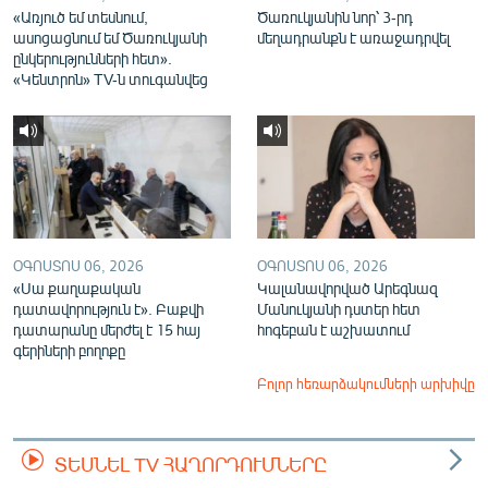
«Առյուծ եմ տեսնում,
Ծառուկյանին նոր՝ 3-րդ
ասոցացնում եմ Ծառուկյանի
մեղադրանքն է առաջադրվել
ընկերությունների հետ».
«Կենտրոն» TV-ն տուգանվեց
ՕԳՈՍՏՈՍ 06, 2026
ՕԳՈՍՏՈՍ 06, 2026
«Սա քաղաքական
Կալանավորված Արեգնազ
դատավորություն է». Բաքվի
Մանուկյանի դստեր հետ
դատարանը մերժել է 15 հայ
հոգեբան է աշխատում
գերիների բողոքը
Բոլոր հեռարձակումների արխիվը
ՏԵՍՆԵԼ TV ՀԱՂՈՐԴՈՒՄՆԵՐԸ