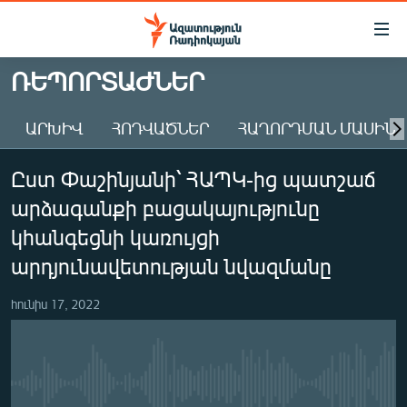
Մատչելիության
հղումներ
Անցնել
ՌԵՊՈՐՏԱԺՆԵՐ
հիմնական
ԱԶԱՏՈՒԹՅՈՒՆ TV
բովանդակությանը
ԱՐԽԻՎ
ՀՈԴՎԱԾՆԵՐ
ՀԱՂՈՐԴՄԱՆ ՄԱՍԻՆ
ՀԱՅԱՍՏԱՆ
Անցնել
հիմնական
ՔԱՂԱՔԱԿԱՆ
Ըստ Փաշինյանի՝ ՀԱՊԿ-ից պատշաճ
մենյուին
ԸՆՏՐՈՒԹՅՈՒՆՆԵՐ 2026
Որոնում
արձագանքի բացակայությունը
ԻՐԱՎՈՒՆՔ
կհանգեցնի կառույցի
ՀԱՍԱՐԱԿՈՒԹՅՈՒՆ
արդյունավետության նվազմանը
ՏՆՏԵՍՈՒԹՅՈՒՆ
հունիս 17, 2022
ՂԱՐԱԲԱՂ
ՊԱՏԵՐԱԶՄԻ 6 ՇԱԲԱԹՆԵՐԸ
ՏԱՐԱԾԱՇՐՋԱՆ
No media source currently available