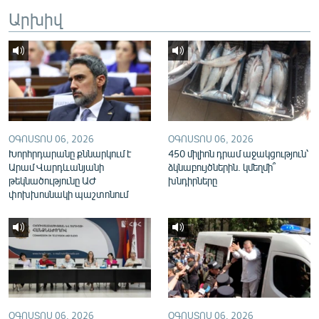
English
Արխիվ
Русский
ՀԵՏԵՎԵՔ ՄԵԶ
ՕԳՈՍՏՈՍ 06, 2026
ՕԳՈՍՏՈՍ 06, 2026
Խորհրդարանը քննարկում է
450 միլիոն դրամ աջակցություն՝
Արամ Վարդևանյանի
ձկնաբույծներին. կմեղմի՞
«Ազատության» բոլոր կայքերը
թեկնածությունը ԱԺ
խնդիրները
փոխխոսնակի պաշտոնում
ՕԳՈՍՏՈՍ 06, 2026
ՕԳՈՍՏՈՍ 06, 2026