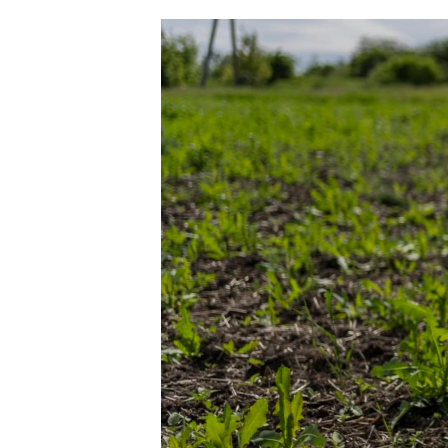
ՄԻՋԱԶԳԱՅԻՆ
ՄՇԱԿՈՒՅԹ
ՍՊՈՐՏ
ՄԵԿՆԱԲԱՆՈՒԹՅՈՒՆ
ՏՏ ԵՒ ԻՆՏԵՐՆԵՏ
ԿՈՐՈՆԱՎԻՐՈՒՍ
ԱՐԽԻՎ
ՏԵՍԱՆՅՈՒԹԵՐ
ԲԱՆԱՎԵՃ
ՁԳՏԵԼՈՎ ԼԱՎԱԳՈՒՅՆԻՆ
ՓՈԴՔԱՍԹ