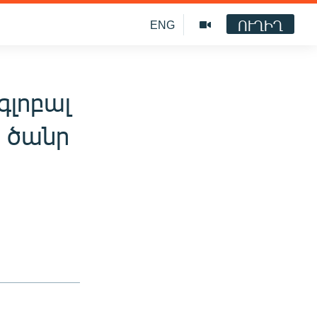
ՈՒՂԻՂ
ENG
գլոբալ
 ծանր