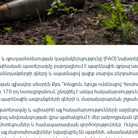
 և գյուղատնտեսության կազմակերպությունը (FAO) նախօրե
կրաինական պատերազմը բարդացնում է պարենային գլոբալ ապ
 սննդամթերքի գները և սպառնալով գալիք տարվա բերքահա
ան գլխավոր տնօրեն Քյու Դոնգյուն, ելույթ ունենալով Հռոմ
 170-րդ նստաշրջանում, ընդգծել է առկա հակամարտությու
ը պարենային ապրանքների գների և մատակարարման շղթան
պատերազմը և աշխարհի այլ հակամարտությունների ազդեցու
բալ անվտանգության վրա պահանջում է մեր ամբողջական վեր
ոտեցումներ և համապատասխան գործողություններ։ Ուկրա
այլ մարտահրավերներ նվազեցրել են պարենի, անասնակերի