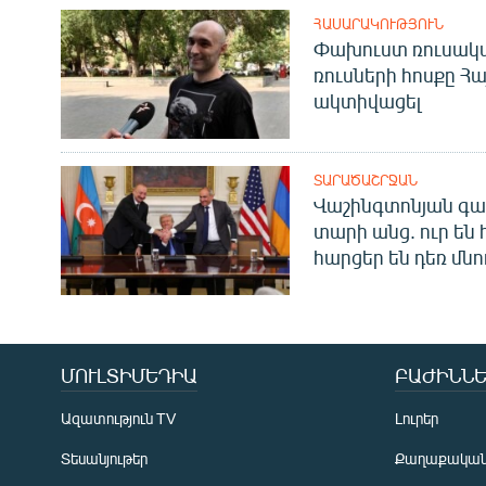
ՀԱՍԱՐԱԿՈՒԹՅՈՒՆ
Փախուստ ռուսական
ռուսների հոսքը Հ
ակտիվացել
ՏԱՐԱԾԱՇՐՋԱՆ
Վաշինգտոնյան գա
տարի անց. ուր են 
հարցեր են դեռ մնո
ՄՈՒԼՏԻՄԵԴԻԱ
ԲԱԺԻՆՆԵ
Ազատություն TV
Լուրեր
Տեսանյութեր
Քաղաքակա