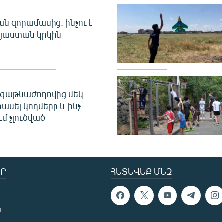
 զորամասից. ինչու է
այաստան կրկին
գաթնաժողովից մեկ
հասել կողմերը և ինչ
ւմ չլուծված
Ր
ՀԵՏԵՎԵՔ ՄԵԶ
ն