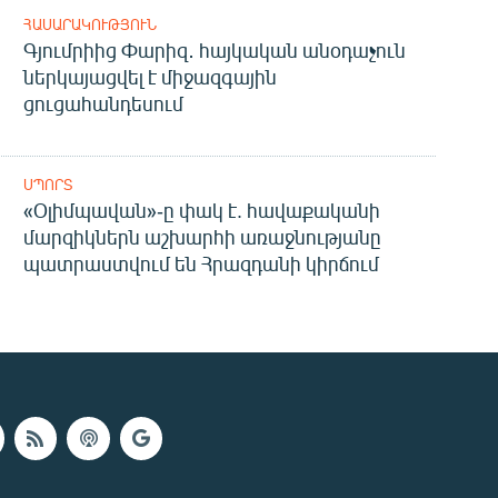
ՀԱՍԱՐԱԿՈՒԹՅՈՒՆ
Գյումրիից Փարիզ․ հայկական անօդաչուն
ներկայացվել է միջազգային
ցուցահանդեսում
ՍՊՈՐՏ
«Օլիմպավան»-ը փակ է. հավաքականի
մարզիկներն աշխարհի առաջնությանը
պատրաստվում են Հրազդանի կիրճում