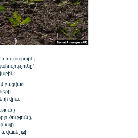
ին հայտարարել
ահովությունը՝
վաքին։
ում բացված
նների
երի վրա։
թյունը
լուծությունը,
ինայի
 և վառելիքի