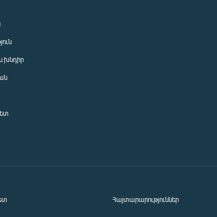
ն
յուն
 խնդիր
ան
նետ
ետ
Հայտարարություններ