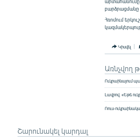
արտահանումը,
բարձրացմանը և
Հռոմում երկո
կազմակերպությ
Կիսվել
Առնչվող 
Ուկրաինայում պա
Լավրով. «Եթե ու
Ռուս-ուկրաինակ
Շարունակել կարդալ