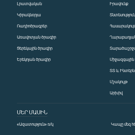
Լրատվական
Իրավունք
Կիրակնօրյա
Տնտեսությու
Ռադիոծրագրեր
Հասարակութ
Առավոտյան ծրագիր
Ղարաբաղյան
Ցերեկային ծրագիր
Տարածաշրջ
Հայերեն
Երեկոյան ծրագիր
Միջազգային
English
ՏՏ և Ինտեր
Русский
Մշակույթ
ՀԵՏԵՎԵՔ ՄԵԶ
Արխիվ
ՄԵՐ ՄԱՍԻՆ
«Ազատություն» ռ/կ
Կապը մեզ հ
«Ազատության» բոլոր կայքերը