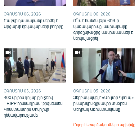
ՕԳՈՍՏՈՍ 06, 2026
ՕԳՈՍՏՈՍ 06, 2026
Բաքվի դատարանը մերժել է
Ո՞ւմ է հանձնվելու ՀԷՑ-ի
Արցախի ղեկավարների բողոքը
կառավարումը. նախարարը
գործընթացից մանրամասներ է
ներկայացրել
ՕԳՈՍՏՈՍ 05, 2026
ՕԳՈՍՏՈՍ 05, 2026
400 միլիոն դոլար բյուջեով
Ձերբակալվել է «Մուլտի Գրուպ»-
TRIPP հիմնադրամ՝ բիզնեսմեն
ի նախկին գլխավոր տնօրեն
Կոնստանտին Սոկոլովի
Սեդրակ Առուստամյանը
ղեկավարությամբ
Բոլոր հեռարձակումների արխիվը