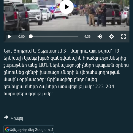
ՄԻՋԱԶԳԱՅԻՆ
No media source currently available
ՄՇԱԿՈՒՅԹ
ՍՊՈՐՏ
Auto
ՄԵԿՆԱԲԱՆՈՒԹՅՈՒՆ
0:00
4:38
240p
ՏՏ ԵՒ ԻՆՏԵՐՆԵՏ
Նյու Յորքում և Տեքսասում 31 մարդու, այդ թվում՝ 19
երեխայի կյանք խլած զանգվածային հրաձգություններից
360p
ԿՈՐՈՆԱՎԻՐՈՒՍ
շաբաթներ անց ԱՄՆ ներկայացուցիչների պալատն օրերս
480p
ԱՐԽԻՎ
Auto
240p
360p
480p
ընդունեց զենքի խստացումների և վերահսկողության
մասին օրինագիծը։ Օրինագիծը ընդունվեց
720p
ՏԵՍԱՆՅՈՒԹԵՐ
720p
1080p
դեմոկրատների ձայների առավելությամբ՝ 223-204
1080p
ԲԱՆԱՎԵՃ
հարաբերակցությամբ։
ՁԳՏԵԼՈՎ ԼԱՎԱԳՈՒՅՆԻՆ
ՓՈԴՔԱՍԹ
Կիսվել
Հայերեն
Ավելացրեք մեզ Google-ում