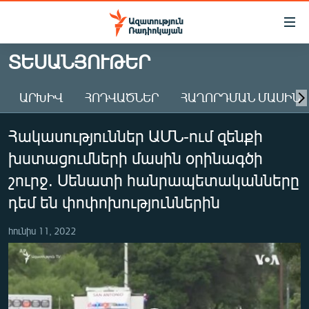
Մատչելիության
հղումներ
Անցնել
ՏԵՍԱՆՅՈՒԹԵՐ
հիմնական
ԱԶԱՏՈՒԹՅՈՒՆ TV
բովանդակությանը
ԱՐԽԻՎ
ՀՈԴՎԱԾՆԵՐ
ՀԱՂՈՐԴՄԱՆ ՄԱՍԻՆ
ՀԱՅԱՍՏԱՆ
Անցնել
հիմնական
ՔԱՂԱՔԱԿԱՆ
Հակասություններ ԱՄՆ-ում զենքի
մենյուին
ԸՆՏՐՈՒԹՅՈՒՆՆԵՐ 2026
Որոնում
խստացումների մասին օրինագծի
ԻՐԱՎՈՒՆՔ
շուրջ. Սենատի հանրապետականները
ՀԱՍԱՐԱԿՈՒԹՅՈՒՆ
դեմ են փոփոխություններին
ՏՆՏԵՍՈՒԹՅՈՒՆ
հունիս 11, 2022
ՂԱՐԱԲԱՂ
ՊԱՏԵՐԱԶՄԻ 6 ՇԱԲԱԹՆԵՐԸ
ՏԱՐԱԾԱՇՐՋԱՆ