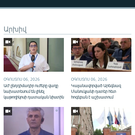
English
Русский
Արխիվ
ՀԵՏԵՎԵՔ ՄԵԶ
«Ազատության» բոլոր կայքերը
ՕԳՈՍՏՈՍ 06, 2026
ՕԳՈՍՏՈՍ 06, 2026
ԱԺ ընդդիմադիր ուժերը վաղը
Կալանավորված Արեգնազ
նախատեսում են լինել
Մանուկյանի դստեր հետ
կաթողիկոսի դատական նիստին
հոգեբան է աշխատում