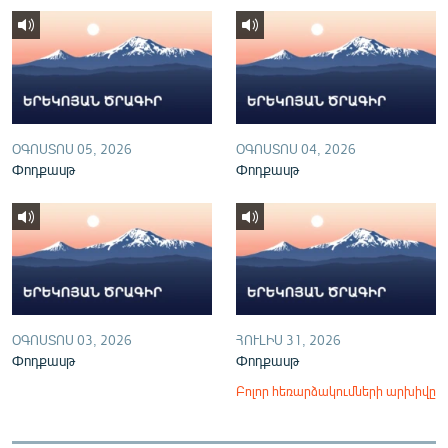
English
Русский
ՀԵՏԵՎԵՔ ՄԵԶ
ՕԳՈՍՏՈՍ 05, 2026
ՕԳՈՍՏՈՍ 04, 2026
Փոդքասթ
Փոդքասթ
«Ազատության» բոլոր կայքերը
ՕԳՈՍՏՈՍ 03, 2026
ՀՈՒԼԻՍ 31, 2026
Փոդքասթ
Փոդքասթ
Բոլոր հեռարձակումների արխիվը