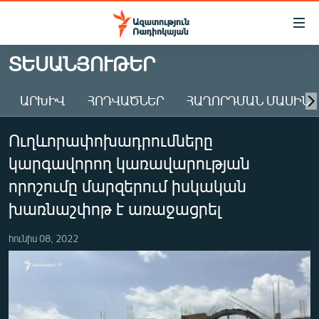
Մատչելիության
հղումներ
Անցնել
ՏԵՍԱՆՅՈՒԹԵՐ
հիմնական
ԱԶԱՏՈՒԹՅՈՒՆ TV
բովանդակությանը
ԱՐԽԻՎ
ՀՈԴՎԱԾՆԵՐ
ՀԱՂՈՐԴՄԱՆ ՄԱՍԻՆ
ՀԱՅԱՍՏԱՆ
Անցնել
հիմնական
ՔԱՂԱՔԱԿԱՆ
Ուղևորափոխադրումները
մենյուին
ԸՆՏՐՈՒԹՅՈՒՆՆԵՐ 2026
Որոնում
կարգավորող կառավարության
ԻՐԱՎՈՒՆՔ
որոշումը մարզերում իսկական
ՀԱՍԱՐԱԿՈՒԹՅՈՒՆ
խառնաշփոթ է առաջացրել
ՏՆՏԵՍՈՒԹՅՈՒՆ
հունիս 08, 2022
ՂԱՐԱԲԱՂ
ՊԱՏԵՐԱԶՄԻ 6 ՇԱԲԱԹՆԵՐԸ
ՏԱՐԱԾԱՇՐՋԱՆ