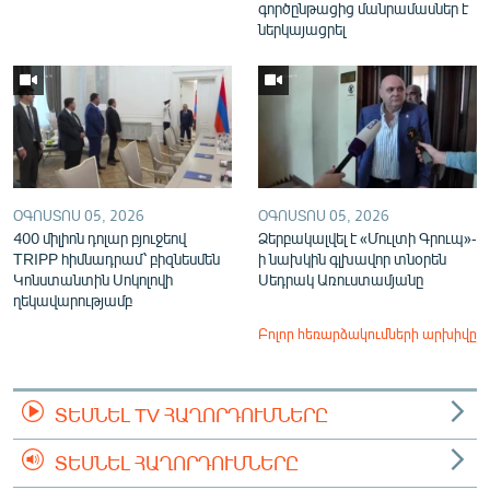
գործընթացից մանրամասներ է
ներկայացրել
ՕԳՈՍՏՈՍ 05, 2026
ՕԳՈՍՏՈՍ 05, 2026
400 միլիոն դոլար բյուջեով
Ձերբակալվել է «Մուլտի Գրուպ»-
TRIPP հիմնադրամ՝ բիզնեսմեն
ի նախկին գլխավոր տնօրեն
Կոնստանտին Սոկոլովի
Սեդրակ Առուստամյանը
ղեկավարությամբ
Բոլոր հեռարձակումների արխիվը
ՏԵՍՆԵԼ TV ՀԱՂՈՐԴՈՒՄՆԵՐԸ
ՏԵՍՆԵԼ ՀԱՂՈՐԴՈՒՄՆԵՐԸ