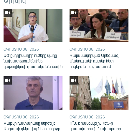
English
Русский
ՀԵՏԵՎԵՔ ՄԵԶ
ՕԳՈՍՏՈՍ 06, 2026
ՕԳՈՍՏՈՍ 06, 2026
ԱԺ ընդդիմադիր ուժերը վաղը
Կալանավորված Արեգնազ
նախատեսում են լինել
Մանուկյանի դստեր հետ
կաթողիկոսի դատական նիստին
հոգեբան է աշխատում
«Ազատության» բոլոր կայքերը
ՕԳՈՍՏՈՍ 06, 2026
ՕԳՈՍՏՈՍ 06, 2026
Բաքվի դատարանը մերժել է
Ո՞ւմ է հանձնվելու ՀԷՑ-ի
Արցախի ղեկավարների բողոքը
կառավարումը. նախարարը