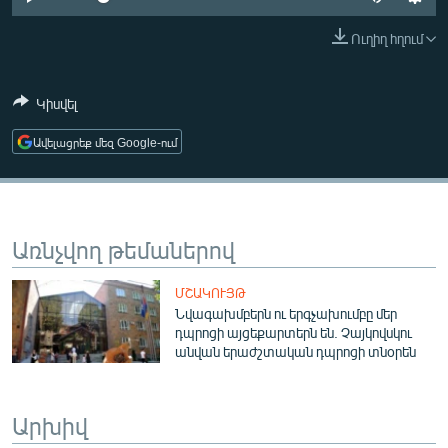
ՄԻՋԱԶԳԱՅԻՆ
Ուղիղ հղում
ՄՇԱԿՈՒՅԹ
ՍՊՈՐՏ
Կիսվել
ՄԵԿՆԱԲԱՆՈՒԹՅՈՒՆ
Ավելացրեք մեզ Google-ում
ՏՏ ԵՒ ԻՆՏԵՐՆԵՏ
ԿՈՐՈՆԱՎԻՐՈՒՍ
ԱՐԽԻՎ
Առնչվող թեմաներով
ՏԵՍԱՆՅՈՒԹԵՐ
ՄՇԱԿՈՒՅԹ
ԲԱՆԱՎԵՃ
Նվագախմբերն ու երգչախումբը մեր
դպրոցի այցեքարտերն են. Չայկովսկու
ՁԳՏԵԼՈՎ ԼԱՎԱԳՈՒՅՆԻՆ
անվան երաժշտական դպրոցի տնօրեն
ՓՈԴՔԱՍԹ
Արխիվ
Հայերեն