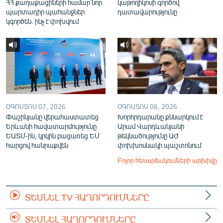
ՀՀ քաղաքացիների համար նոր
կաթողիկոսի գործով
պարտադիր պահանջներ
դատավարությունը
կգործեն. ինչ է փոխվում
ՕԳՈՍՏՈՍ 07, 2026
ՕԳՈՍՏՈՍ 06, 2026
Փաշինյանը վերահաստատեց
Խորհրդարանը քննարկում է
Երևանի հավատարմությունը
Արամ Վարդևանյանի
ԵԱՏՄ-ին, կրկին բացառեց ԵՄ
թեկնածությունը ԱԺ
հարցով հանրաքվեն
փոխխոսնակի պաշտոնում
Բոլոր հեռարձակումների արխիվը
ՏԵՍՆԵԼ TV ՀԱՂՈՐԴՈՒՄՆԵՐԸ
ՏԵՍՆԵԼ ՀԱՂՈՐԴՈՒՄՆԵՐԸ