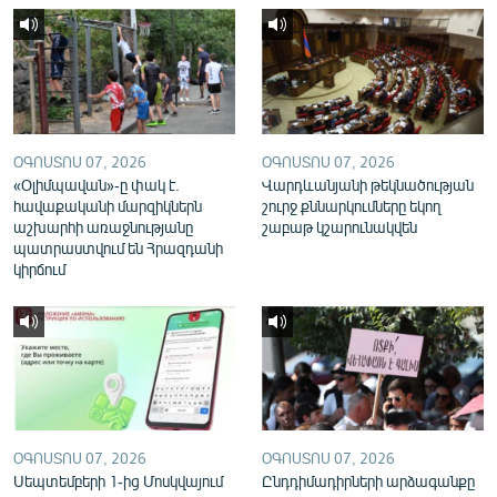
English
Русский
ՀԵՏԵՎԵՔ ՄԵԶ
ՕԳՈՍՏՈՍ 07, 2026
ՕԳՈՍՏՈՍ 07, 2026
«Օլիմպավան»-ը փակ է.
Վարդևանյանի թեկնածության
հավաքականի մարզիկներն
շուրջ քննարկումները եկող
աշխարհի առաջնությանը
շաբաթ կշարունակվեն
պատրաստվում են Հրազդանի
«Ազատության» բոլոր կայքերը
կիրճում
ՕԳՈՍՏՈՍ 07, 2026
ՕԳՈՍՏՈՍ 07, 2026
Սեպտեմբերի 1-ից Մոսկվայում
Ընդդիմադիրների արձագանքը