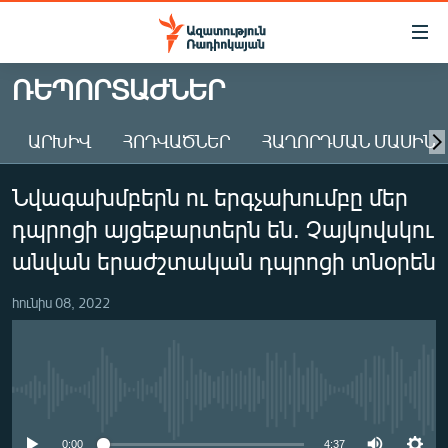
Մատչելիության
հղումներ
Անցնել
ՌԵՊՈՐՏԱԺՆԵՐ
հիմնական
ԱԶԱՏՈՒԹՅՈՒՆ TV
բովանդակությանը
ԱՐԽԻՎ
ՀՈԴՎԱԾՆԵՐ
ՀԱՂՈՐԴՄԱՆ ՄԱՍԻՆ
ՀԱՅԱՍՏԱՆ
Անցնել
հիմնական
ՔԱՂԱՔԱԿԱՆ
Նվագախմբերն ու երգչախումբը մեր
մենյուին
ԸՆՏՐՈՒԹՅՈՒՆՆԵՐ 2026
Որոնում
դպրոցի այցեքարտերն են. Չայկովսկու
ԻՐԱՎՈՒՆՔ
անվան երաժշտական դպրոցի տնօրեն
ՀԱՍԱՐԱԿՈՒԹՅՈՒՆ
հունիս 08, 2022
ՏՆՏԵՍՈՒԹՅՈՒՆ
ՂԱՐԱԲԱՂ
ՊԱՏԵՐԱԶՄԻ 6 ՇԱԲԱԹՆԵՐԸ
No media source currently available
ՏԱՐԱԾԱՇՐՋԱՆ
0:00
4:37