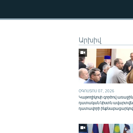
Արխիվ
ՕԳՈՍՏՈՍ 07, 2026
Կաթողիկոսի գործով առաջի
դատական նիստն ավարտվե
դատավորի ինքնաբացարկո