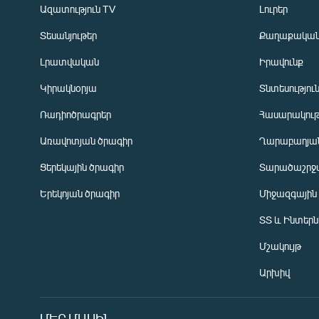
Ազատություն TV
Լուրեր
Տեսանյութեր
Քաղաքակա
Լրատվական
Իրավունք
Կիրակնօրյա
Տնտեսությու
Ռադիոծրագրեր
Հասարակութ
Առավոտյան ծրագիր
Ղարաբաղյան
Ցերեկային ծրագիր
Տարածաշրջ
Հայերեն
Երեկոյան ծրագիր
Միջազգային
English
ՏՏ և Ինտեր
Русский
Մշակույթ
ՀԵՏԵՎԵՔ ՄԵԶ
Արխիվ
ՄԵՐ ՄԱՍԻՆ