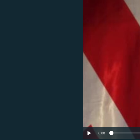
ՄԻՋԱԶԳԱՅԻՆ
ՄՇԱԿՈՒՅԹ
ՍՊՈՐՏ
ՄԵԿՆԱԲԱՆՈՒԹՅՈՒՆ
ՏՏ ԵՒ ԻՆՏԵՐՆԵՏ
ԿՈՐՈՆԱՎԻՐՈՒՍ
ԱՐԽԻՎ
ՏԵՍԱՆՅՈՒԹԵՐ
ԲԱՆԱՎԵՃ
ՁԳՏԵԼՈՎ ԼԱՎԱԳՈՒՅՆԻՆ
ՓՈԴՔԱՍԹ
0:00