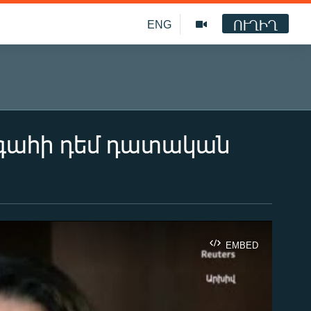
ՈՒՂԻՂ
ENG
գահի դեմ դատական
EMBED