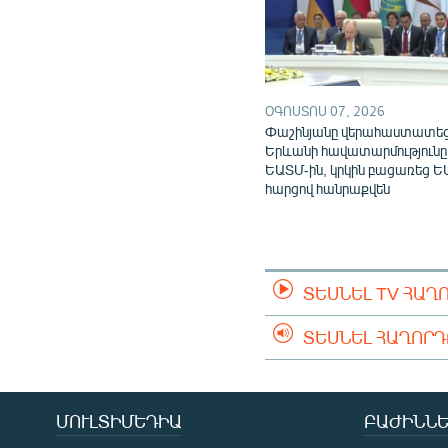
ՕԳՈՍՏՈՍ 07, 2026
Փաշինյանը վերահաստատե
Երևանի հավատարմությունը
ԵԱՏՄ-ին, կրկին բացառեց Ե
հարցով հանրաքվեն
ՏԵՍՆԵԼ TV ՀԱՂ
ՏԵՍՆԵԼ ՀԱՂՈՐ
ՄՈՒԼՏԻՄԵԴԻԱ
ԲԱԺԻՆՆԵ