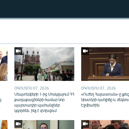
Auto
240p
360p
ՕԳՈՍՏՈՍ 07, 2026
ՕԳՈՍՏՈՍ 07, 2026
720p
1080p
ն
Սեպտեմբերի 1-ից Մոսկվայում ՀՀ
«Ուժեղ Հայաստան»-ը լքե
ց
քաղաքացիների համար նոր
նիստերի դահլիճը և մեկնու
վ
պարտադիր պահանջներ
Էջմիածին
կգործեն. ինչ է փոխվում