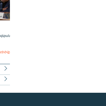
ոգեբան
արխիվը