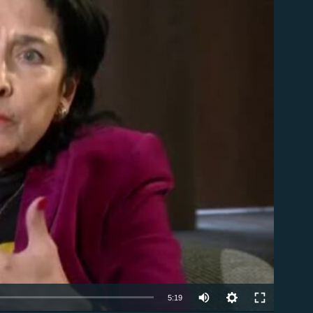
ble
Auto
5:19