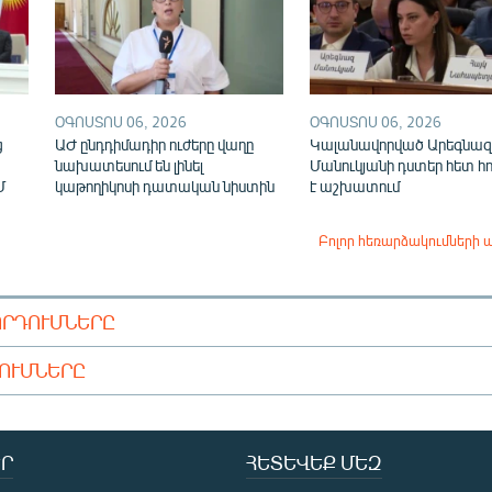
ՕԳՈՍՏՈՍ 06, 2026
ՕԳՈՍՏՈՍ 06, 2026
ց
ԱԺ ընդդիմադիր ուժերը վաղը
Կալանավորված Արեգնազ
նախատեսում են լինել
Մանուկյանի դստեր հետ հ
Մ
կաթողիկոսի դատական նիստին
է աշխատում
Բոլոր հեռարձակումների 
ՈՐԴՈՒՄՆԵՐԸ
ԴՈՒՄՆԵՐԸ
Ր
ՀԵՏԵՎԵՔ ՄԵԶ