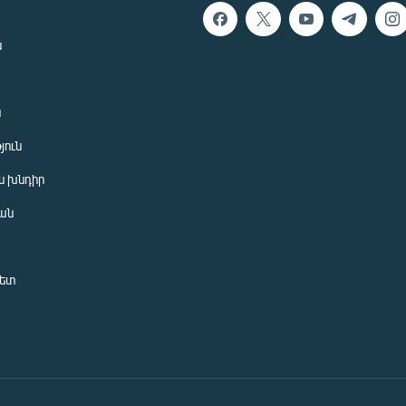
ն
ն
յուն
 խնդիր
ան
նետ