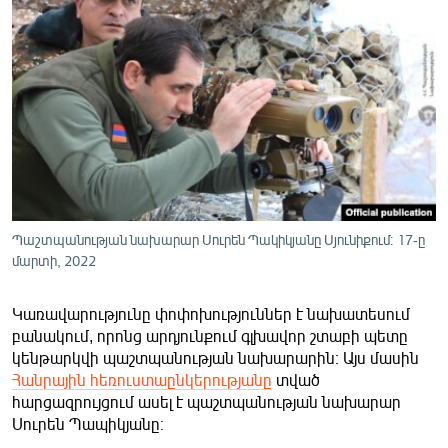
ՄԻՋԱԶԳԱՅԻՆ
ՄՇԱԿՈՒՅԹ
ՍՊՈՐՏ
ՄԵԿՆԱԲԱՆՈՒԹՅՈՒՆ
ՏՏ ԵՒ ԻՆՏԵՐՆԵՏ
ԿՈՐՈՆԱՎԻՐՈՒՍ
ԱՐԽԻՎ
Պաշտպանության նախարար Սուրեն Պակիկյանը Սյունիքում։ 17-ը
մարտի, 2022
ՏԵՍԱՆՅՈՒԹԵՐ
ԲԱՆԱՎԵՃ
Կառավարությունը փոփոխություններ է նախատեսում
բանակում, որոնց արդյունքում գլխավոր շտաբի պետը
ՁԳՏԵԼՈՎ ԼԱՎԱԳՈՒՅՆԻՆ
կենթարկվի պաշտպանության նախարարին։ Այս մասին
ՓՈԴՔԱՍԹ
Հանրային հեռուստաընկերությանը
տված
հարցազրույցում ասել է պաշտպանության նախարար
Սուրեն Պապիկյանը։
Հայերեն