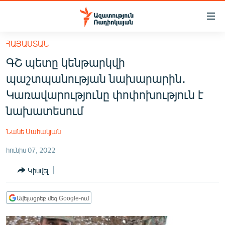
Մատչելիության
հղումներ
Անցնել
ՀԱՅԱՍՏԱՆ
հիմնական
ԱԶԱՏՈՒԹՅՈՒՆ TV
ԳՇ պետը կենթարկվի
բովանդակությանը
ՀԱՅԱՍՏԱՆ
Անցնել
պաշտպանության նախարարին․
հիմնական
ՔԱՂԱՔԱԿԱՆ
Կառավարությունը փոփոխություն է
մենյուին
ԸՆՏՐՈՒԹՅՈՒՆՆԵՐ 2026
նախատեսում
Որոնում
ԻՐԱՎՈՒՆՔ
Նանե Սահակյան
ՀԱՍԱՐԱԿՈՒԹՅՈՒՆ
հունիս 07, 2022
ՏՆՏԵՍՈՒԹՅՈՒՆ
Կիսվել
ՂԱՐԱԲԱՂ
ՊԱՏԵՐԱԶՄԻ 6 ՇԱԲԱԹՆԵՐԸ
Ավելացրեք մեզ Google-ում
ՏԱՐԱԾԱՇՐՋԱՆ