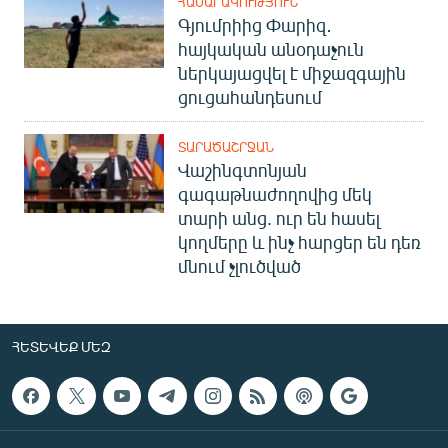
ՀԱՍԱՐԱԿՈՒԹՅՈՒՆ
Գյումրիից Փարիզ․
հայկական անօդաչուն
ներկայացվել է միջազգային
ցուցահանդեսում
ՏԱՐԱԾԱՇՐՋԱՆ
Վաշինգտոնյան
գագաթնաժողովից մեկ
տարի անց. ուր են հասել
կողմերը և ինչ հարցեր են դեռ
մնում չլուծված
ՀԵՏԵՎԵՔ ՄԵԶ