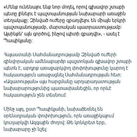
English
«Մենք ունենալու ենք նոր մոդել, որով գլխավոր շտաբի
պետը լինելու է պաշտպանության նախարարի առաջին
Русский
տեղակալը։ Զինված ուժերը զբաղվելու են միայն երկրի
պաշտպանությամբ, մարտական պատրաստությամբ։
ՀԵՏԵՎԵՔ ՄԵԶ
Այսինքն՝ այն գործով, ինչով պիտի զբաղվի», - ասել է
Պապիկյանը։
Հայաստանի Սահմանադրությամբ Զինված ուժերի
զինվորական ամենաբարձր պաշտոնյան գլխավոր շտաբի
պետն է, արդյոք առաջարկվող փոփոխությունը կարող է
հակասություն առաջացնել Սահմանադրության հետ։
«Ազատության» բոլոր կայքերը
«Ազատության» այս հարցմանը արդարադատության
նախարարությունից պատասխանեցին, որ որևէ
հակասություն չեն տեսնում։ ​
Մինչ այդ, ըստ Պապիկյանի, նախաձեռնել են
օրենսդրական փոփոխություն, որն առաջիկայում
կուղարկվի Ազգային ժողով։ Թե կոնկրետ երբ,
նախարարը չի նշել։