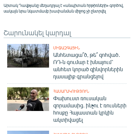
Արտակ Դավթյանը մեղադրյալ է «անպիտան հրթիռների» գործով,
սակայն նրա նկատմամբ խափանման միջոց չի ընտրվել
Շարունակել կարդալ
ՄԻՋԱԶԳԱՅԻՆ
Անհետացա՞ծ, թե՞ զոհված․
ՌԴ-ն գումար է խնայում՝
անհետ կորած զինվորներին
դասալիք գրանցելով
ՀԱՍԱՐԱԿՈՒԹՅՈՒՆ
Փախուստ ռուսական
զորամասից. ինչու է ռուսների
հոսքը Հայաստան կրկին
ակտիվացել