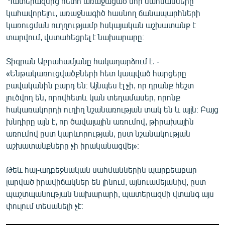
Պատերազմից հետո առաջացած նոր սահմանները
կահավորելու, առաջնագիծ հասնող ճանապարհների
կառուցման ուղղությամբ հսկայական աշխատանք է
տարվում, վստահեցրել է նախարարը։
Տիգրան Աբրահամյանը հակադարձում է. -
«Ենթակառուցվածքների հետ կապված հարցերը
բավականին բարդ են։ Այնպես էլ չի, որ դրանք հեշտ
լուծվող են, որովհետև կան տեղամասեր, որոնք
հակառակորդի ուղիղ նշանառության տակ են և այլն։ Բայց
խնդիրը այն է, որ ծավալային առումով, թիրախային
առումով ըստ կարևորության, ըստ նշանակության
աշխատանքները չի իրականացվել»։
Թեև հայ-ադբեջնական սահմաններին պարբեաբար
լարված իրավիճակներ են լինում, այնուամեյանիվ, ըստ
պաշտպանության նախարարի, պատերազմի վտանգ այս
փուլում տեսանելի չէ։