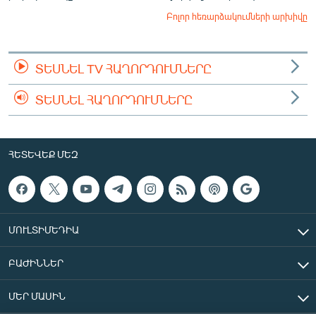
Բոլոր հեռարձակումների արխիվը
ՏԵՍՆԵԼ TV ՀԱՂՈՐԴՈՒՄՆԵՐԸ
ՏԵՍՆԵԼ ՀԱՂՈՐԴՈՒՄՆԵՐԸ
ՀԵՏԵՎԵՔ ՄԵԶ
ՄՈՒԼՏԻՄԵԴԻԱ
ԲԱԺԻՆՆԵՐ
ՄԵՐ ՄԱՍԻՆ