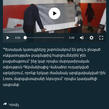
ՄԻՋԱԶԳԱՅԻՆ
ՄՇԱԿՈՒՅԹ
No media source currently available
ՍՊՈՐՏ
ՄԵԿՆԱԲԱՆՈՒԹՅՈՒՆ
Auto
0:00
5:09
ՏՏ ԵՒ ԻՆՏԵՐՆԵՏ
240p
ԿՈՐՈՆԱՎԻՐՈՒՍ
Պետական կառույցները շարունակում են լռել և չնայած
«Ազատության» բազմաթիվ հարցումներին`չեն
360p
ԱՐԽԻՎ
բացահայտում՝ ինչ կար որպես մարդասիրական
480p
ՏԵՍԱՆՅՈՒԹԵՐ
Auto
240p
360p
480p
օգնություն Գերմանիայից Վանաձոր ուղարկված
արկղերում, որոնք երկար ժամանակ արգելափակված էին
720p
ԲԱՆԱՎԵՃ
720p
1080p
Լոռու մարզպետարանի նկուղում՝ որպես կասկածելի
1080p
ՁԳՏԵԼՈՎ ԼԱՎԱԳՈՒՅՆԻՆ
ապրանք։
ՓՈԴՔԱՍԹ
Հայերեն
Կիսվել