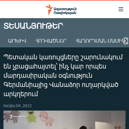
Մատչելիության
հղումներ
Անցնել
ՏԵՍԱՆՅՈՒԹԵՐ
հիմնական
ԱԶԱՏՈՒԹՅՈՒՆ TV
բովանդակությանը
ԱՐԽԻՎ
ՀՈԴՎԱԾՆԵՐ
ՀԱՂՈՐԴՄԱՆ ՄԱՍԻՆ
ՀԱՅԱՍՏԱՆ
Անցնել
հիմնական
ՔԱՂԱՔԱԿԱՆ
Պետական կառույցները շարունակում
մենյուին
ԸՆՏՐՈՒԹՅՈՒՆՆԵՐ 2026
Որոնում
են չբացահայտել՝ ինչ կար որպես
ԻՐԱՎՈՒՆՔ
մարդասիրական օգնություն
ՀԱՍԱՐԱԿՈՒԹՅՈՒՆ
Գերմանիայից Վանաձոր ուղարկված
արկղերում
ՏՆՏԵՍՈՒԹՅՈՒՆ
ՂԱՐԱԲԱՂ
հունիս 04, 2022
ՊԱՏԵՐԱԶՄԻ 6 ՇԱԲԱԹՆԵՐԸ
ՏԱՐԱԾԱՇՐՋԱՆ