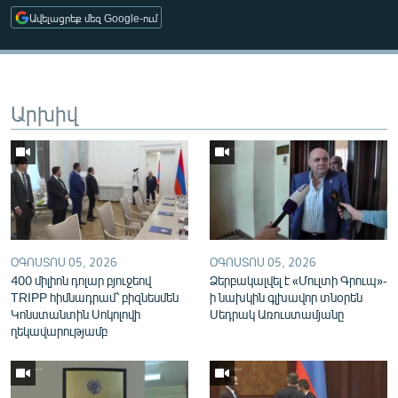
English
Ավելացրեք մեզ Google-ում
Русский
ՀԵՏԵՎԵՔ ՄԵԶ
Արխիվ
«Ազատության» բոլոր կայքերը
ՕԳՈՍՏՈՍ 05, 2026
ՕԳՈՍՏՈՍ 05, 2026
400 միլիոն դոլար բյուջեով
Ձերբակալվել է «Մուլտի Գրուպ»-
TRIPP հիմնադրամ՝ բիզնեսմեն
ի նախկին գլխավոր տնօրեն
Կոնստանտին Սոկոլովի
Սեդրակ Առուստամյանը
ղեկավարությամբ