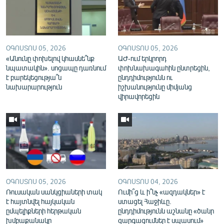
ՕԳՈՍՏՈՍ 05, 2026
ՕԳՈՍՏՈՍ 05, 2026
«Անունը փոխելով կհասնե՞նք
ԱԺ-ում երկրորդ
նպատակին». սոցապը դառնում
փոխնախագահին ընտրեցին,
է բարեկեցությա՞ն
ընդդիմությունն ու
նախարարություն
իշխանությունը միմյանց
վիրավորեցին
ՕԳՈՍՏՈՍ 05, 2026
ՕԳՈՍՏՈՍ 04, 2026
Ռուսական սանկցիաների տակ
Ումի՞ց և ի՞նչ «ազդակներ» է
է հայտնվել հայկական
ստացել Հաջիևը.
ըմպելիքների հերթական
ընդդիմությունն աշնանը «ծանր
խմբաքանակը
զարգացումներ է սպասում»