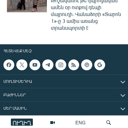
Թոշակառու թե դպրոցական՝
ամեն օր ոտքով դեպի
մայրուղի. Վանաձորի «Տարոն
1»-ը 3 ամիս առանց
տրանսպորտի է
ՀԵՏԵՎԵՔ ՄԵԶ
ՄՈՒԼՏԻՄԵԴԻԱ
ԲԱԺԻՆՆԵՐ
ՄԵՐ ՄԱՍԻՆ
ՈՒՂԻՂ
ENG
«Ազատ Եվրոպա/Ազատություն» ռադիոկայան © 2026