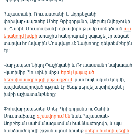
English
Հայաստանի, Ռուսաստանի և Ադրբեջանի
Русский
փոխվարչապետեր Մհեր Գրիգորյանի, Ալեքսեյ Օվերչուկի
ու Շահին Մուստաֆաևի գլխավորությամբ ստեղծված
այս
ՀԵՏԵՎԵՔ ՄԵԶ
եռակողմ խմբի
առաջին հանդիպումը կայացել էր անցած
տարվա հունվարին Մոսկվայում: Նախորդը դեկտեմբերին
էր։
Վարչապետ Նիկոլ Փաշինյանի և Ռուսաստանի նախագահ
Վլադիմիր Պուտինի միջև
երեկ կայացած
«Ազատության» բոլոր կայքերը
հեռախոսազրույցի ընթացքում
, ըստ հայկական կողմի,
պայմանավորվածություն էր ձեռք բերվել ակտիվացնել
խմբի աշխատանքները։
Փոխվարչապետեր Մհեր Գրիգորյանն ու Շահին
Մուստաֆաևը
գլխավորում են
նաև Հայաստան-
Ադրբեջան սահմանազատման հանձնաժողովը, և այս
հանձնաժողովի շրջանակում նրանք
օրերս հանդիպեցին