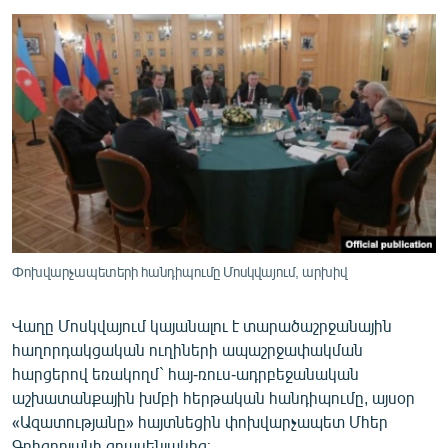
ՄԻՋԱԶԳԱՅԻՆ
ՄՇԱԿՈՒՅԹ
ՍՊՈՐՏ
ՄԵԿՆԱԲԱՆՈՒԹՅՈՒՆ
ՏՏ ԵՒ ԻՆՏԵՐՆԵՏ
ԿՈՐՈՆԱՎԻՐՈՒՍ
ԱՐԽԻՎ
ՏԵՍԱՆՅՈՒԹԵՐ
Փոխվարչապետերի հանդիպումը Մոսկվայում, արխիվ
ԲԱՆԱՎԵՃ
Վաղը Մոսկվայում կայանալու է տարածաշրջանային
ՁԳՏԵԼՈՎ ԼԱՎԱԳՈՒՅՆԻՆ
հաղորդակցական ուղիների ապաշրջափակման
հարցերով եռակողմ` հայ-ռուս-ադրբեջանական
ՓՈԴՔԱՍԹ
աշխատանքային խմբի հերթական հանդիպումը, այսօր
«Ազատությանը» հայտնեցին փոխվարչապետ Մհեր
Հայերեն
Գրիգորյանի գրասենյակից։