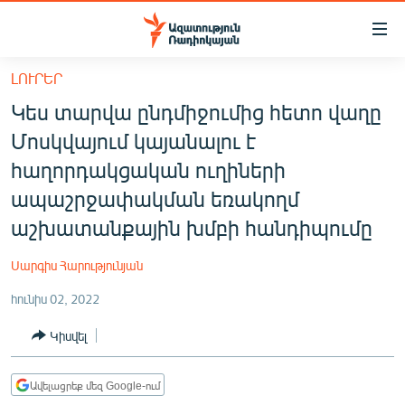
Մատչելիության
հղումներ
Անցնել
ԼՈՒՐԵՐ
հիմնական
ԱԶԱՏՈՒԹՅՈՒՆ TV
Կես տարվա ընդմիջումից հետո վաղը
բովանդակությանը
ՀԱՅԱՍՏԱՆ
Անցնել
Մոսկվայում կայանալու է
հիմնական
ՔԱՂԱՔԱԿԱՆ
հաղորդակցական ուղիների
մենյուին
ԸՆՏՐՈՒԹՅՈՒՆՆԵՐ 2026
ապաշրջափակման եռակողմ
Որոնում
աշխատանքային խմբի հանդիպումը
ԻՐԱՎՈՒՆՔ
ՀԱՍԱՐԱԿՈՒԹՅՈՒՆ
Սարգիս Հարությունյան
ՏՆՏԵՍՈՒԹՅՈՒՆ
հունիս 02, 2022
ՂԱՐԱԲԱՂ
Կիսվել
ՊԱՏԵՐԱԶՄԻ 6 ՇԱԲԱԹՆԵՐԸ
ՏԱՐԱԾԱՇՐՋԱՆ
Ավելացրեք մեզ Google-ում