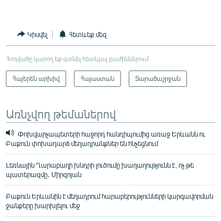
240p
360p
Կիսվել
Հետևեք մեզ
Auto
240p
360p
480p
480p
Հոդվածը կարող եք գտնել հետևյալ բաժիններում
720p
720p
1080p
1080p
Հայերեն արխիվ
Հայաստան
Տարածաշրջան
Առնչվող թեմաներով
Փոխվարչապետերի հաջորդ հանդիպումից առաջ Երևանն ու
Բաքուն փոխադարձ մեղադրանքներ են հնչեցնում
Լեռնային Ղարաբաղի խնդրի լուծումը խաղաղությունն է, ոչ թե
պատերազմը․ Միրզոյան
Բաքուն Երևանին է մեղադրում հարաբերությունների կարգավորման
ջանքերը խարխլելու մեջ