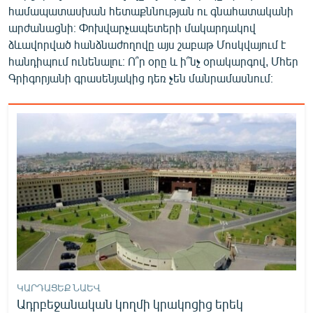
համապատասխան հետաքննության ու գնահատականի
արժանացնի։ Փոխվարչապետերի մակարդակով
ձևավորված հանձնաժողովը այս շաբաթ Մոսկվայում է
հանդիպում ունենալու։ Ո՞ր օրը և ի՞նչ օրակարգով, Մհեր
Գրիգորյանի գրասենյակից դեռ չեն մանրամասնում։
ԿԱՐԴԱՑԵՔ ՆԱԵՎ
Ադրբեջանական կողմի կրակոցից երեկ