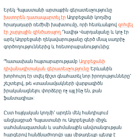
English
Երեկ Հայաստանի արտաքին գերատեսչությունը
Русский
խստորեն դատապարտել էր
Ադրբեջանի կողմից
հրադադարի ռեժիմի խախտումը, որի հետևանքով
զոհվել
էր շարքային զինծառայող
Դավիթ Վարդանյանը և կոչ էր
ՀԵՏԵՎԵՔ ՄԵԶ
արել Ադրբեջանի ղեկավարությանը զերծ մնալ սադրիչ
գործողություններից և հռետորաբանությունից։
Պատասխան հայտարարությամբ
Ադրբեջանի
դիվանագիտական գերատեսչությունը
Երևանին
«Ազատության» բոլոր կայքերը
խորհուրդ էր տվել ճիշտ գնահատել նոր իրողությունները՝
շեշտելով, թե «տասնամյակների վարքագիծն
իրականացնելու փորձերը ոչ այլ ինչ են, քան
ֆանտազիա»։
Ըստ հայկական կողմի՝ արդեն մեկ հանդիպում
անցկացրած Հայաստանի ու Ադրբեջանի միջև
սահմանազատման և սահմանային անվտանգության
հարցերով հանձնաժողովը այս միջադեպը պետք է