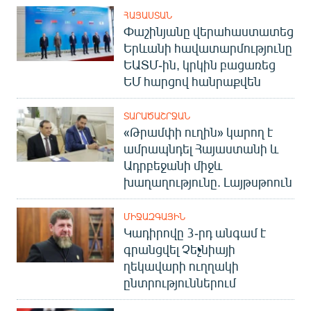
ՀԱՅԱՍՏԱՆ
Փաշինյանը վերահաստատեց
Երևանի հավատարմությունը
ԵԱՏՄ-ին, կրկին բացառեց
ԵՄ հարցով հանրաքվեն
ՏԱՐԱԾԱՇՐՋԱՆ
«Թրամփի ուղին» կարող է
ամրապնդել Հայաստանի և
Ադրբեջանի միջև
խաղաղությունը. Լայթսթոուն
ՄԻՋԱԶԳԱՅԻՆ
Կադիրովը 3-րդ անգամ է
գրանցվել Չեչնիայի
ղեկավարի ուղղակի
ընտրություններում