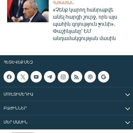
ՀԱՅԱՍՏԱՆ
«Չենք կարող հանրաքվե
անել հարցի շուրջ, որն այս
պահին գոյություն չունի»․
Փաշինյանը՝ ԵՄ
անդամակցության մասին
ՀԵՏԵՎԵՔ ՄԵԶ
ՄՈՒԼՏԻՄԵԴԻԱ
ԲԱԺԻՆՆԵՐ
ՄԵՐ ՄԱՍԻՆ