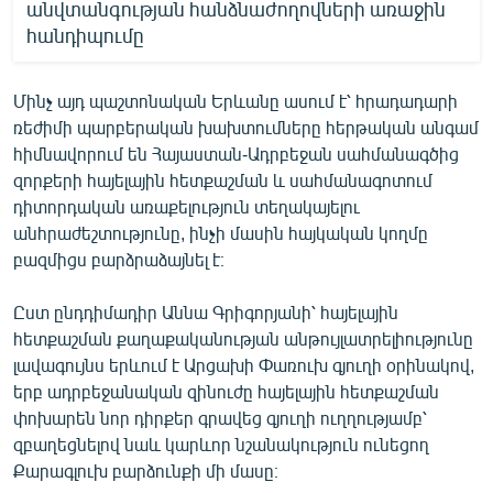
անվտանգության հանձնաժողովների առաջին
հանդիպումը
Մինչ այդ պաշտոնական Երևանը ասում է՝ հրադադարի
ռեժիմի պարբերական խախտումները հերթական անգամ
հիմնավորում են Հայաստան-Ադրբեջան սահմանագծից
զորքերի հայելային հետքաշման և սահմանագոտում
դիտորդական առաքելություն տեղակայելու
անհրաժեշտությունը, ինչի մասին հայկական կողմը
բազմիցս բարձրաձայնել է։
Ըստ ընդդիմադիր Աննա Գրիգորյանի՝ հայելային
հետքաշման քաղաքականության անթույլատրելիությունը
լավագույնս երևում է Արցախի Փառուխ գյուղի օրինակով,
երբ ադրբեջանական զինուժը հայելային հետքաշման
փոխարեն նոր դիրքեր գրավեց գյուղի ուղղությամբ՝
զբաղեցնելով նաև կարևոր նշանակություն ունեցող
Քարագլուխ բարձունքի մի մասը։