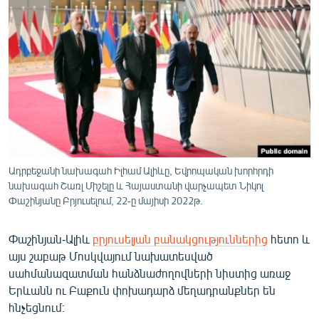
ՄԻՋԱԶԳԱՅԻՆ
ՄՇԱԿՈՒՅԹ
ՍՊՈՐՏ
ՄԵԿՆԱԲԱՆՈՒԹՅՈՒՆ
ՏՏ ԵՒ ԻՆՏԵՐՆԵՏ
ԿՈՐՈՆԱՎԻՐՈՒՍ
ԱՐԽԻՎ
Ադրբեջանի նախագահ Իլհամ Ալիևը, Եվրոպական խորհրդի
նախագահ Շառլ Միշելը և Հայաստանի վարչապետ Նիկոլ
ՏԵՍԱՆՅՈՒԹԵՐ
Փաշինյանը Բրյուսելում, 22-ը մայիսի 2022թ.
ԲԱՆԱՎԵՃ
Փաշինյան-Ալիև
բրյուսելյան բանակցություններից
հետո և
ՁԳՏԵԼՈՎ ԼԱՎԱԳՈՒՅՆԻՆ
այս շաբաթ Մոսկվայում նախատեսված
ՓՈԴՔԱՍԹ
սահմանազատման հանձնաժողովների նիստից առաջ
Երևանն ու Բաքուն փոխադարձ մեղադրանքներ են
Հայերեն
հնչեցնում։