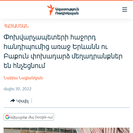
Մատչելիության
հղումներ
Անցնել
ՀԱՅԱՍՏԱՆ
հիմնական
ԱԶԱՏՈՒԹՅՈՒՆ TV
Փոխվարչապետերի հաջորդ
բովանդակությանը
ՀԱՅԱՍՏԱՆ
Անցնել
հանդիպումից առաջ Երևանն ու
հիմնական
ՔԱՂԱՔԱԿԱՆ
Բաքուն փոխադարձ մեղադրանքներ
մենյուին
ԸՆՏՐՈՒԹՅՈՒՆՆԵՐ 2026
են հնչեցնում
Որոնում
ԻՐԱՎՈՒՆՔ
Նաիրա Նալբանդյան
ՀԱՍԱՐԱԿՈՒԹՅՈՒՆ
մայիս 30, 2022
ՏՆՏԵՍՈՒԹՅՈՒՆ
Կիսվել
ՂԱՐԱԲԱՂ
ՊԱՏԵՐԱԶՄԻ 6 ՇԱԲԱԹՆԵՐԸ
Ավելացրեք մեզ Google-ում
ՏԱՐԱԾԱՇՐՋԱՆ