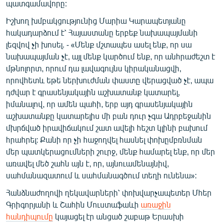
պատգամավորը:
Իշխող խմբակցությունից Մարիա Կարապետյանը
հակադարձում է՝ Հայաստանը երբեք նախապայմանի
լեզվով չի խոսել. - «Մենք մշտապես ասել ենք, որ սա
նախապայման չէ, այլ մենք կարծում ենք, որ անհրաժեշտ է
մթնոլորտ, որում դա լավագույնս կիրականացվի,
որովհետև եթե ներխուժման փաստը վերացված չէ, ապա
դժվար է գրասենյակային աշխատանք կատարել,
իմանալով, որ ամեն պահի, երբ այդ գրասենյակային
աշխատանքը կատարելիս մի բան դուր չգա Ադրբեջանին
մխրճված իրավիճակում շատ ավելի հեշտ կլինի բախում
հրահրել: Քանի որ չի հաջողվել հասնել փոխըմբռնման
մեր պատկերացումների շուրջ, մենք համարել ենք, որ մեր
առավել մեծ շահն այն է, որ, այնուամենայնիվ,
սահմանազատում և սահմանագծում տեղի ունենա»:
Հանձնաժողովի ղեկավարների՝ փոխվարչապետեր Մհեր
Գրիգորյանի և Շահին Մուստաֆաևի
առաջին
հանդիպումը
կայացել էր անցած շաբաթ Երասխի