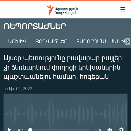
Մատչելիության
հղումներ
Անցնել
ՌԵՊՈՐՏԱԺՆԵՐ
հիմնական
ԱԶԱՏՈՒԹՅՈՒՆ TV
բովանդակությանը
ԱՐԽԻՎ
ՀՈԴՎԱԾՆԵՐ
ՀԱՂՈՐԴՄԱՆ ՄԱՍԻՆ
ՀԱՅԱՍՏԱՆ
Անցնել
հիմնական
ՔԱՂԱՔԱԿԱՆ
Այսօր պետությունը բավարար քայլեր
մենյուին
ԸՆՏՐՈՒԹՅՈՒՆՆԵՐ 2026
Որոնում
չի ձեռնարկում փողոցի երեխաներին
ԻՐԱՎՈՒՆՔ
պաշտպանելու համար. հոգեբան
ՀԱՍԱՐԱԿՈՒԹՅՈՒՆ
հունիս 01, 2022
ՏՆՏԵՍՈՒԹՅՈՒՆ
ՂԱՐԱԲԱՂ
ՊԱՏԵՐԱԶՄԻ 6 ՇԱԲԱԹՆԵՐԸ
No media source currently available
ՏԱՐԱԾԱՇՐՋԱՆ
0:00
6:29