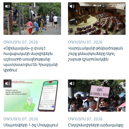
English
Русский
ՀԵՏԵՎԵՔ ՄԵԶ
ՕԳՈՍՏՈՍ 07, 2026
ՕԳՈՍՏՈՍ 07, 2026
«Օլիմպավան»-ը փակ է.
Վարդևանյանի թեկնածության
հավաքականի մարզիկներն
շուրջ քննարկումները եկող
աշխարհի առաջնությանը
շաբաթ կշարունակվեն
պատրաստվում են Հրազդանի
«Ազատության» բոլոր կայքերը
կիրճում
ՕԳՈՍՏՈՍ 07, 2026
ՕԳՈՍՏՈՍ 07, 2026
Սեպտեմբերի 1-ից Մոսկվայում
Ընդդիմադիրների արձագանքը