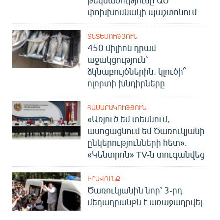
փոխխոսնակի պաշտոնում
ՏՆՏԵՍՈՒԹՅՈՒՆ
450 միլիոն դրամ
աջակցություն՝
ձկնաբույծներին. կլուծի՞
ոլորտի խնդիրները
ՀԱՍԱՐԱԿՈՒԹՅՈՒՆ
«Առյուծ եմ տեսնում,
ասոցացնում եմ Ծառուկյանի
ընկերությունների հետ».
«Կենտրոն» TV-ն տուգանվեց
ԻՐԱՎՈՒՆՔ
Ծառուկյանին նոր՝ 3-րդ
մեղադրանքն է առաջադրվել