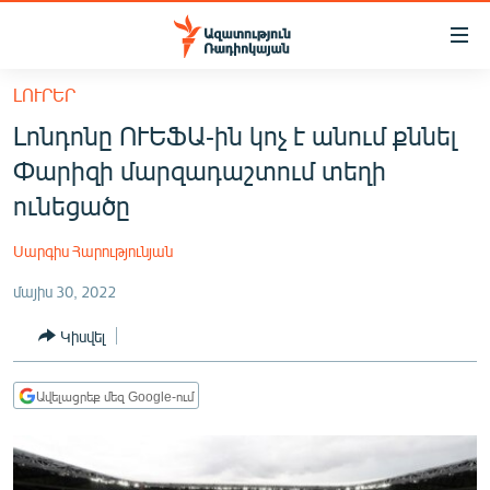
Մատչելիության
հղումներ
Անցնել
ԼՈՒՐԵՐ
հիմնական
ԱԶԱՏՈՒԹՅՈՒՆ TV
Լոնդոնը ՈՒԵՖԱ-ին կոչ է անում քննել
բովանդակությանը
ՀԱՅԱՍՏԱՆ
Անցնել
Փարիզի մարզադաշտում տեղի
հիմնական
ՔԱՂԱՔԱԿԱՆ
ունեցածը
մենյուին
ԸՆՏՐՈՒԹՅՈՒՆՆԵՐ 2026
Որոնում
Սարգիս Հարությունյան
ԻՐԱՎՈՒՆՔ
մայիս 30, 2022
ՀԱՍԱՐԱԿՈՒԹՅՈՒՆ
Կիսվել
ՏՆՏԵՍՈՒԹՅՈՒՆ
ՂԱՐԱԲԱՂ
Ավելացրեք մեզ Google-ում
ՊԱՏԵՐԱԶՄԻ 6 ՇԱԲԱԹՆԵՐԸ
ՏԱՐԱԾԱՇՐՋԱՆ