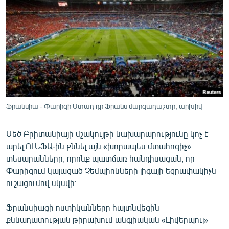
ՄԻՋԱԶԳԱՅԻՆ
ՄՇԱԿՈՒՅԹ
ՍՊՈՐՏ
ՄԵԿՆԱԲԱՆՈՒԹՅՈՒՆ
ՏՏ ԵՒ ԻՆՏԵՐՆԵՏ
ԿՈՐՈՆԱՎԻՐՈՒՍ
Ֆրանսիա - Փարիզի Ստադ դը Ֆրանս մարզադաշտը, արխիվ
ԱՐԽԻՎ
Մեծ Բրիտանիայի մշակույթի նախարարությունը կոչ է
ՏԵՍԱՆՅՈՒԹԵՐ
արել ՈՒԵՖԱ-ին քննել այն «խորապես մտահոգիչ»
ԲԱՆԱՎԵՃ
տեսարանները, որոնք պատճառ հանդիսացան, որ
Փարիզում կայացած Չեմպիոնների լիգայի եզրափակիչն
ՁԳՏԵԼՈՎ ԼԱՎԱԳՈՒՅՆԻՆ
ուշացումով սկսվի։
ՓՈԴՔԱՍԹ
Ֆրանսիացի ոստիկանները հայտնվեցին
քննադատության թիրախում անգլիական «Լիվերպուլ»
Հայերեն