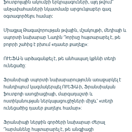
ֆուտբոլային ակումբի երկրպագուների, այդ թվում՝
English
անչափահասների նկատմամբ արցունքաբեր գազ
օգտագործելու համար:
Русский
Միացյալ Թագավորության թվային, մշակույթի, մեդիայի և
ՀԵՏԵՎԵՔ ՄԵԶ
սպորտի նախարար Նադին Դորիսը հայտարարել է, թե
բոլորի շահից է բխում «դասեր քաղելը»։
ՈՒԵՖԱ-ն արձագանքել է, թե անհապաղ կքննի տեղի
ունեցածը։
«Ազատության» բոլոր կայքերը
Ֆրանսիայի սպորտի նախարարությունն առաջարկել է
հանդիպում կազմակերպել ՈՒԵՖԱ-ի, Ֆրանսիական
ֆուտբոլի ասոցիացիայի, մարզադաշտի և
ոստիկանության ներկայացուցիչների միջև՝ «տեղի
ունեցածից դասեր քաղելու համար»։
Ֆրանսիայի ներքին գործերի նախարար Ժերալ
Դարմանենը հայտարարել է, թե անգլիացի