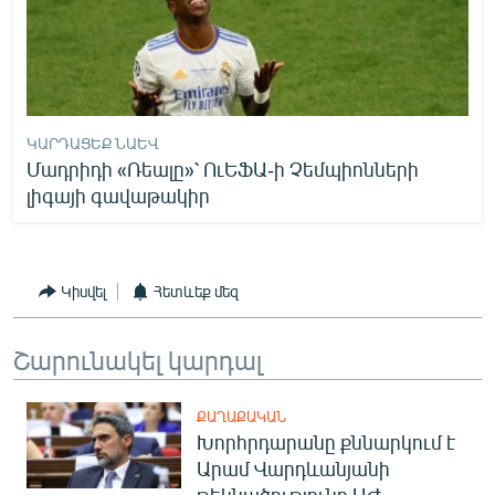
ԿԱՐԴԱՑԵՔ ՆԱԵՎ
Մադրիդի «Ռեալը»՝ ՈւԵՖԱ-ի Չեմպիոնների
լիգայի գավաթակիր
Կիսվել
Հետևեք մեզ
Շարունակել կարդալ
ՔԱՂԱՔԱԿԱՆ
Խորհրդարանը քննարկում է
Արամ Վարդևանյանի
թեկնածությունը ԱԺ