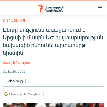
Մատչելիության
հղումներ
Անցնել
ՔԱՂԱՔԱԿԱՆ
հիմնական
ԱԶԱՏՈՒԹՅՈՒՆ TV
Ընդդիմությունն առաջարկում է
բովանդակությանը
ՀԱՅԱՍՏԱՆ
Անցնել
Արցախի մասին ԱԺ հայտարարության
հիմնական
ՔԱՂԱՔԱԿԱՆ
նախագիծ ընդունել արտահերթ
մենյուին
ԸՆՏՐՈՒԹՅՈՒՆՆԵՐ 2026
նիստին
Որոնում
ԻՐԱՎՈՒՆՔ
Աստղիկ Բեդեւյան
ՀԱՍԱՐԱԿՈՒԹՅՈՒՆ
մայիս 26, 2022
ՏՆՏԵՍՈՒԹՅՈՒՆ
Կիսվել
ՂԱՐԱԲԱՂ
ՊԱՏԵՐԱԶՄԻ 6 ՇԱԲԱԹՆԵՐԸ
Ավելացրեք մեզ Google-ում
ՏԱՐԱԾԱՇՐՋԱՆ