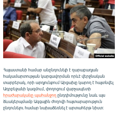
ՄԻՋԱԶԳԱՅԻՆ
ՄՇԱԿՈՒՅԹ
ՍՊՈՐՏ
ՄԵԿՆԱԲԱՆՈՒԹՅՈՒՆ
ՏՏ ԵՒ ԻՆՏԵՐՆԵՏ
ԿՈՐՈՆԱՎԻՐՈՒՍ
ԱՐԽԻՎ
Հայաստանի համար անընդունելի է ղարաբաղյան
ՏԵՍԱՆՅՈՒԹԵՐ
հակամարտության կարգավորման որևէ վերջնական
ԲԱՆԱՎԵՃ
տարբերակ, որի արդյունքում Արցախը կարող է հայտնվել
Ադրբեջանի կազմում, փողոցում վարչապետի
ՁԳՏԵԼՈՎ ԼԱՎԱԳՈՒՅՆԻՆ
հրաժարականը պահանջող
ընդդիմությունը նաև այս
ՓՈԴՔԱՍԹ
ձևակերպմամբ Ազգային ժողովի հայտարարություն
ընդունելու համար նախաձեռնել է արտահերթ նիստ։
Հայերեն