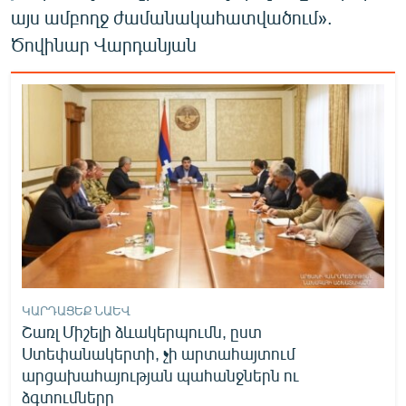
այս ամբողջ ժամանակահատվածում».
Ծովինար Վարդանյան
ԿԱՐԴԱՑԵՔ ՆԱԵՎ
Շառլ Միշելի ձևակերպումն, ըստ
Ստեփանակերտի, չի արտահայտում
արցախահայության պահանջներն ու
ձգտումները