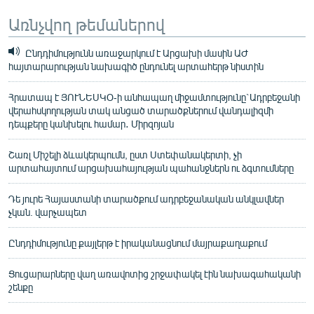
Առնչվող թեմաներով
Ընդդիմությունն առաջարկում է Արցախի մասին ԱԺ
հայտարարության նախագիծ ընդունել արտահերթ նիստին
Հրատապ է ՅՈՒՆԵՍԿՕ-ի անհապաղ միջամտությունը`Ադրբեջանի
վերահսկողության տակ անցած տարածքներում վանդալիզմի
դեպքերը կանխելու համար․ Միրզոյան
Շառլ Միշելի ձևակերպումն, ըստ Ստեփանակերտի, չի
արտահայտում արցախահայության պահանջներն ու ձգտումները
Դե յուրե Հայաստանի տարածքում ադրբեջանական անկլավներ
չկան. վարչապետ
Ընդդիմությունը քայլերթ է իրականացնում մայրաքաղաքում
Ցուցարարները վաղ առավոտից շրջափակել էին նախագահականի
շենքը