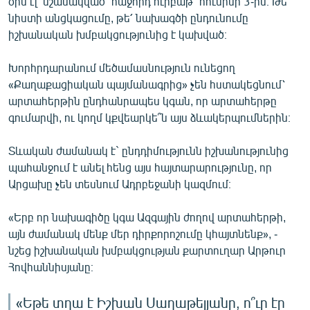
օրն էլ` նշանակված` հաջորդ ուրբաթ` հունիսի 3-ին։ Թե՛
նիստի անցկացումը, թե՛ նախագծի ընդունումը
իշխանական խմբակցությունից է կախված։
Խորհրդարանում մեծամասնություն ունեցող
«Քաղաքացիական պայմանագրից» չեն հստակեցնում՝
արտահերթին ընդհանրապես կգան, որ արտահերթը
գումարվի, ու կողմ կքվեարկե՞ն այս ձևակերպումներին։
Տևական ժամանակ է` ընդդիմությունն իշխանությունից
պահանջում է անել հենց այս հայտարարությունը, որ
Արցախը չեն տեսնում Ադրբեջանի կազմում։
«Երբ որ նախագիծը կգա Ազգային ժողով արտահերթի,
այն ժամանակ մենք մեր դիրքորոշումը կհայտնենք», -
նշեց իշխանական խմբակցության քարտուղար Արթուր
Հովհաննիսյանը։
«Եթե տղա է Իշխան Սաղաթելյանը, ո՞ւր էր