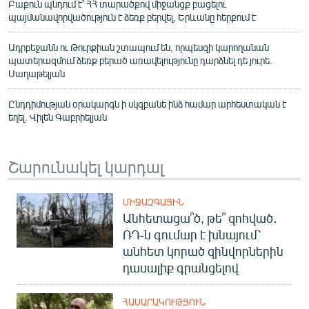
Բաքուն պնդում է՝ ՀՀ տարածքով միջանցք բացելու
պայմանավորվածություն է ձեռք բերվել, Երևանը հերքում է
Ադրբեջանն ու Թուրքիան շտապում են, որպեսզի կարողանան
պատերազմում ձեռք բերած առավելությունը դարձնել դե յուրե.
Սաղաթելյան
Ընդդիմության օրակարգն ի սկզբանե ինձ համար արհեստական է
եղել. Վիլեն Գաբրիելյան
Շարունակել կարդալ
ՄԻՋԱԶԳԱՅԻՆ
Անհետացա՞ծ, թե՞ զոհված․
ՌԴ-ն գումար է խնայում՝
անհետ կորած զինվորներին
դասալիք գրանցելով
ՀԱՍԱՐԱԿՈՒԹՅՈՒՆ