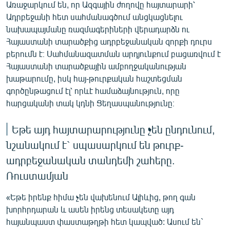
Առաջարկում են, որ Ազգային ժողովը հայտարարի՝
English
Ադրբեջանի հետ սահմանագծում անցկացնելու
Русский
նախապայմանը ռազմագերիների վերադարձն ու
Հայաստանի տարածքից ադրբեջանական զորքի դուրս
բերումն է։ Սահմանազատման արդյունքում բացառվում է
ՀԵՏԵՎԵՔ ՄԵԶ
Հայաստանի տարածքային ամբողջականության
խաթարումը, իսկ հայ-թուրքական հաշտեցման
գործընթացում էլ՝ որևէ համաձայնություն, որը
հարցականի տակ կդնի Ցեղասպանությունը։
«Ազատության» բոլոր կայքերը
Եթե այդ հայտարարությունը չեն ընդունում,
նշանակում է` սպասարկում են թուրք-
ադրբեջանական տանդեմի շահերը.
Ռուստամյան
«Եթե իրենք հիմա չեն վախենում Ալիևից, թող գան
խորհրդարան և ասեն իրենց տեսակետը այդ
հայանպաստ փաստաթղթի հետ կապված: Ասում են`