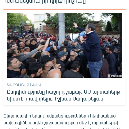
հստակեցնում իր դիրքորոշումը
ԿԱՐԴԱՑԵՔ ՆԱԵՎ
Ընդդիմությունը հաջորդ շաբաթ ԱԺ արտահերթ
նիստ է հրավիրելու. Իշխան Սաղաթելյան
Ընդդիմադիր երկու խմբակցությունների հեղինակած
նախագիծն արդեն շրջանառության մեջ է, արտահերթի