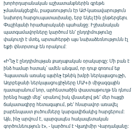
խորհրդարանական աշխատանքներին գրեթե
չմասնակցեցին, բացառություն էր ԱԺ-կառավարություն
նախորդ հարցուպատասխանը, երբ եկել էին ընթերցելու
Փաշինյանի հրաժարականի պահանջը։ Իշխանական
պատգամավորները կարծում են՝ ընդդիմությունը
փակուղի է մտել, արտահերթի այս նախաձեռնությունն էլ
ելքի փնտրտուք են որակում։
«Ի՞նչ է ընդդիմության քաղաքական օրակարգը: Մի բան է
ինձ համար հստակ` ամեն անգամ, որ դուք գոռում եք
Հայաստան առանց այսինչ էթնիկ խմբի ներկայացուցչի,
Ադրբեջանի ներկայացուցիչները ՄԱԿ-ի միջազգային
դատարանում նոր, արհեստածին փաստաթուղթ են դնում
իրենց հայցի մեջ` սրանով իսկ վնասելով թե՛ մեր հայցի
ճակատագիրը հետագայում, թե՛ հնարավոր առավել
բարենպաստ լուծումները կարգավիճակից հարցերում:
Այն, ինչ արվում է, պարզապես հակապետական
գործունեություն է», - կարծում է Վլադիմիր Վարդանյանը: