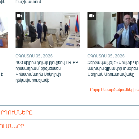
տին
է աշխատում
ՕԳՈՍՏՈՍ 05, 2026
ՕԳՈՍՏՈՍ 05, 2026
400 միլիոն դոլար բյուջեով TRIPP
Ձերբակալվել է «Մուլտի Գր
հիմնադրամ՝ բիզնեսմեն
նախկին գլխավոր տնօրեն
 է
Կոնստանտին Սոկոլովի
Սեդրակ Առուստամյանը
ղեկավարությամբ
Բոլոր հեռարձակումների 
ՈՐԴՈՒՄՆԵՐԸ
ԴՈՒՄՆԵՐԸ