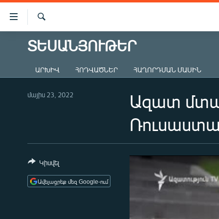
Մատչելիության
հղումներ
Որոնում
Անցնել
ՏԵՍԱՆՅՈՒԹԵՐ
ԱԶԱՏՈՒԹՅՈՒՆ TV
հիմնական
բովանդակությանը
ՀԱՅԱՍՏԱՆ
ԱՐԽԻՎ
ՀՈԴՎԱԾՆԵՐ
ՀԱՂՈՐԴՄԱՆ ՄԱՍԻՆ
Անցնել
ՔԱՂԱՔԱԿԱՆ
հիմնական
մենյուին
մայիս 23, 2022
Ազատ մտա
ԸՆՏՐՈՒԹՅՈՒՆՆԵՐ 2026
Որոնում
ԻՐԱՎՈՒՆՔ
Ռուսաստա
ՀԱՍԱՐԱԿՈՒԹՅՈՒՆ
ՏՆՏԵՍՈՒԹՅՈՒՆ
Կիսվել
ՂԱՐԱԲԱՂ
Ավելացրեք մեզ Google-ում
ՊԱՏԵՐԱԶՄԻ 6 ՇԱԲԱԹՆԵՐԸ
ՏԱՐԱԾԱՇՐՋԱՆ