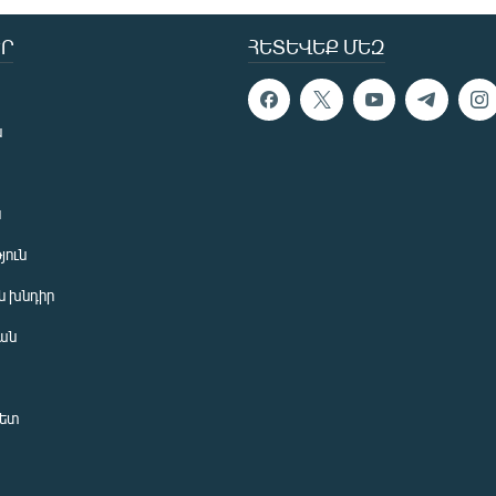
Ր
ՀԵՏԵՎԵՔ ՄԵԶ
ն
ն
յուն
 խնդիր
ան
նետ