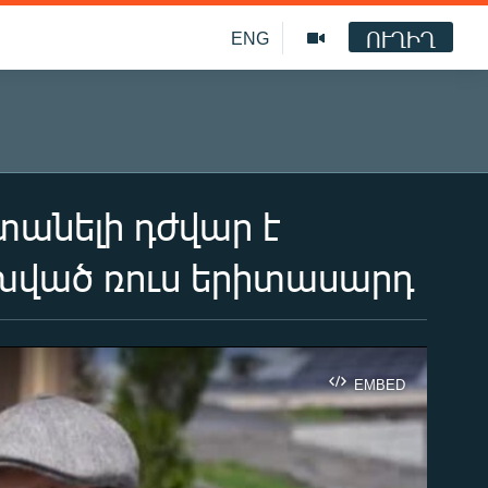
ՈՒՂԻՂ
ENG
անելի դժվար է
խված ռուս երիտասարդ
EMBED