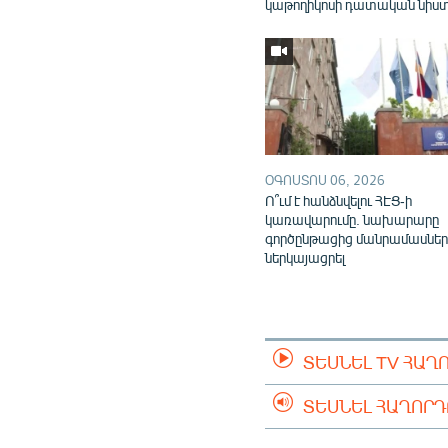
կաթողիկոսի դատական նիս
ՕԳՈՍՏՈՍ 06, 2026
Ո՞ւմ է հանձնվելու ՀԷՑ-ի
կառավարումը. նախարարը
գործընթացից մանրամասներ
ներկայացրել
ՏԵՍՆԵԼ TV ՀԱՂ
ՏԵՍՆԵԼ ՀԱՂՈՐ