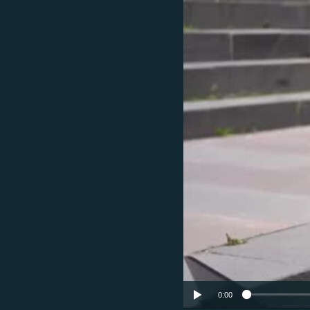
ՄԻՋԱԶԳԱՅԻՆ
ՄՇԱԿՈՒՅԹ
ՍՊՈՐՏ
ՄԵԿՆԱԲԱՆՈՒԹՅՈՒՆ
ՏՏ ԵՒ ԻՆՏԵՐՆԵՏ
ԿՈՐՈՆԱՎԻՐՈՒՍ
ԱՐԽԻՎ
ՏԵՍԱՆՅՈՒԹԵՐ
ԲԱՆԱՎԵՃ
ՁԳՏԵԼՈՎ ԼԱՎԱԳՈՒՅՆԻՆ
ՓՈԴՔԱՍԹ
0:00