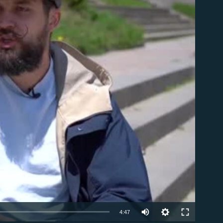
ble
Auto
4:47