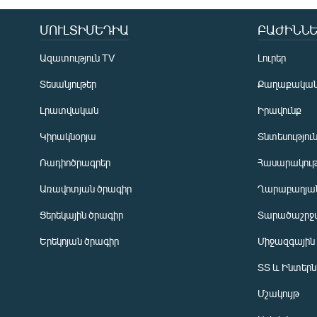
ՄՈՒԼՏԻՄԵԴԻԱ
ԲԱԺԻՆՆԵ
Ազատություն TV
Լուրեր
Տեսանյութեր
Քաղաքակա
Լրատվական
Իրավունք
Կիրակնօրյա
Տնտեսությու
Ռադիոծրագրեր
Հասարակութ
Առավոտյան ծրագիր
Ղարաբաղյան
Ցերեկային ծրագիր
Տարածաշրջ
Հայերեն
Երեկոյան ծրագիր
Միջազգային
English
ՏՏ և Ինտեր
Русский
Մշակույթ
ՀԵՏԵՎԵՔ ՄԵԶ