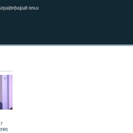
240p
տեղափոխված ռուս
EMBED
360p
480p
720p
1080p
480p
 է
ղոքը