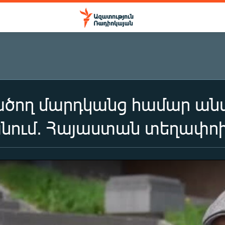
ծող մարդկանց համար անտ
նում. Հայաստան տեղափո