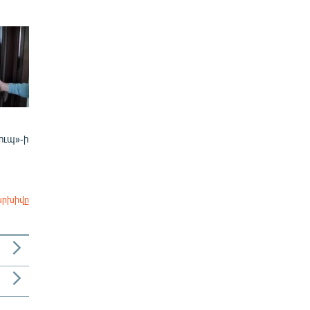
ուպ»-ի
արխիվը