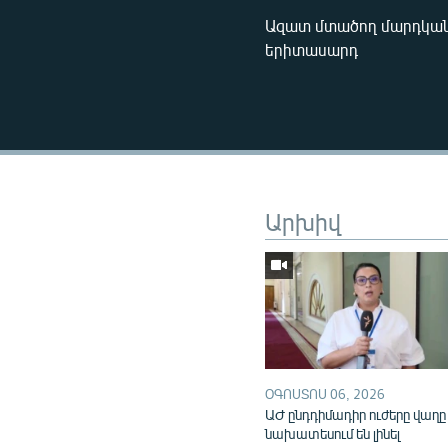
Ազատ մտածող մարդկան
երիտասարդ
Արխիվ
ՕԳՈՍՏՈՍ 06, 2026
ԱԺ ընդդիմադիր ուժերը վաղը
նախատեսում են լինել