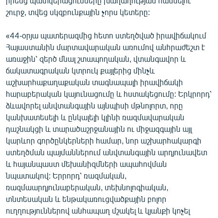
իրենց պատկերացումները խաղաղության հասնելու
English
շուրջ, տվեց սկզբունքային չորս կետերը:
Русский
«44-օրյա պատերազմից հետո ստեղծված իրավիճակում
Հայաստանին մարտավարական առումով անհրաժեշտ է
ՀԵՏԵՎԵՔ ՄԵԶ
առաջին՝ զերծ մնալ շտապողական, վտանգավոր և
ճակատագրական կտրուկ քայլերից մինչև
աշխարհաքաղաքական տագնապալի իրավիճակի
հարաբերական կայունացումը և հստակեցումը: Երկրորդ՝
ձևավորել անվտանգային այնպիսի մթնոլորտ, որը
կանխատեսելի և ընկալելի կլինի ռազմավարական
«Ազատության» բոլոր կայքերը
դաշնակցի և տարածաշրջանային ու միջազգային այլ
կարևոր գործընկերների համար, նոր աշխարհակարգի
ստեղծման պայմաններում անվտանգային արդյունավետ
և հայանպաստ մեխանիզմների ապահովման
նպատակով: Երրորդ՝ ռազմական,
ռազմաարդյունաբերական, տեխնոլոգիական,
տնտեսական և ենթակառուցվածքային բոլոր
ուղղություններով անհապաղ մշակել և կյանքի կոչել