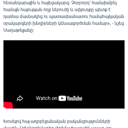
հեռանկարային և հայեցակարգ: Չորրորդ՝ համախմբել
համայն հայության ողջ ներուժը և սփյուռքը պետք է
դառնա մասնակից ու պատասխանատու համահայկական
օրակարգերի խնդիրների կենսագործման համար», - նշեց
Սաղաթելյանը:
Խոսելով հայ-ադրբեջանական բականցությունների
մասին, ԱԺ ընդդիմադիր փոխնախագահն ասաց, որ