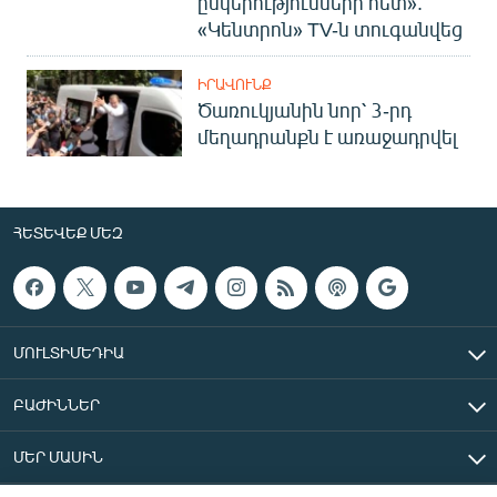
ընկերությունների հետ».
«Կենտրոն» TV-ն տուգանվեց
ԻՐԱՎՈՒՆՔ
Ծառուկյանին նոր՝ 3-րդ
մեղադրանքն է առաջադրվել
ՀԵՏԵՎԵՔ ՄԵԶ
ՄՈՒԼՏԻՄԵԴԻԱ
ԲԱԺԻՆՆԵՐ
ՄԵՐ ՄԱՍԻՆ