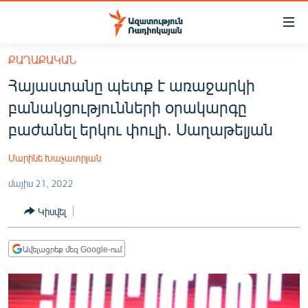
Մատչելիության
հղումներ
Անցնել
ՔԱՂԱՔԱԿԱՆ
հիմնական
ԱԶԱՏՈՒԹՅՈՒՆ TV
Հայաստանը պետք է առաջարկի
բովանդակությանը
ՀԱՅԱՍՏԱՆ
Անցնել
բանակցությունների օրակարգը
հիմնական
ՔԱՂԱՔԱԿԱՆ
բաժանել երկու փուլի. Սաղաթելյան
մենյուին
ԸՆՏՐՈՒԹՅՈՒՆՆԵՐ 2026
Որոնում
Մարինե Խաչատրյան
ԻՐԱՎՈՒՆՔ
մայիս 21, 2022
ՀԱՍԱՐԱԿՈՒԹՅՈՒՆ
Կիսվել
ՏՆՏԵՍՈՒԹՅՈՒՆ
ՂԱՐԱԲԱՂ
Ավելացրեք մեզ Google-ում
ՊԱՏԵՐԱԶՄԻ 6 ՇԱԲԱԹՆԵՐԸ
ՏԱՐԱԾԱՇՐՋԱՆ