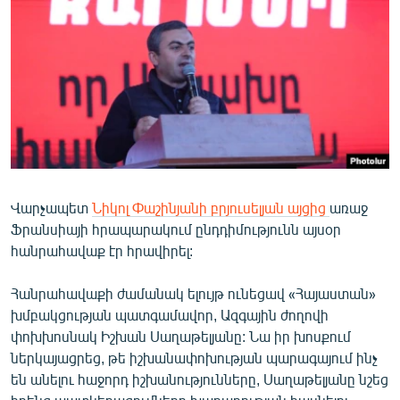
ՄԻՋԱԶԳԱՅԻՆ
ՄՇԱԿՈՒՅԹ
ՍՊՈՐՏ
ՄԵԿՆԱԲԱՆՈՒԹՅՈՒՆ
ՏՏ ԵՒ ԻՆՏԵՐՆԵՏ
ԿՈՐՈՆԱՎԻՐՈՒՍ
Վարչապետ
Նիկոլ Փաշինյանի բրյուսելյան այցից
առաջ
ԱՐԽԻՎ
Ֆրանսիայի հրապարակում ընդդիմությունն այսօր
ՏԵՍԱՆՅՈՒԹԵՐ
հանրահավաք էր հրավիրել:
ԲԱՆԱՎԵՃ
Հանրահավաքի ժամանակ ելույթ ունեցավ «Հայաստան»
ՁԳՏԵԼՈՎ ԼԱՎԱԳՈՒՅՆԻՆ
խմբակցության պատգամավոր, Ազգային ժողովի
փոխխոսնակ Իշխան Սաղաթելյանը: Նա իր խոսքում
ՓՈԴՔԱՍԹ
ներկայացրեց, թե իշխանափոխության պարագայում ինչ
են անելու հաջորդ իշխանությունները, Սաղաթելյանը նշեց
Հայերեն