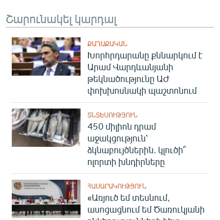
Շարունակել կարդալ
ՔԱՂԱՔԱԿԱՆ
Խորհրդարանը քննարկում է
Արամ Վարդևանյանի
թեկնածությունը ԱԺ
փոխխոսնակի պաշտոնում
ՏՆՏԵՍՈՒԹՅՈՒՆ
450 միլիոն դրամ
աջակցություն՝
ձկնաբույծներին. կլուծի՞
ոլորտի խնդիրները
ՀԱՍԱՐԱԿՈՒԹՅՈՒՆ
«Առյուծ եմ տեսնում,
ասոցացնում եմ Ծառուկյանի