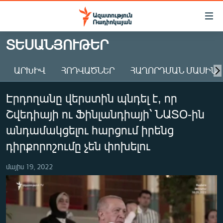
Մատչելիության
հղումներ
Անցնել
ՏԵՍԱՆՅՈՒԹԵՐ
հիմնական
ԱԶԱՏՈՒԹՅՈՒՆ TV
բովանդակությանը
ԱՐԽԻՎ
ՀՈԴՎԱԾՆԵՐ
ՀԱՂՈՐԴՄԱՆ ՄԱՍԻՆ
ՀԱՅԱՍՏԱՆ
Անցնել
հիմնական
ՔԱՂԱՔԱԿԱՆ
Էրդողանը վերստին պնդել է, որ
մենյուին
ԸՆՏՐՈՒԹՅՈՒՆՆԵՐ 2026
Որոնում
Շվեդիայի ու Ֆինլանդիայի՝ ՆԱՏՕ-ին
ԻՐԱՎՈՒՆՔ
անդամակցելու հարցում իրենց
ՀԱՍԱՐԱԿՈՒԹՅՈՒՆ
դիրքորոշումը չեն փոխելու
ՏՆՏԵՍՈՒԹՅՈՒՆ
մայիս 19, 2022
ՂԱՐԱԲԱՂ
ՊԱՏԵՐԱԶՄԻ 6 ՇԱԲԱԹՆԵՐԸ
ՏԱՐԱԾԱՇՐՋԱՆ