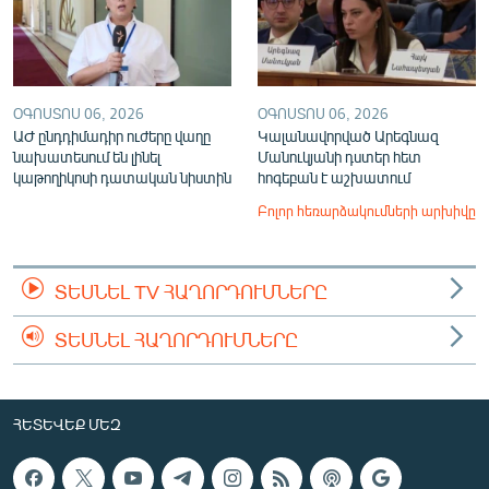
ՕԳՈՍՏՈՍ 06, 2026
ՕԳՈՍՏՈՍ 06, 2026
ԱԺ ընդդիմադիր ուժերը վաղը
Կալանավորված Արեգնազ
նախատեսում են լինել
Մանուկյանի դստեր հետ
կաթողիկոսի դատական նիստին
հոգեբան է աշխատում
Բոլոր հեռարձակումների արխիվը
ՏԵՍՆԵԼ TV ՀԱՂՈՐԴՈՒՄՆԵՐԸ
ՏԵՍՆԵԼ ՀԱՂՈՐԴՈՒՄՆԵՐԸ
ՀԵՏԵՎԵՔ ՄԵԶ