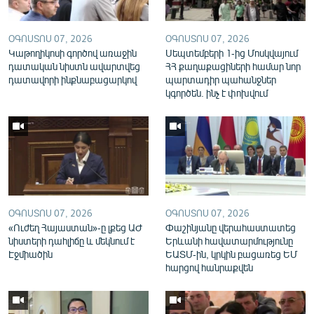
English
Русский
ՕԳՈՍՏՈՍ 07, 2026
ՕԳՈՍՏՈՍ 07, 2026
Կաթողիկոսի գործով առաջին
Սեպտեմբերի 1-ից Մոսկվայում
դատական նիստն ավարտվեց
ՀՀ քաղաքացիների համար նոր
ՀԵՏԵՎԵՔ ՄԵԶ
դատավորի ինքնաբացարկով
պարտադիր պահանջներ
կգործեն. ինչ է փոխվում
«Ազատության» բոլոր կայքերը
ՕԳՈՍՏՈՍ 07, 2026
ՕԳՈՍՏՈՍ 07, 2026
«Ուժեղ Հայաստան»-ը լքեց ԱԺ
Փաշինյանը վերահաստատեց
նիստերի դահլիճը և մեկնում է
Երևանի հավատարմությունը
Էջմիածին
ԵԱՏՄ-ին, կրկին բացառեց ԵՄ
հարցով հանրաքվեն