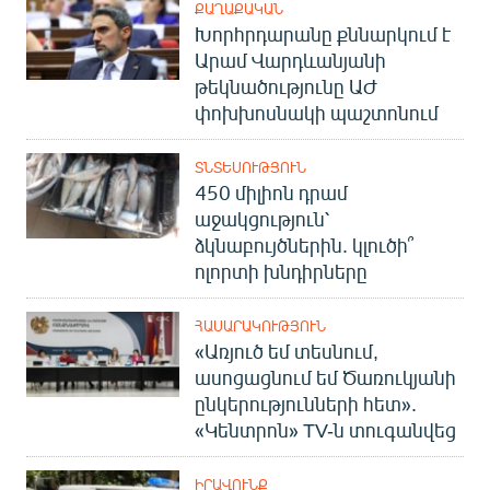
ՔԱՂԱՔԱԿԱՆ
Խորհրդարանը քննարկում է
Արամ Վարդևանյանի
թեկնածությունը ԱԺ
փոխխոսնակի պաշտոնում
ՏՆՏԵՍՈՒԹՅՈՒՆ
450 միլիոն դրամ
աջակցություն՝
ձկնաբույծներին. կլուծի՞
ոլորտի խնդիրները
ՀԱՍԱՐԱԿՈՒԹՅՈՒՆ
«Առյուծ եմ տեսնում,
ասոցացնում եմ Ծառուկյանի
ընկերությունների հետ».
«Կենտրոն» TV-ն տուգանվեց
ԻՐԱՎՈՒՆՔ