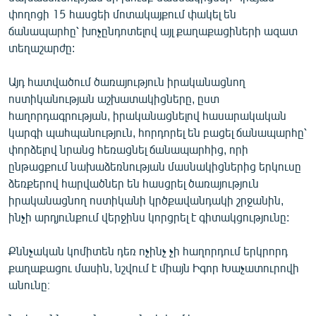
English
փողոցի 15 հասցեի մոտակայքում փակել են
ճանապարհը՝ խոչընդոտելով այլ քաղաքացիների ազատ
Русский
տեղաշարժը:
ՀԵՏԵՎԵՔ ՄԵԶ
Այդ հատվածում ծառայություն իրականացնող
ոստիկանության աշխատակիցները, ըստ
հաղորդագրության, իրականացնելով հասարակական
կարգի պահպանություն, հորդորել են բացել ճանապարհը՝
փորձելով նրանց հեռացնել ճանապարհից, որի
ընթացքում նախաձեռնության մասնակիցներից երկուսը
«Ազատության» բոլոր կայքերը
ձեռքերով հարվածներ են հասցրել ծառայություն
իրականացնող ոստիկանի կրծքավանդակի շրջանին,
ինչի արդյունքում վերջինս կորցրել է գիտակցությունը:
Քննչական կոմիտեն դեռ ոչինչ չի հաղորդում երկրորդ
քաղաքացու մասին, նշվում է միայն Իգոր Խաչատուրովի
անունը։