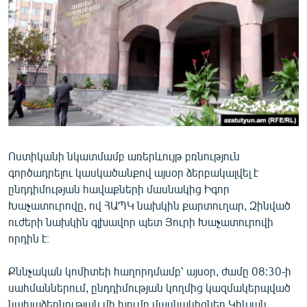
ՄԻՋԱԶԳԱՅԻՆ
ՄՇԱԿՈՒՅԹ
ՍՊՈՐՏ
ՄԵԿՆԱԲԱՆՈՒԹՅՈՒՆ
ՏՏ ԵՒ ԻՆՏԵՐՆԵՏ
ԿՈՐՈՆԱՎԻՐՈՒՍ
Ոստիկանի նկատմամբ առերևույթ բռնություն
ԱՐԽԻՎ
գործադրելու կասկածանքով այսօր ձերբակալվել է
ՏԵՍԱՆՅՈՒԹԵՐ
ընդդիմության հավաքների մասնակից Իգոր
Խաչատուրովը, ով ՀԱՊԿ նախկին քարտուղար, Զինված
ԲԱՆԱՎԵՃ
ուժերի նախկին գլխավոր պետ Յուրի Խաչատուրովի
ՁԳՏԵԼՈՎ ԼԱՎԱԳՈՒՅՆԻՆ
որդին է։
ՓՈԴՔԱՍԹ
Քննչական կոմիտեի հաղորդմամբ՝ այսօր, ժամը 08:30-ի
սահմաններում, ընդդիմության կողմից կազմակերպված
Հայերեն
նախաձեռնության մի խումբ մասնակիցներ Կիևյան