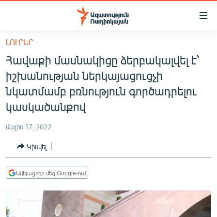
Մատչելիության
հղումներ
Անցնել
ԼՈՒՐԵՐ
հիմնական
ԱԶԱՏՈՒԹՅՈՒՆ TV
Հավաքի մասնակիցը ձերբակալվել է՝
բովանդակությանը
ՀԱՅԱՍՏԱՆ
Անցնել
իշխանության ներկայացուցչի
հիմնական
ՔԱՂԱՔԱԿԱՆ
նկատմամբ բռնություն գործադրելու
մենյուին
ԸՆՏՐՈՒԹՅՈՒՆՆԵՐ 2026
կասկածանքով
Որոնում
ԻՐԱՎՈՒՆՔ
մայիս 17, 2022
ՀԱՍԱՐԱԿՈՒԹՅՈՒՆ
Կիսվել
ՏՆՏԵՍՈՒԹՅՈՒՆ
ՂԱՐԱԲԱՂ
Ավելացրեք մեզ Google-ում
ՊԱՏԵՐԱԶՄԻ 6 ՇԱԲԱԹՆԵՐԸ
ՏԱՐԱԾԱՇՐՋԱՆ