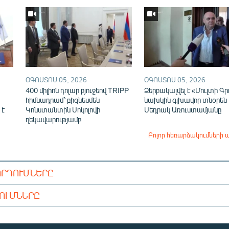
ՕԳՈՍՏՈՍ 05, 2026
ՕԳՈՍՏՈՍ 05, 2026
400 միլիոն դոլար բյուջեով TRIPP
Ձերբակալվել է «Մուլտի Գր
հիմնադրամ՝ բիզնեսմեն
նախկին գլխավոր տնօրեն
 է
Կոնստանտին Սոկոլովի
Սեդրակ Առուստամյանը
ղեկավարությամբ
Բոլոր հեռարձակումների 
ՈՐԴՈՒՄՆԵՐԸ
ԴՈՒՄՆԵՐԸ