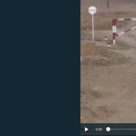
ՄԻՋԱԶԳԱՅԻՆ
ՄՇԱԿՈՒՅԹ
ՍՊՈՐՏ
ՄԵԿՆԱԲԱՆՈՒԹՅՈՒՆ
ՏՏ ԵՒ ԻՆՏԵՐՆԵՏ
ԿՈՐՈՆԱՎԻՐՈՒՍ
ԱՐԽԻՎ
ՏԵՍԱՆՅՈՒԹԵՐ
ԲԱՆԱՎԵՃ
ՁԳՏԵԼՈՎ ԼԱՎԱԳՈՒՅՆԻՆ
ՓՈԴՔԱՍԹ
0:00