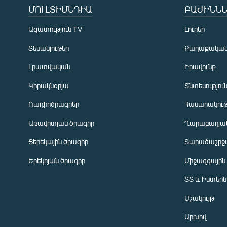
ՄՈՒԼՏԻՄԵԴԻԱ
ԲԱԺԻՆՆԵ
Ազատություն TV
Լուրեր
Տեսանյութեր
Քաղաքակա
Լրատվական
Իրավունք
Կիրակնօրյա
Տնտեսությու
Ռադիոծրագրեր
Հասարակութ
Առավոտյան ծրագիր
Ղարաբաղյան
Ցերեկային ծրագիր
Տարածաշրջ
Հայերեն
Երեկոյան ծրագիր
Միջազգային
English
ՏՏ և Ինտեր
Русский
Մշակույթ
ՀԵՏԵՎԵՔ ՄԵԶ
Արխիվ