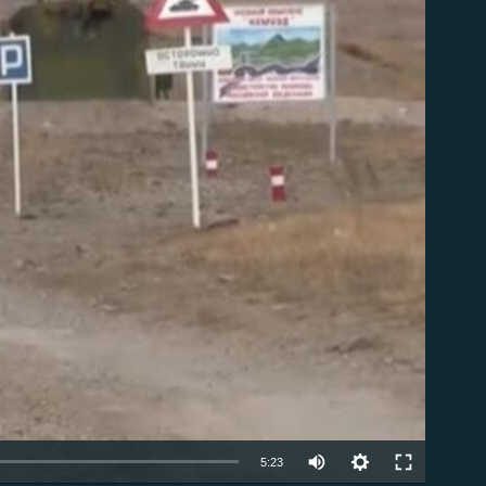
ble
Auto
5:23