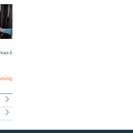
ուպ»-ի
արխիվը