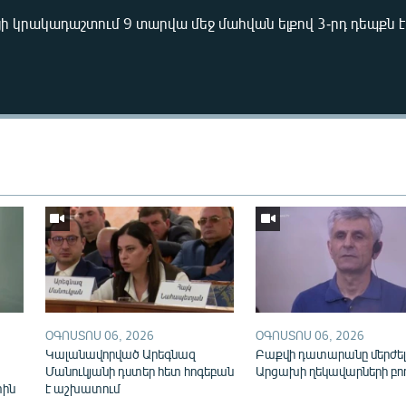
 կրակադաշտում 9 տարվա մեջ մահվան ելքով 3-րդ դեպքն է 
Auto
240p
360p
720p
1080p
ՕԳՈՍՏՈՍ 06, 2026
ՕԳՈՍՏՈՍ 06, 2026
Կալանավորված Արեգնազ
Բաքվի դատարանը մերժել
Մանուկյանի դստեր հետ հոգեբան
Արցախի ղեկավարների բո
տին
է աշխատում