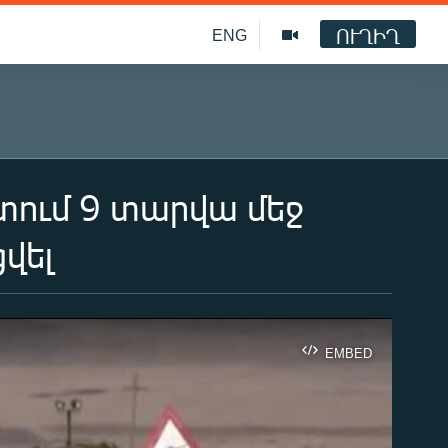
ՈՒՂԻՂ
ENG
ում 9 տարվա մեջ
վել
EMBED