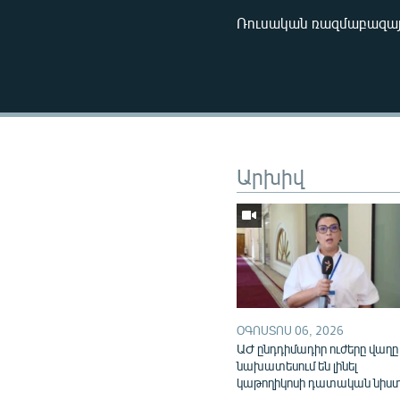
Ռուսական ռազմաբազայի
Արխիվ
ՕԳՈՍՏՈՍ 06, 2026
ԱԺ ընդդիմադիր ուժերը վաղը
նախատեսում են լինել
կաթողիկոսի դատական նիս