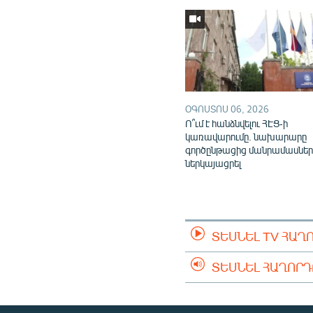
ՕԳՈՍՏՈՍ 06, 2026
Ո՞ւմ է հանձնվելու ՀԷՑ-ի
կառավարումը. նախարարը
գործընթացից մանրամասներ
ներկայացրել
ՏԵՍՆԵԼ TV ՀԱՂ
ՏԵՍՆԵԼ ՀԱՂՈՐ