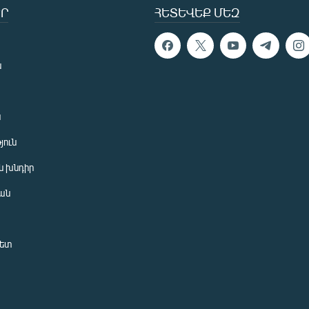
Ր
ՀԵՏԵՎԵՔ ՄԵԶ
ն
ն
յուն
 խնդիր
ան
նետ