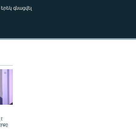
240p
երեկ գնացվել
EMBED
360p
480p
720p
1080p
480p
 է
ղոքը