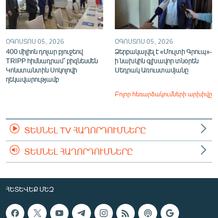
ՕԳՈՍՏՈՍ 05, 2026
ՕԳՈՍՏՈՍ 05, 2026
400 միլիոն դոլար բյուջեով
Ձերբակալվել է «Մուլտի Գրուպ»-
TRIPP հիմնադրամ՝ բիզնեսմեն
ի նախկին գլխավոր տնօրեն
Կոնստանտին Սոկոլովի
Սեդրակ Առուստամյանը
ղեկավարությամբ
Բոլոր հեռարձակումների արխիվը
ՏԵՍՆԵԼ TV ՀԱՂՈՐԴՈՒՄՆԵՐԸ
ՏԵՍՆԵԼ ՀԱՂՈՐԴՈՒՄՆԵՐԸ
ՀԵՏԵՎԵՔ ՄԵԶ