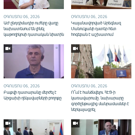
English
Русский
ՕԳՈՍՏՈՍ 06, 2026
ՕԳՈՍՏՈՍ 06, 2026
ԱԺ ընդդիմադիր ուժերը վաղը
Կալանավորված Արեգնազ
նախատեսում են լինել
Մանուկյանի դստեր հետ
ՀԵՏԵՎԵՔ ՄԵԶ
կաթողիկոսի դատական նիստին
հոգեբան է աշխատում
«Ազատության» բոլոր կայքերը
ՕԳՈՍՏՈՍ 06, 2026
ՕԳՈՍՏՈՍ 06, 2026
Բաքվի դատարանը մերժել է
Ո՞ւմ է հանձնվելու ՀԷՑ-ի
Արցախի ղեկավարների բողոքը
կառավարումը. նախարարը
գործընթացից մանրամասներ է
ներկայացրել