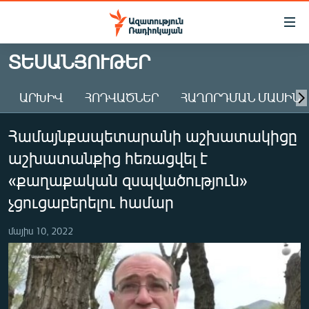
Մատչելիության
հղումներ
Անցնել
ՏԵՍԱՆՅՈՒԹԵՐ
հիմնական
ԱԶԱՏՈՒԹՅՈՒՆ TV
բովանդակությանը
ԱՐԽԻՎ
ՀՈԴՎԱԾՆԵՐ
ՀԱՂՈՐԴՄԱՆ ՄԱՍԻՆ
ՀԱՅԱՍՏԱՆ
Անցնել
հիմնական
ՔԱՂԱՔԱԿԱՆ
Համայնքապետարանի աշխատակիցը
մենյուին
ԸՆՏՐՈՒԹՅՈՒՆՆԵՐ 2026
Որոնում
աշխատանքից հեռացվել է
ԻՐԱՎՈՒՆՔ
«քաղաքական զսպվածություն»
ՀԱՍԱՐԱԿՈՒԹՅՈՒՆ
չցուցաբերելու համար
ՏՆՏԵՍՈՒԹՅՈՒՆ
մայիս 10, 2022
ՂԱՐԱԲԱՂ
ՊԱՏԵՐԱԶՄԻ 6 ՇԱԲԱԹՆԵՐԸ
ՏԱՐԱԾԱՇՐՋԱՆ