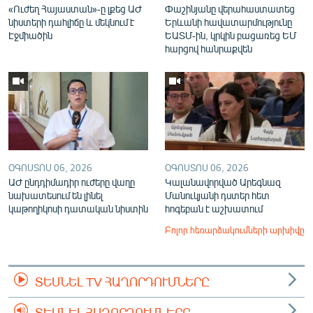
«Ուժեղ Հայաստան»-ը լքեց ԱԺ
Փաշինյանը վերահաստատեց
նիստերի դահլիճը և մեկնում է
Երևանի հավատարմությունը
Էջմիածին
ԵԱՏՄ-ին, կրկին բացառեց ԵՄ
հարցով հանրաքվեն
ՕԳՈՍՏՈՍ 06, 2026
ՕԳՈՍՏՈՍ 06, 2026
ԱԺ ընդդիմադիր ուժերը վաղը
Կալանավորված Արեգնազ
նախատեսում են լինել
Մանուկյանի դստեր հետ
կաթողիկոսի դատական նիստին
հոգեբան է աշխատում
Բոլոր հեռարձակումների արխիվը
ՏԵՍՆԵԼ TV ՀԱՂՈՐԴՈՒՄՆԵՐԸ
ՏԵՍՆԵԼ ՀԱՂՈՐԴՈՒՄՆԵՐԸ