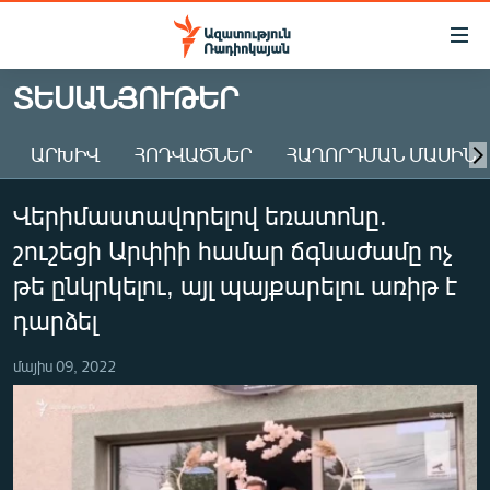
Մատչելիության
հղումներ
Անցնել
ՏԵՍԱՆՅՈՒԹԵՐ
հիմնական
ԱԶԱՏՈՒԹՅՈՒՆ TV
բովանդակությանը
ԱՐԽԻՎ
ՀՈԴՎԱԾՆԵՐ
ՀԱՂՈՐԴՄԱՆ ՄԱՍԻՆ
ՀԱՅԱՍՏԱՆ
Անցնել
հիմնական
ՔԱՂԱՔԱԿԱՆ
Վերիմաստավորելով եռատոնը.
մենյուին
ԸՆՏՐՈՒԹՅՈՒՆՆԵՐ 2026
Որոնում
շուշեցի Արփիի համար ճգնաժամը ոչ
ԻՐԱՎՈՒՆՔ
թե ընկրկելու, այլ պայքարելու առիթ է
ՀԱՍԱՐԱԿՈՒԹՅՈՒՆ
դարձել
ՏՆՏԵՍՈՒԹՅՈՒՆ
մայիս 09, 2022
ՂԱՐԱԲԱՂ
ՊԱՏԵՐԱԶՄԻ 6 ՇԱԲԱԹՆԵՐԸ
ՏԱՐԱԾԱՇՐՋԱՆ