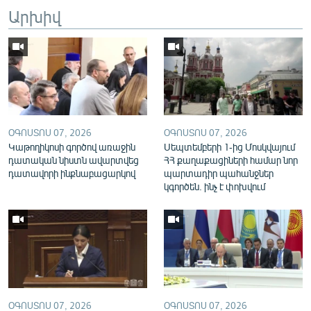
Արխիվ
English
Русский
ՀԵՏԵՎԵՔ ՄԵԶ
ՕԳՈՍՏՈՍ 07, 2026
ՕԳՈՍՏՈՍ 07, 2026
Կաթողիկոսի գործով առաջին
Սեպտեմբերի 1-ից Մոսկվայում
դատական նիստն ավարտվեց
ՀՀ քաղաքացիների համար նոր
«Ազատության» բոլոր կայքերը
դատավորի ինքնաբացարկով
պարտադիր պահանջներ
կգործեն. ինչ է փոխվում
ՕԳՈՍՏՈՍ 07, 2026
ՕԳՈՍՏՈՍ 07, 2026