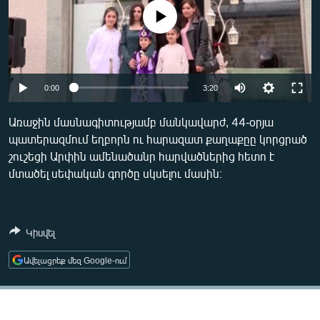
ՄԻՋԱԶԳԱՅԻՆ
No media source currently available
ՄՇԱԿՈՒՅԹ
ՍՊՈՐՏ
Auto
ՄԵԿՆԱԲԱՆՈՒԹՅՈՒՆ
0:00
3:20
240p
ՏՏ ԵՒ ԻՆՏԵՐՆԵՏ
Առաջին մասնագիտությամբ մանկավարժ, 44-օրյա
պատերազմում եղբորն ու հարազատ քաղաքըը կորցրած
360p
ԿՈՐՈՆԱՎԻՐՈՒՍ
շուշեցի Արփին ամենածանր հարվածներից հետո է
480p
ԱՐԽԻՎ
Auto
240p
360p
480p
մտածել սեփական գործը սկսելու մասին։
720p
ՏԵՍԱՆՅՈՒԹԵՐ
720p
1080p
1080p
ԲԱՆԱՎԵՃ
Կիսվել
ՁԳՏԵԼՈՎ ԼԱՎԱԳՈՒՅՆԻՆ
Ավելացրեք մեզ Google-ում
ՓՈԴՔԱՍԹ
Հայերեն