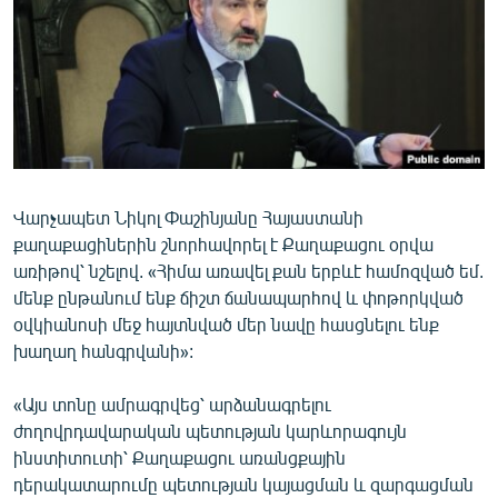
ՄԻՋԱԶԳԱՅԻՆ
ՄՇԱԿՈՒՅԹ
ՍՊՈՐՏ
ՄԵԿՆԱԲԱՆՈՒԹՅՈՒՆ
ՏՏ ԵՒ ԻՆՏԵՐՆԵՏ
Վարչապետ Նիկոլ Փաշինյանը Հայաստանի
ԿՈՐՈՆԱՎԻՐՈՒՍ
քաղաքացիներին շնորհավորել է Քաղաքացու օրվա
ԱՐԽԻՎ
առիթով՝ նշելով. «Հիմա առավել քան երբևէ համոզված եմ.
մենք ընթանում ենք ճիշտ ճանապարհով և փոթորկված
ՏԵՍԱՆՅՈՒԹԵՐ
օվկիանոսի մեջ հայտնված մեր նավը հասցնելու ենք
ԲԱՆԱՎԵՃ
խաղաղ հանգրվանի»:
ՁԳՏԵԼՈՎ ԼԱՎԱԳՈՒՅՆԻՆ
«Այս տոնը ամրագրվեց՝ արձանագրելու
ՓՈԴՔԱՍԹ
ժողովրդավարական պետության կարևորագույն
ինստիտուտի՝ Քաղաքացու առանցքային
Հայերեն
դերակատարումը պետության կայացման և զարգացման