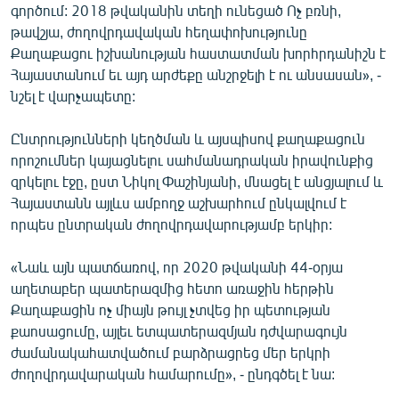
գործում: 2018 թվականին տեղի ունեցած Ոչ բռնի,
English
թավշյա, ժողովրդավական հեղափոխությունը
Русский
Քաղաքացու իշխանության հաստատման խորհրդանիշն է
Հայաստանում եւ այդ արժեքը անշրջելի է ու անսասան», -
նշել է վարչապետը:
ՀԵՏԵՎԵՔ ՄԵԶ
Ընտրությունների կեղծման և այսպիսով քաղաքացուն
որոշումներ կայացնելու սահմանադրական իրավունքից
զրկելու էջը, ըստ Նիկոլ Փաշինյանի, մնացել է անցյալում և
Հայաստանն այլևս ամբողջ աշխարհում ընկալվում է
«Ազատության» բոլոր կայքերը
որպես ընտրական ժողովրդավարությամբ երկիր:
«Նաև այն պատճառով, որ 2020 թվականի 44-օրյա
աղետաբեր պատերազմից հետո առաջին հերթին
Քաղաքացին ոչ միայն թույլ չտվեց իր պետության
քաոսացումը, այլեւ ետպատերազմյան դժվարագույն
ժամանակահատվածում բարձրացրեց մեր երկրի
ժողովրդավարական համարումը», - ընդգծել է նա: