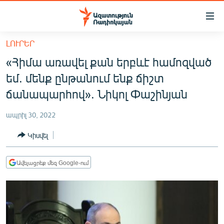
Մատչելիության
հղումներ
Անցնել
ԼՈՒՐԵՐ
հիմնական
ԱԶԱՏՈՒԹՅՈՒՆ TV
«Հիմա առավել քան երբևէ համոզված
բովանդակությանը
ՀԱՅԱՍՏԱՆ
Անցնել
եմ. մենք ընթանում ենք ճիշտ
հիմնական
ՔԱՂԱՔԱԿԱՆ
ճանապարհով». Նիկոլ Փաշինյան
մենյուին
ԸՆՏՐՈՒԹՅՈՒՆՆԵՐ 2026
Որոնում
ապրիլ 30, 2022
ԻՐԱՎՈՒՆՔ
Կիսվել
ՀԱՍԱՐԱԿՈՒԹՅՈՒՆ
ՏՆՏԵՍՈՒԹՅՈՒՆ
Ավելացրեք մեզ Google-ում
ՂԱՐԱԲԱՂ
ՊԱՏԵՐԱԶՄԻ 6 ՇԱԲԱԹՆԵՐԸ
ՏԱՐԱԾԱՇՐՋԱՆ