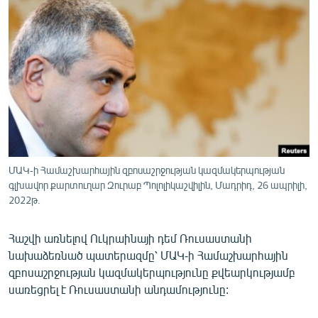
ՄԻՋԱԶԳԱՅԻՆ
ՄՇԱԿՈՒՅԹ
ՍՊՈՐՏ
ՄԵԿՆԱԲԱՆՈՒԹՅՈՒՆ
ՏՏ ԵՒ ԻՆՏԵՐՆԵՏ
ԿՈՐՈՆԱՎԻՐՈՒՍ
ԱՐԽԻՎ
ՄԱԿ-ի Համաշխարհային զբոսաշրջության կազմակերպության
գլխավոր քարտուղար Զուրաբ Պոլոլիկաշվիլին, Մադրիդ, 26 ապրիլի,
ՏԵՍԱՆՅՈՒԹԵՐ
2022թ.
ԲԱՆԱՎԵՃ
Հաշվի առնելով Ուկրաինայի դեմ Ռուսաստանի
ՁԳՏԵԼՈՎ ԼԱՎԱԳՈՒՅՆԻՆ
նախաձեռնած պատերազմը՝ ՄԱԿ-ի Համաշխարհային
ՓՈԴՔԱՍԹ
զբոսաշրջության կազմակերպությունը քվեարկությամբ
սառեցրել է Ռուսաստանի անդամությունը:
Հայերեն