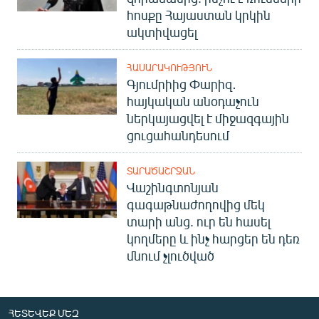
հոսքը Հայաստան կրկին
ակտիվացել
ՀԱՍԱՐԱԿՈՒԹՅՈՒՆ
Գյումրիից Փարիզ․
հայկական անօդաչուն
ներկայացվել է միջազգային
ցուցահանդեսում
ՏԱՐԱԾԱՇՐՋԱՆ
Վաշինգտոնյան
գագաթնաժողովից մեկ
տարի անց. ուր են հասել
կողմերը և ինչ հարցեր են դեռ
մնում չլուծված
ՀԵՏԵՎԵՔ ՄԵԶ