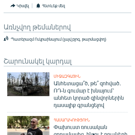
Կիսվել
Հետևեք մեզ
Առնչվող թեմաներով
Պատերազմ Ուկրաինայում (լայվ բլոգ, թարմացվող)
Շարունակել կարդալ
ՄԻՋԱԶԳԱՅԻՆ
Անհետացա՞ծ, թե՞ զոհված․
ՌԴ-ն գումար է խնայում՝
անհետ կորած զինվորներին
դասալիք գրանցելով
ՀԱՍԱՐԱԿՈՒԹՅՈՒՆ
Փախուստ ռուսական
զորամասից. ինչու է ռուսների