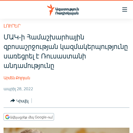
Մատչելիության
հղումներ
Անցնել
ԼՈՒՐԵՐ
հիմնական
ԱԶԱՏՈՒԹՅՈՒՆ TV
ՄԱԿ-ի Համաշխարհային
բովանդակությանը
ՀԱՅԱՍՏԱՆ
Անցնել
զբոսաշրջության կազմակերպությունը
հիմնական
ՔԱՂԱՔԱԿԱՆ
սառեցրել է Ռուսաստանի
մենյուին
ԸՆՏՐՈՒԹՅՈՒՆՆԵՐ 2026
անդամությունը
Որոնում
ԻՐԱՎՈՒՆՔ
Արմեն Քոլոյան
ՀԱՍԱՐԱԿՈՒԹՅՈՒՆ
ապրիլ 28, 2022
ՏՆՏԵՍՈՒԹՅՈՒՆ
Կիսվել
ՂԱՐԱԲԱՂ
ՊԱՏԵՐԱԶՄԻ 6 ՇԱԲԱԹՆԵՐԸ
Ավելացրեք մեզ Google-ում
ՏԱՐԱԾԱՇՐՋԱՆ