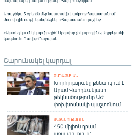
հայտարարել խաղաղությանը. Հայկ Կոնջորյան
Առաջիկա 5 օրերին մեր նպատակն է ամբողջ Հայաստանում
ժողովրդին ոտքի կանգնեցնել. «Հայաստան» դաշինք
«Այստեղ կա մեկ կարմիր գիծ՝ Արցախը չի կարող լինել Ադրբեջանի
կազմում». Դավիթ Բաբայան
Շարունակել կարդալ
ՔԱՂԱՔԱԿԱՆ
Խորհրդարանը քննարկում է
Արամ Վարդևանյանի
թեկնածությունը ԱԺ
փոխխոսնակի պաշտոնում
ՏՆՏԵՍՈՒԹՅՈՒՆ
450 միլիոն դրամ
աջակցություն՝