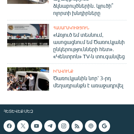
ձկնաբույծներին. կլուծի՞
ոլորտի խնդիրները
ՀԱՍԱՐԱԿՈՒԹՅՈՒՆ
«Առյուծ եմ տեսնում,
ասոցացնում եմ Ծառուկյանի
ընկերությունների հետ».
«Կենտրոն» TV-ն տուգանվեց
ԻՐԱՎՈՒՆՔ
Ծառուկյանին նոր՝ 3-րդ
մեղադրանքն է առաջադրվել
ՀԵՏԵՎԵՔ ՄԵԶ