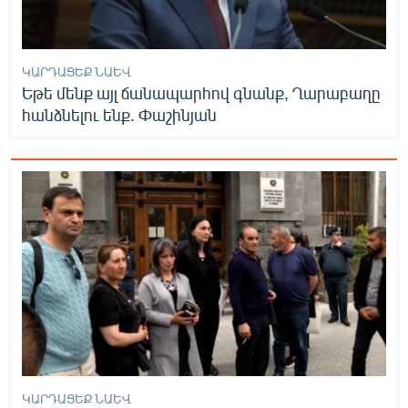
ԿԱՐԴԱՑԵՔ ՆԱԵՎ
Եթե մենք այլ ճանապարհով գնանք, Ղարաբաղը
հանձնելու ենք. Փաշինյան
ԿԱՐԴԱՑԵՔ ՆԱԵՎ