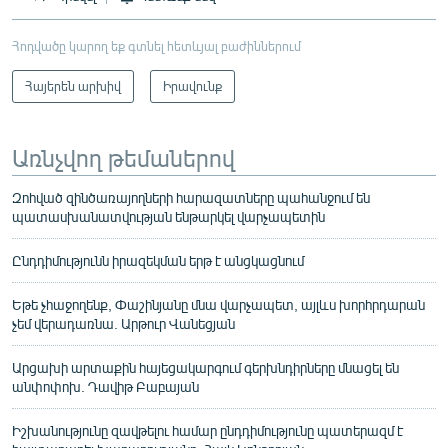
Հոդվածը կարող եք գտնել հետևյալ բաժիններում
Հայերեն արխիվ
Իրավունք
Առնչվող թեմաներով
Զոհված զինծառայողների հարազատները պահանջում են
պատասխանատվության ենթարկել վարչապետին
Ընդդիմությունն իրազեկման երթ է անցկացնում
Եթե չհաջողենք, Փաշինյանը մնա վարչապետ, այլևս խորհրդարան
չեմ վերադառնա. Արթուր Վանեցյան
Արցախի արտաքին հայեցակարգում գերխնդիրները մնացել են
անփոփոխ. Դավիթ Բաբայան
Իշխանությունը զավթելու համար ընդդիմությունը պատերազմ է