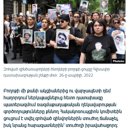
ՄԻՋԱԶԳԱՅԻՆ
ՄՇԱԿՈՒՅԹ
ՍՊՈՐՏ
ՄԵԿՆԱԲԱՆՈՒԹՅՈՒՆ
ՏՏ ԵՒ ԻՆՏԵՐՆԵՏ
ԿՈՐՈՆԱՎԻՐՈՒՍ
ԱՐԽԻՎ
Զոհված զինծառայողների ծնողների բողոքի ցույցը Գլխավոր
դատախազության շենքի մոտ։ 26-ը ապրիլի, 2022
ՏԵՍԱՆՅՈՒԹԵՐ
ԲԱՆԱՎԵՃ
Բողոքի մի քանի ակցիաներից ու վարչապետի դեմ
հաղորդում ներկայացնելուց հետո դատախազը
ՁԳՏԵԼՈՎ ԼԱՎԱԳՈՒՅՆԻՆ
պատերազմում ռազմաքաղաքական ղեկավարության
ՓՈԴՔԱՍԹ
գործողությունները քննող Հակակոռուպցիոն կոմիտեին
ցուցում է տվել զոհված զինվորներին տուժող ճանաչել,
Հայերեն
իսկ նրանց հարազատներին՝ տուժողի իրավահաջորդ։