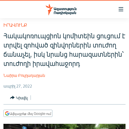
Մատչելիության
հղումներ
Անցնել
ԻՐԱՎՈՒՆՔ
հիմնական
ԱԶԱՏՈՒԹՅՈՒՆ TV
Հակակոռուպցիոն կոմիտեին ցուցում է
բովանդակությանը
ՀԱՅԱՍՏԱՆ
Անցնել
տրվել զոհված զինվորներին տուժող
հիմնական
ՔԱՂԱՔԱԿԱՆ
ճանաչել, իսկ նրանց հարազատներին՝
մենյուին
ԸՆՏՐՈՒԹՅՈՒՆՆԵՐ 2026
տուժողի իրավահաջորդ
Որոնում
ԻՐԱՎՈՒՆՔ
Նաիրա Բուլղադարյան
ՀԱՍԱՐԱԿՈՒԹՅՈՒՆ
ապրիլ 27, 2022
ՏՆՏԵՍՈՒԹՅՈՒՆ
Կիսվել
ՂԱՐԱԲԱՂ
ՊԱՏԵՐԱԶՄԻ 6 ՇԱԲԱԹՆԵՐԸ
Ավելացրեք մեզ Google-ում
ՏԱՐԱԾԱՇՐՋԱՆ