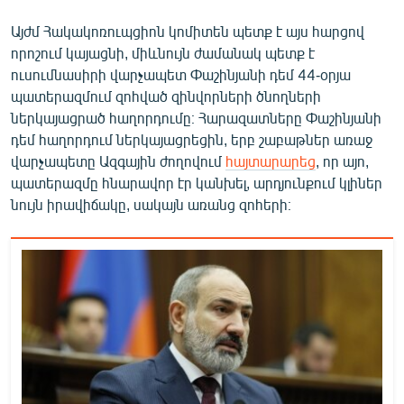
English
Այժմ Հակակոռուպցիոն կոմիտեն պետք է այս հարցով
Русский
որոշում կայացնի, միևնույն ժամանակ պետք է
ուսումնասիրի վարչապետ Փաշինյանի դեմ 44-օրյա
պատերազմում զոհված զինվորների ծնողների
ՀԵՏԵՎԵՔ ՄԵԶ
ներկայացրած հաղորդումը։ Հարազատները Փաշինյանի
դեմ հաղորդում ներկայացրեցին, երբ շաբաթներ առաջ
վարչապետը Ազգային ժողովում
հայտարարեց
, որ այո,
պատերազմը հնարավոր էր կանխել, արդյունքում կլիներ
նույն իրավիճակը, սակայն առանց զոհերի։
«Ազատության» բոլոր կայքերը