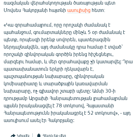
ռազմական վերահսկողության ծառայության պետ
Մովսես Հակոբյանի հայտնի
ասուլիսից
հետո։
«Կա զորահամալրում, որը որոշակի ժամանակ է
պահանջում, գումարտակները մինչև 5 օր ժամանակ է
պետք, որպեսզի իրենք սովորեն, պատերազմին
ներդաշնակվեն, այդ ժամանակը դրա համար է տված`
որոշակի զինվորական գործին իրենց հիշեցնելու,
մարզելու համար, և մեր զորահավաքը չի կատարվել: Դրա
պատասխանատուն երկրի ղեկավարն է,
պաշտպանության նախարարը, զինվորական
կոմիսարիատը և տարածքային կառավարման
նախարարը, ոչ գլխավոր շտաբի պետը: Ամսի 30-ի
դրությամբ Արցախի Հանրապետության լրահամալրման
պլանն իրականացվել է 78 տոկոսով, Հայաստանի
Հանրապետությունն իրականացրել է 52 տոկոսով», - այդ
ասուլիսում ասել էր Հակոբյանը:
Կիսվել
Հետևեք մեզ