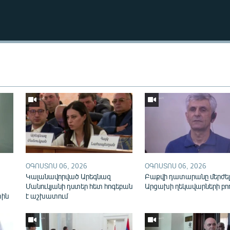
Auto
240p
360p
720p
1080p
ՕԳՈՍՏՈՍ 06, 2026
ՕԳՈՍՏՈՍ 06, 2026
Կալանավորված Արեգնազ
Բաքվի դատարանը մերժել
Մանուկյանի դստեր հետ հոգեբան
Արցախի ղեկավարների բո
տին
է աշխատում