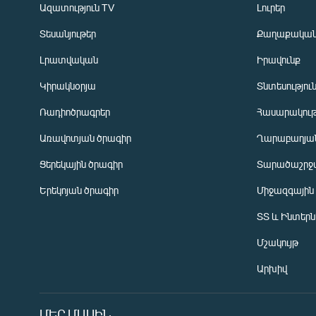
Ազատություն TV
Լուրեր
Տեսանյութեր
Քաղաքակա
Լրատվական
Իրավունք
Կիրակնօրյա
Տնտեսությու
Ռադիոծրագրեր
Հասարակութ
Առավոտյան ծրագիր
Ղարաբաղյան
Ցերեկային ծրագիր
Տարածաշրջ
Հայերեն
Երեկոյան ծրագիր
Միջազգային
English
ՏՏ և Ինտեր
Русский
Մշակույթ
ՀԵՏԵՎԵՔ ՄԵԶ
Արխիվ
ՄԵՐ ՄԱՍԻՆ