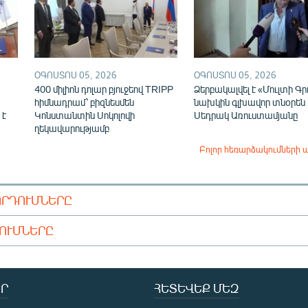
ՕԳՈՍՏՈՍ 05, 2026
ՕԳՈՍՏՈՍ 05, 2026
400 միլիոն դոլար բյուջեով TRIPP
Ձերբակալվել է «Մուլտի Գր
հիմնադրամ՝ բիզնեսմեն
նախկին գլխավոր տնօրեն
 է
Կոնստանտին Սոկոլովի
Սեդրակ Առուստամյանը
ղեկավարությամբ
Բոլոր հեռարձակումների 
ՈՐԴՈՒՄՆԵՐԸ
ԴՈՒՄՆԵՐԸ
Ր
ՀԵՏԵՎԵՔ ՄԵԶ