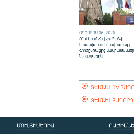
ՕԳՈՍՏՈՍ 06, 2026
Ո՞ւմ է հանձնվելու ՀԷՑ-ի
կառավարումը. նախարարը
գործընթացից մանրամասներ
ներկայացրել
ՏԵՍՆԵԼ TV ՀԱՂ
ՏԵՍՆԵԼ ՀԱՂՈՐ
ՄՈՒԼՏԻՄԵԴԻԱ
ԲԱԺԻՆՆԵ