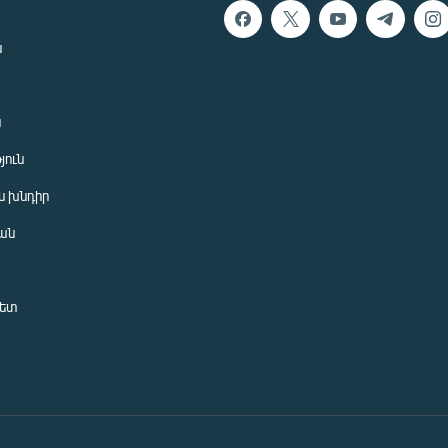
ն
ն
յուն
 խնդիր
ան
նետ