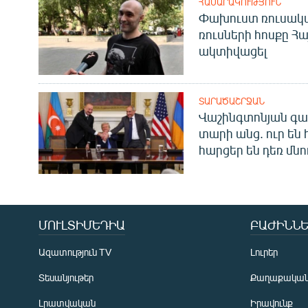
ՀԱՍԱՐԱԿՈՒԹՅՈՒՆ
Փախուստ ռուսական
ռուսների հոսքը Հ
ակտիվացել
ՏԱՐԱԾԱՇՐՋԱՆ
Վաշինգտոնյան գա
տարի անց. ուր են 
հարցեր են դեռ մնո
ՄՈՒԼՏԻՄԵԴԻԱ
ԲԱԺԻՆՆԵ
Ազատություն TV
Լուրեր
Տեսանյութեր
Քաղաքակա
Լրատվական
Իրավունք