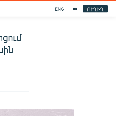
ՈՒՂԻՂ
ENG
ոցում
սին