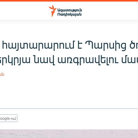
 հայտարարում է Պարսից ծ
րկրյա նավ առգրավելու մա
ան
oogle-ում