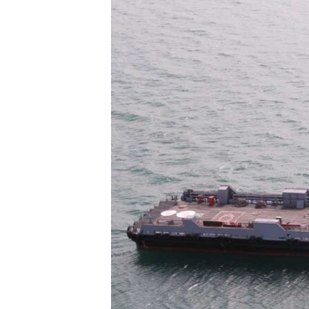
ՄԻՋԱԶԳԱՅԻՆ
ՄՇԱԿՈՒՅԹ
ՍՊՈՐՏ
ՄԵԿՆԱԲԱՆՈՒԹՅՈՒՆ
ՏՏ ԵՒ ԻՆՏԵՐՆԵՏ
ԿՈՐՈՆԱՎԻՐՈՒՍ
ԱՐԽԻՎ
ՏԵՍԱՆՅՈՒԹԵՐ
ԲԱՆԱՎԵՃ
ՁԳՏԵԼՈՎ ԼԱՎԱԳՈՒՅՆԻՆ
ՓՈԴՔԱՍԹ