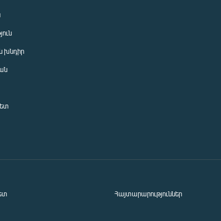
ն
յուն
 խնդիր
ան
նետ
ետ
Հայտարարություններ