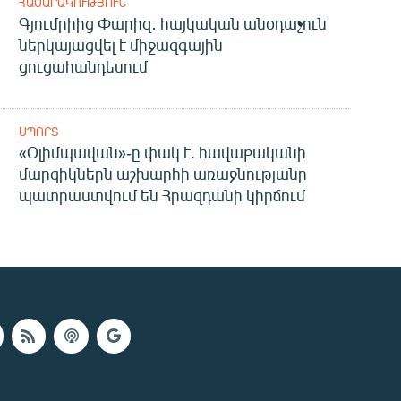
ՀԱՍԱՐԱԿՈՒԹՅՈՒՆ
Գյումրիից Փարիզ․ հայկական անօդաչուն
ներկայացվել է միջազգային
ցուցահանդեսում
ՍՊՈՐՏ
«Օլիմպավան»-ը փակ է. հավաքականի
մարզիկներն աշխարհի առաջնությանը
պատրաստվում են Հրազդանի կիրճում