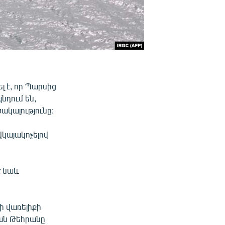
 է, որ Պարսից
նդում են,
ակալությունը:
վկայակոչելով
է նաև
ի վառելիքի
ան Թեհրանը