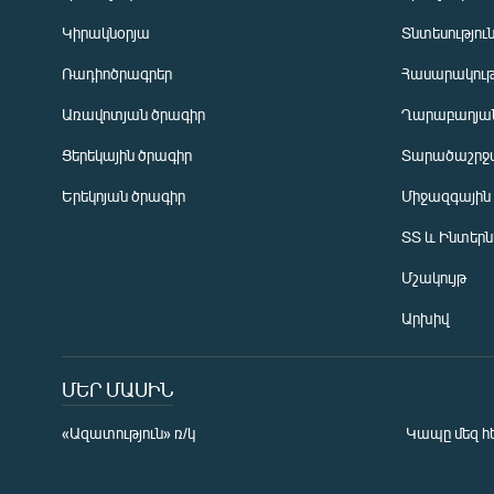
Կիրակնօրյա
Տնտեսությու
Ռադիոծրագրեր
Հասարակութ
Առավոտյան ծրագիր
Ղարաբաղյան
Ցերեկային ծրագիր
Տարածաշրջ
Հայերեն
Երեկոյան ծրագիր
Միջազգային
English
ՏՏ և Ինտեր
Русский
Մշակույթ
ՀԵՏԵՎԵՔ ՄԵԶ
Արխիվ
ՄԵՐ ՄԱՍԻՆ
«Ազատություն» ռ/կ
Կապը մեզ հ
«Ազատության» բոլոր կայքերը