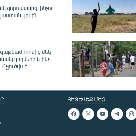
 զորամասից. ինչու է
այաստան կրկին
գաթնաժողովից մեկ
հասել կողմերը և ինչ
ւմ չլուծված
Ր
ՀԵՏԵՎԵՔ ՄԵԶ
ն