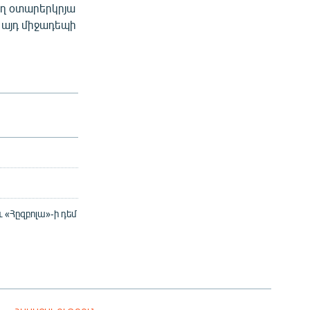
ող օտարերկրյա
 այդ միջադեպի
 «Հըզբոլա»-ի դեմ