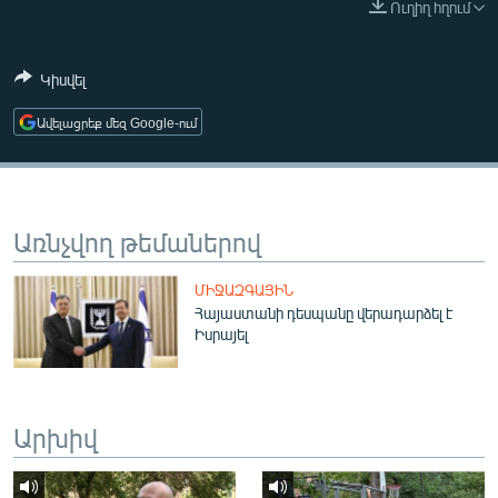
Ուղիղ հղում
ՄԻՋԱԶԳԱՅԻՆ
ՄՇԱԿՈՒՅԹ
Կիսվել
ՍՊՈՐՏ
Ավելացրեք մեզ Google-ում
ՄԵԿՆԱԲԱՆՈՒԹՅՈՒՆ
ՏՏ ԵՒ ԻՆՏԵՐՆԵՏ
ԿՈՐՈՆԱՎԻՐՈՒՍ
Առնչվող թեմաներով
ԱՐԽԻՎ
ՄԻՋԱԶԳԱՅԻՆ
ՏԵՍԱՆՅՈՒԹԵՐ
Հայաստանի դեսպանը վերադարձել է
Իսրայել
ԲԱՆԱՎԵՃ
ՁԳՏԵԼՈՎ ԼԱՎԱԳՈՒՅՆԻՆ
ՓՈԴՔԱՍԹ
Արխիվ
Հայերեն