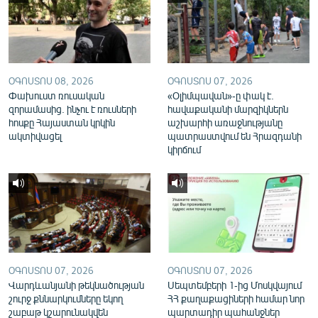
English
Русский
ՀԵՏԵՎԵՔ ՄԵԶ
ՕԳՈՍՏՈՍ 08, 2026
ՕԳՈՍՏՈՍ 07, 2026
Փախուստ ռուսական
«Օլիմպավան»-ը փակ է.
զորամասից. ինչու է ռուսների
հավաքականի մարզիկներն
հոսքը Հայաստան կրկին
աշխարհի առաջնությանը
ակտիվացել
պատրաստվում են Հրազդանի
կիրճում
«Ազատության» բոլոր կայքերը
ՕԳՈՍՏՈՍ 07, 2026
ՕԳՈՍՏՈՍ 07, 2026
Վարդևանյանի թեկնածության
Սեպտեմբերի 1-ից Մոսկվայում
շուրջ քննարկումները եկող
ՀՀ քաղաքացիների համար նոր
շաբաթ կշարունակվեն
պարտադիր պահանջներ