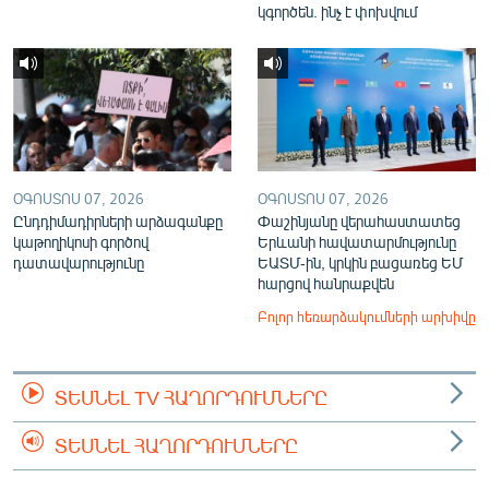
կգործեն. ինչ է փոխվում
ՕԳՈՍՏՈՍ 07, 2026
ՕԳՈՍՏՈՍ 07, 2026
Ընդդիմադիրների արձագանքը
Փաշինյանը վերահաստատեց
կաթողիկոսի գործով
Երևանի հավատարմությունը
դատավարությունը
ԵԱՏՄ-ին, կրկին բացառեց ԵՄ
հարցով հանրաքվեն
Բոլոր հեռարձակումների արխիվը
ՏԵՍՆԵԼ TV ՀԱՂՈՐԴՈՒՄՆԵՐԸ
ՏԵՍՆԵԼ ՀԱՂՈՐԴՈՒՄՆԵՐԸ