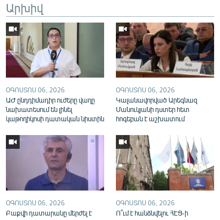
Արխիվ
English
Русский
ՀԵՏԵՎԵՔ ՄԵԶ
ՕԳՈՍՏՈՍ 06, 2026
ՕԳՈՍՏՈՍ 06, 2026
ԱԺ ընդդիմադիր ուժերը վաղը
Կալանավորված Արեգնազ
նախատեսում են լինել
Մանուկյանի դստեր հետ
կաթողիկոսի դատական նիստին
հոգեբան է աշխատում
«Ազատության» բոլոր կայքերը
ՕԳՈՍՏՈՍ 06, 2026
ՕԳՈՍՏՈՍ 06, 2026
Բաքվի դատարանը մերժել է
Ո՞ւմ է հանձնվելու ՀԷՑ-ի