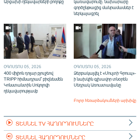
Արցախի ղեկավարների բողոքը
կառավարումը. նախարարը
գործընթացից մանրամասներ է
ներկայացրել
ՕԳՈՍՏՈՍ 05, 2026
ՕԳՈՍՏՈՍ 05, 2026
400 միլիոն դոլար բյուջեով
Ձերբակալվել է «Մուլտի Գրուպ»-
TRIPP հիմնադրամ՝ բիզնեսմեն
ի նախկին գլխավոր տնօրեն
Կոնստանտին Սոկոլովի
Սեդրակ Առուստամյանը
ղեկավարությամբ
Բոլոր հեռարձակումների արխիվը
ՏԵՍՆԵԼ TV ՀԱՂՈՐԴՈՒՄՆԵՐԸ
ՏԵՍՆԵԼ ՀԱՂՈՐԴՈՒՄՆԵՐԸ