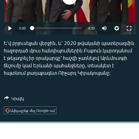
ՄԻՋԱԶԳԱՅԻՆ
ՄՇԱԿՈՒՅԹ
ՍՊՈՐՏ
Auto
0:00
4:33
ՄԵԿՆԱԲԱՆՈՒԹՅՈՒՆ
240p
Ե՛վ բրյուսելյան վերջին, և՛ 2020 թվականի պատերազմին
ՏՏ ԵՒ ԻՆՏԵՐՆԵՏ
հաջորդած մյուս հանդիպումներին Բաքուն կարողանում
360p
է թելադրել իր օրակարգը՝ հաշվի չառնելով Արևմուտքի
ԿՈՐՈՆԱՎԻՐՈՒՍ
480p
Auto
240p
360p
480p
ճնշումը կամ Երևանի պահանջները, տեսակետ է
ԱՐԽԻՎ
հայտնում քաղաքագետ Ռիչարդ Կիրակոսյանը։
720p
720p
1080p
ՏԵՍԱՆՅՈՒԹԵՐ
1080p
ԲԱՆԱՎԵՃ
Կիսվել
ՁԳՏԵԼՈՎ ԼԱՎԱԳՈՒՅՆԻՆ
Ավելացրեք մեզ Google-ում
ՓՈԴՔԱՍԹ
Հայերեն