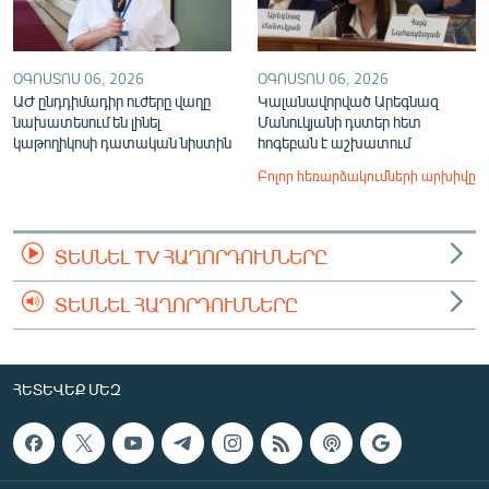
ՕԳՈՍՏՈՍ 06, 2026
ՕԳՈՍՏՈՍ 06, 2026
ԱԺ ընդդիմադիր ուժերը վաղը
Կալանավորված Արեգնազ
նախատեսում են լինել
Մանուկյանի դստեր հետ
կաթողիկոսի դատական նիստին
հոգեբան է աշխատում
Բոլոր հեռարձակումների արխիվը
ՏԵՍՆԵԼ TV ՀԱՂՈՐԴՈՒՄՆԵՐԸ
ՏԵՍՆԵԼ ՀԱՂՈՐԴՈՒՄՆԵՐԸ
ՀԵՏԵՎԵՔ ՄԵԶ