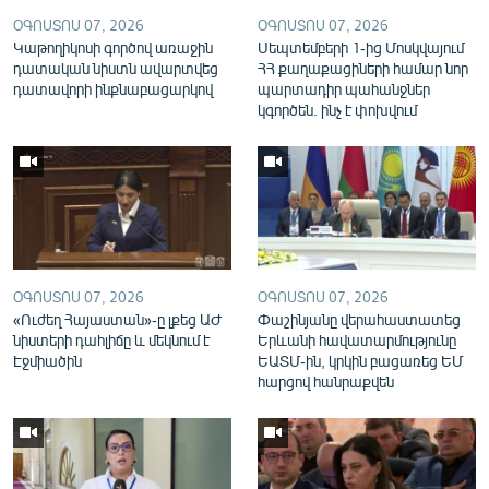
English
ՕԳՈՍՏՈՍ 07, 2026
ՕԳՈՍՏՈՍ 07, 2026
Կաթողիկոսի գործով առաջին
Սեպտեմբերի 1-ից Մոսկվայում
Русский
դատական նիստն ավարտվեց
ՀՀ քաղաքացիների համար նոր
դատավորի ինքնաբացարկով
պարտադիր պահանջներ
կգործեն. ինչ է փոխվում
ՀԵՏԵՎԵՔ ՄԵԶ
«Ազատության» բոլոր կայքերը
ՕԳՈՍՏՈՍ 07, 2026
ՕԳՈՍՏՈՍ 07, 2026
«Ուժեղ Հայաստան»-ը լքեց ԱԺ
Փաշինյանը վերահաստատեց
նիստերի դահլիճը և մեկնում է
Երևանի հավատարմությունը
Էջմիածին
ԵԱՏՄ-ին, կրկին բացառեց ԵՄ
հարցով հանրաքվեն