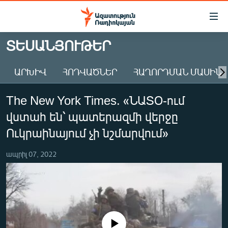
Մատչելիության
հղումներ
Անցնել
ՏԵՍԱՆՅՈՒԹԵՐ
հիմնական
ԱԶԱՏՈՒԹՅՈՒՆ TV
բովանդակությանը
ԱՐԽԻՎ
ՀՈԴՎԱԾՆԵՐ
ՀԱՂՈՐԴՄԱՆ ՄԱՍԻՆ
ՀԱՅԱՍՏԱՆ
Անցնել
հիմնական
ՔԱՂԱՔԱԿԱՆ
The New York Times. «ՆԱՏՕ-ում
մենյուին
ԸՆՏՐՈՒԹՅՈՒՆՆԵՐ 2026
Որոնում
վստահ են՝ պատերազմի վերջը
ԻՐԱՎՈՒՆՔ
Ուկրաինայում չի նշմարվում»
ՀԱՍԱՐԱԿՈՒԹՅՈՒՆ
ապրիլ 07, 2022
ՏՆՏԵՍՈՒԹՅՈՒՆ
ՂԱՐԱԲԱՂ
ՊԱՏԵՐԱԶՄԻ 6 ՇԱԲԱԹՆԵՐԸ
ՏԱՐԱԾԱՇՐՋԱՆ
No media source currently available