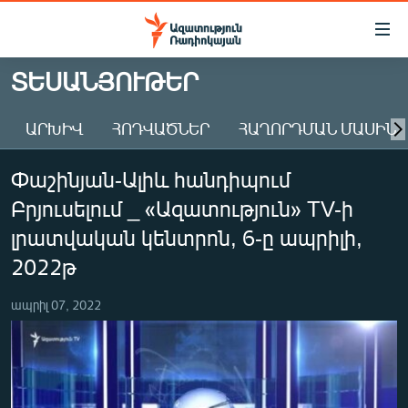
Մատչելիության
հղումներ
Անցնել
ՏԵՍԱՆՅՈՒԹԵՐ
հիմնական
ԱԶԱՏՈՒԹՅՈՒՆ TV
բովանդակությանը
ԱՐԽԻՎ
ՀՈԴՎԱԾՆԵՐ
ՀԱՂՈՐԴՄԱՆ ՄԱՍԻՆ
ՀԱՅԱՍՏԱՆ
Անցնել
հիմնական
ՔԱՂԱՔԱԿԱՆ
Փաշինյան-Ալիև հանդիպում
մենյուին
ԸՆՏՐՈՒԹՅՈՒՆՆԵՐ 2026
Որոնում
Բրյուսելում _ «Ազատություն» TV-ի
ԻՐԱՎՈՒՆՔ
լրատվական կենտրոն, 6-ը ապրիլի,
ՀԱՍԱՐԱԿՈՒԹՅՈՒՆ
2022թ
ՏՆՏԵՍՈՒԹՅՈՒՆ
ապրիլ 07, 2022
ՂԱՐԱԲԱՂ
ՊԱՏԵՐԱԶՄԻ 6 ՇԱԲԱԹՆԵՐԸ
ՏԱՐԱԾԱՇՐՋԱՆ