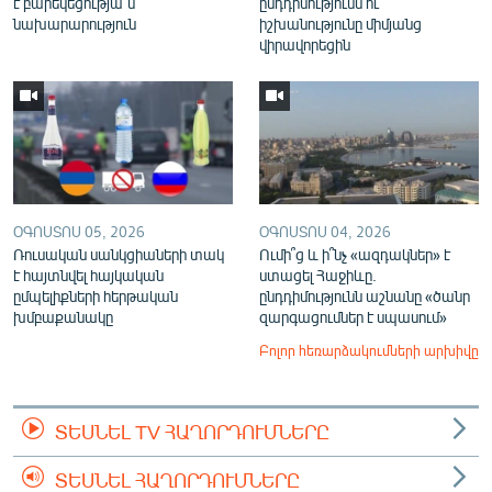
է բարեկեցությա՞ն
ընդդիմությունն ու
նախարարություն
իշխանությունը միմյանց
վիրավորեցին
ՕԳՈՍՏՈՍ 05, 2026
ՕԳՈՍՏՈՍ 04, 2026
Ռուսական սանկցիաների տակ
Ումի՞ց և ի՞նչ «ազդակներ» է
է հայտնվել հայկական
ստացել Հաջիևը.
ըմպելիքների հերթական
ընդդիմությունն աշնանը «ծանր
խմբաքանակը
զարգացումներ է սպասում»
Բոլոր հեռարձակումների արխիվը
ՏԵՍՆԵԼ TV ՀԱՂՈՐԴՈՒՄՆԵՐԸ
ՏԵՍՆԵԼ ՀԱՂՈՐԴՈՒՄՆԵՐԸ