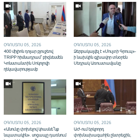
English
Русский
ՀԵՏԵՎԵՔ ՄԵԶ
ՕԳՈՍՏՈՍ 05, 2026
ՕԳՈՍՏՈՍ 05, 2026
400 միլիոն դոլար բյուջեով
Ձերբակալվել է «Մուլտի Գրուպ»-
TRIPP հիմնադրամ՝ բիզնեսմեն
ի նախկին գլխավոր տնօրեն
Կոնստանտին Սոկոլովի
Սեդրակ Առուստամյանը
ղեկավարությամբ
«Ազատության» բոլոր կայքերը
ՕԳՈՍՏՈՍ 05, 2026
ՕԳՈՍՏՈՍ 05, 2026
«Անունը փոխելով կհասնե՞նք
ԱԺ-ում երկրորդ
նպատակին». սոցապը դառնում
փոխնախագահին ընտրեցին,