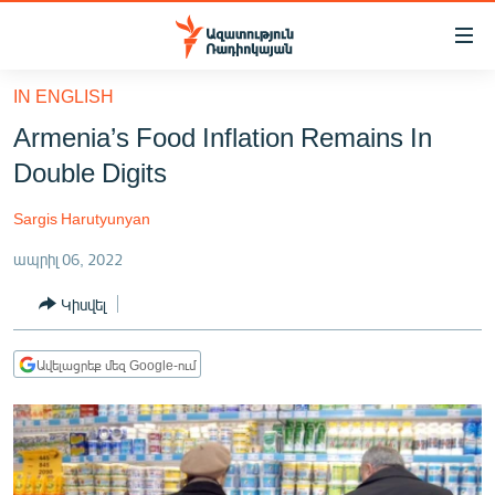
Մատչելիության
հղումներ
Անցնել
IN ENGLISH
հիմնական
ԱԶԱՏՈՒԹՅՈՒՆ TV
Armenia’s Food Inflation Remains In
բովանդակությանը
ՀԱՅԱՍՏԱՆ
Անցնել
Double Digits
հիմնական
ՔԱՂԱՔԱԿԱՆ
մենյուին
Sargis Harutyunyan
ԸՆՏՐՈՒԹՅՈՒՆՆԵՐ 2026
Որոնում
ապրիլ 06, 2022
ԻՐԱՎՈՒՆՔ
Կիսվել
ՀԱՍԱՐԱԿՈՒԹՅՈՒՆ
ՏՆՏԵՍՈՒԹՅՈՒՆ
Ավելացրեք մեզ Google-ում
ՂԱՐԱԲԱՂ
ՊԱՏԵՐԱԶՄԻ 6 ՇԱԲԱԹՆԵՐԸ
ՏԱՐԱԾԱՇՐՋԱՆ