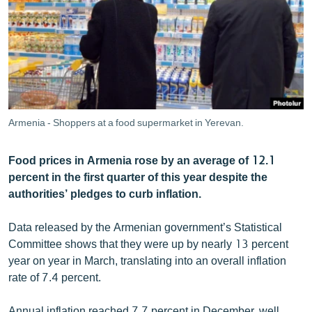
ՄԻՋԱԶԳԱՅԻՆ
ՄՇԱԿՈՒՅԹ
ՍՊՈՐՏ
ՄԵԿՆԱԲԱՆՈՒԹՅՈՒՆ
ՏՏ ԵՒ ԻՆՏԵՐՆԵՏ
Armenia - Shoppers at a food supermarket in Yerevan.
ԿՈՐՈՆԱՎԻՐՈՒՍ
Food prices in Armenia rose by an average of 12.1
ԱՐԽԻՎ
percent in the first quarter of this year despite the
ՏԵՍԱՆՅՈՒԹԵՐ
authorities’ pledges to curb inflation.
ԲԱՆԱՎԵՃ
Data released by the Armenian government’s Statistical
ՁԳՏԵԼՈՎ ԼԱՎԱԳՈՒՅՆԻՆ
Committee shows that they were up by nearly 13 percent
year on year in March, translating into an overall inflation
ՓՈԴՔԱՍԹ
rate of 7.4 percent.
Հայերեն
Annual inflation reached 7.7 percent in December, well