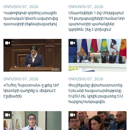
English
ՕԳՈՍՏՈՍ 07, 2026
ՕԳՈՍՏՈՍ 07, 2026
Կաթողիկոսի գործով առաջին
Սեպտեմբերի 1-ից Մոսկվայում
Русский
դատական նիստն ավարտվեց
ՀՀ քաղաքացիների համար նոր
դատավորի ինքնաբացարկով
պարտադիր պահանջներ
կգործեն. ինչ է փոխվում
ՀԵՏԵՎԵՔ ՄԵԶ
«Ազատության» բոլոր կայքերը
ՕԳՈՍՏՈՍ 07, 2026
ՕԳՈՍՏՈՍ 07, 2026
«Ուժեղ Հայաստան»-ը լքեց ԱԺ
Փաշինյանը վերահաստատեց
նիստերի դահլիճը և մեկնում է
Երևանի հավատարմությունը
Էջմիածին
ԵԱՏՄ-ին, կրկին բացառեց ԵՄ
հարցով հանրաքվեն