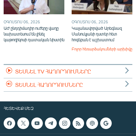
ՕԳՈՍՏՈՍ 06, 2026
ՕԳՈՍՏՈՍ 06, 2026
ԱԺ ընդդիմադիր ուժերը վաղը
Կալանավորված Արեգնազ
նախատեսում են լինել
Մանուկյանի դստեր հետ
կաթողիկոսի դատական նիստին
հոգեբան է աշխատում
Բոլոր հեռարձակումների արխիվը
ՏԵՍՆԵԼ TV ՀԱՂՈՐԴՈՒՄՆԵՐԸ
ՏԵՍՆԵԼ ՀԱՂՈՐԴՈՒՄՆԵՐԸ
ՀԵՏԵՎԵՔ ՄԵԶ