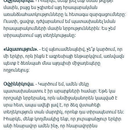
Օվչիննիկովա.
- Իհարկե, մենք լսել ենք նման թվիթի
մասին, բայց ես չգիտեմ այդ հրապարակման
առանձնահատկությունները և հետագա զարգացումները։
Ուստի, ցավոք, դժվարանում եմ պատասխանել նման
հրապարակումների մասին նրբություններին։ Ես չեմ
տիրապետում այդ տեղեկությանը:
«Ազատություն».
- Եվ այնուամենայնիվ, չե՞ք կարծում, որ
մի երկիր, որն ինքն է ագրեսիայի ենթարկվում, առնվազն
պետք է ձեռնպահ մնա այդպիսի միջադեպերը
ողջունելուց։
Օվչիննիկովա.
- Կարծում եմ, ամեն մեկը
պատասխանատու է իր արարքների համար։ Եթե կա
որոշակի նրբերանգ, որն անմիջականորեն կապված է
սրա հետ, ապա ավելի լավ է, որ ձեզ վստահելի
տեղեկություն տան մարդիկ, որոնք դա տիրապետում են:
Իհարկե, մենք կողմնակից ենք, որ յուրաքանչյուր երկիր
անի հնարավոր ամեն ինչ, որ հնարավորինս