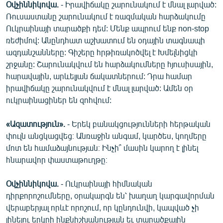
Օվչիննիկովա.
- Իրավիճակը շարունակում է մնալ լարված:
English
Ռուսաստանը շարունակում է ռազմական հարձակումը
Русский
Ուկրաինայի տարածքի դեմ: Մենք ապրում ենք non-stop
ռեժիմով: Անընդհատ աշխատում են օդային տագնապի
ազդանշանները: Գիշերը հրթիռակոծվել է Խմելնիցկի
ՀԵՏԵՎԵՔ ՄԵԶ
շրջանը: Շարունակվում են հարձակումները հյուսիսային,
հարավային, արևելյան ճակատներում: Դրա համար
իրավիճակը շարունակվում է մնալ լարված: Ամեն օր
ուկրաինացիներ են զոհվում:
«Ազատության» բոլոր կայքերը
«Ազատություն».
- Երեկ բանակցությունների հերթական
փուլն անցկացվեց։ Անռաջին անգամ, կարծես, կողմերը
մոտ են համաձայնության։ Ինչի՞ մասին կարող է լինել
հնարավոր փաստաթուղթը։
Օվչիննիկովա.
- Ուկրաինայի հիմնական
դիրքորոշումները, օրակարգն են՝ խաղաղ կարգավորման
վերաբերյալ որևէ որոշում, որ կընդունվի, կապված չի
լինելու երկրի ինքնիշխանության եւ տարածքային