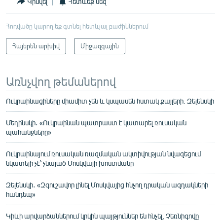
Կիսվել
Հետևեք մեզ
Հոդվածը կարող եք գտնել հետևյալ բաժիններում
Հայերեն արխիվ
Միջազգային
Առնչվող թեմաներով
Ուկրաինացիները միամիտ չեն և կսպասեն հստակ քայլերի. Զելենսկի
Մեդինսկի․ «Ուկրաինան պատրաստ է կատարել ռուսական
պահանջները»
Ուկրաինայում ռուսական ռազմական ակտիվության նվազեցում
նկատելի չէ՝ չնայած Մոսկվայի խոստմանը
Զելենսկի․ «Զգուշավոր լինել Մոսկվայից հնչող դրական ազդակների
հանդեպ»
Կիևի արվարձաններում կրկին պայթյուններ են հնչել, Չեռնիգովը