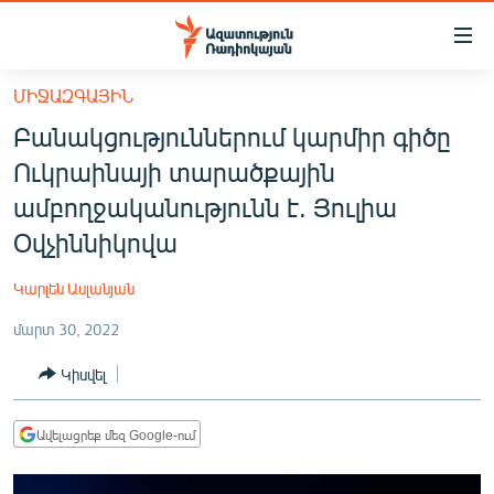
Մատչելիության
հղումներ
Անցնել
ՄԻՋԱԶԳԱՅԻՆ
հիմնական
ԱԶԱՏՈՒԹՅՈՒՆ TV
Բանակցություններում կարմիր գիծը
բովանդակությանը
ՀԱՅԱՍՏԱՆ
Անցնել
Ուկրաինայի տարածքային
հիմնական
ՔԱՂԱՔԱԿԱՆ
ամբողջականությունն է. Յուլիա
մենյուին
ԸՆՏՐՈՒԹՅՈՒՆՆԵՐ 2026
Օվչիննիկովա
Որոնում
ԻՐԱՎՈՒՆՔ
Կարլեն Ասլանյան
ՀԱՍԱՐԱԿՈՒԹՅՈՒՆ
մարտ 30, 2022
ՏՆՏԵՍՈՒԹՅՈՒՆ
Կիսվել
ՂԱՐԱԲԱՂ
ՊԱՏԵՐԱԶՄԻ 6 ՇԱԲԱԹՆԵՐԸ
Ավելացրեք մեզ Google-ում
ՏԱՐԱԾԱՇՐՋԱՆ