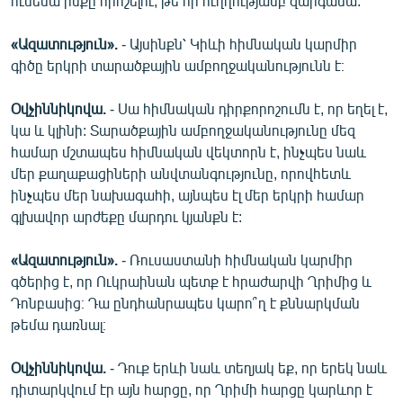
ունենա ինքը որոշելու, թե որ ուղղությամբ զարգանա:
«Ազատություն».
- Այսինքն՝ Կիևի հիմնական կարմիր
գիծը երկրի տարածքային ամբողջականությունն է։
Օվչիննիկովա.
- Սա հիմնական դիրքորոշումն է, որ եղել է,
կա և կլինի: Տարածքային ամբողջականությունը մեզ
համար մշտապես հիմնական վեկտորն է, ինչպես նաև
մեր քաղաքացիների անվտանգությունը, որովհետև
ինչպես մեր նախագահի, այնպես էլ մեր երկրի համար
գլխավոր արժեքը մարդու կյանքն է:
«Ազատություն».
- Ռուսաստանի հիմնական կարմիր
գծերից է, որ Ուկրաինան պետք է հրաժարվի Ղրիմից և
Դոնբասից։ Դա ընդհանրապես կարո՞ղ է քննարկման
թեմա դառնալ։
Օվչիննիկովա.
- Դուք երևի նաև տեղյակ եք, որ երեկ նաև
դիտարկվում էր այն հարցը, որ Ղրիմի հարցը կարևոր է