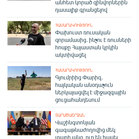
անհետ կորած զինվորներին
դասալիք գրանցելով
ՀԱՍԱՐԱԿՈՒԹՅՈՒՆ
Փախուստ ռուսական
զորամասից. ինչու է ռուսների
հոսքը Հայաստան կրկին
ակտիվացել
ՀԱՍԱՐԱԿՈՒԹՅՈՒՆ
Գյումրիից Փարիզ․
հայկական անօդաչուն
ներկայացվել է միջազգային
ցուցահանդեսում
ՏԱՐԱԾԱՇՐՋԱՆ
Վաշինգտոնյան
գագաթնաժողովից մեկ
տարի անց. ուր են հասել