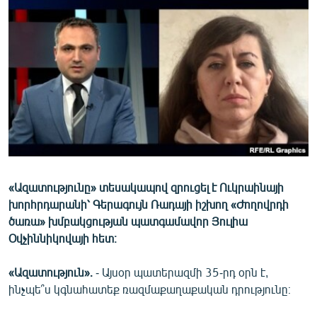
ՄԻՋԱԶԳԱՅԻՆ
ՄՇԱԿՈՒՅԹ
ՍՊՈՐՏ
ՄԵԿՆԱԲԱՆՈՒԹՅՈՒՆ
ՏՏ ԵՒ ԻՆՏԵՐՆԵՏ
ԿՈՐՈՆԱՎԻՐՈՒՍ
ԱՐԽԻՎ
«Ազատությունը» տեսակապով զրուցել է Ուկրաինայի
ՏԵՍԱՆՅՈՒԹԵՐ
խորհրդարանի՝ Գերագույն Ռադայի իշխող «Ժողովրդի
ԲԱՆԱՎԵՃ
ծառա» խմբակցության պատգամավոր Յուլիա
Օվչիննիկովայի հետ։
ՁԳՏԵԼՈՎ ԼԱՎԱԳՈՒՅՆԻՆ
ՓՈԴՔԱՍԹ
«Ազատություն».
- Այսօր պատերազմի 35-րդ օրն է,
ինչպե՞ս կգնահատեք ռազմաքաղաքական դրությունը։
Հայերեն