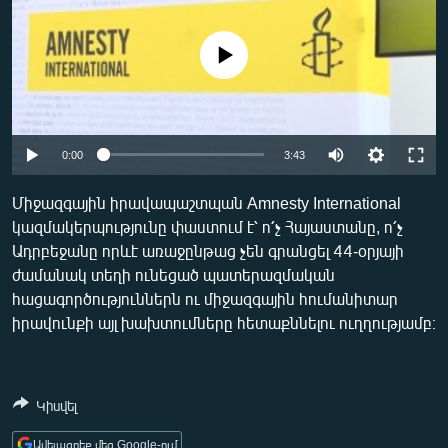
ՄԻՋԱԶԳԱՅԻՆ
ՄՇԱԿՈՒՅԹ
No media source currently available
ՍՊՈՐՏ
ՄԵԿՆԱԲԱՆՈՒԹՅՈՒՆ
Auto
0:00
3:43
ՏՏ ԵՒ ԻՆՏԵՐՆԵՏ
240p
ԿՈՐՈՆԱՎԻՐՈՒՍ
Միջազգային իրավապաշտպան Amnesty International
կազմակերպությունը փաստում է՝ ո՛չ Հայաստանը, ո՛չ
360p
ԱՐԽԻՎ
Ադրբեջանը որևէ առաջընթաց չեն գրանցել 44-օրյայի
480p
ՏԵՍԱՆՅՈՒԹԵՐ
Auto
240p
360p
480p
ժամանակ տեղի ունեցած պատերազմական
հացագործություններն ու միջազգային հումանիտար
720p
ԲԱՆԱՎԵՃ
720p
1080p
իրավունքի այլ խախտումները հետաքննելու ուղղությամբ։
1080p
ՁԳՏԵԼՈՎ ԼԱՎԱԳՈՒՅՆԻՆ
ՓՈԴՔԱՍԹ
Կիսվել
Հայերեն
Ավելացրեք մեզ Google-ում