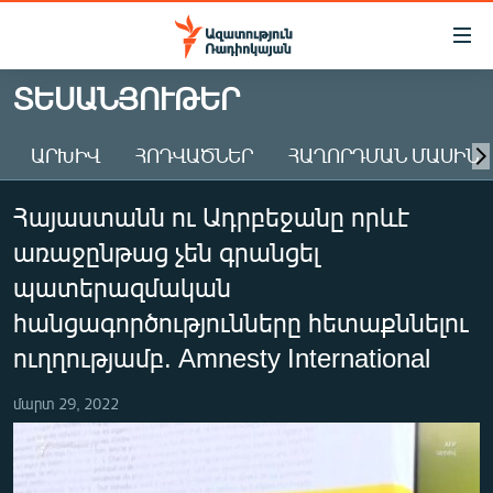
Մատչելիության
հղումներ
Անցնել
ՏԵՍԱՆՅՈՒԹԵՐ
հիմնական
ԱԶԱՏՈՒԹՅՈՒՆ TV
բովանդակությանը
ԱՐԽԻՎ
ՀՈԴՎԱԾՆԵՐ
ՀԱՂՈՐԴՄԱՆ ՄԱՍԻՆ
ՀԱՅԱՍՏԱՆ
Անցնել
հիմնական
ՔԱՂԱՔԱԿԱՆ
Հայաստանն ու Ադրբեջանը որևէ
մենյուին
ԸՆՏՐՈՒԹՅՈՒՆՆԵՐ 2026
Որոնում
առաջընթաց չեն գրանցել
ԻՐԱՎՈՒՆՔ
պատերազմական
ՀԱՍԱՐԱԿՈՒԹՅՈՒՆ
հանցագործությունները հետաքննելու
ուղղությամբ. Amnesty International
ՏՆՏԵՍՈՒԹՅՈՒՆ
ՂԱՐԱԲԱՂ
մարտ 29, 2022
ՊԱՏԵՐԱԶՄԻ 6 ՇԱԲԱԹՆԵՐԸ
ՏԱՐԱԾԱՇՐՋԱՆ