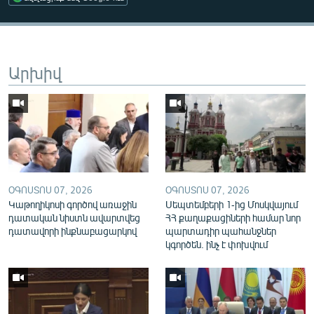
English
Русский
Արխիվ
ՀԵՏԵՎԵՔ ՄԵԶ
«Ազատության» բոլոր կայքերը
ՕԳՈՍՏՈՍ 07, 2026
ՕԳՈՍՏՈՍ 07, 2026
Կաթողիկոսի գործով առաջին
Սեպտեմբերի 1-ից Մոսկվայում
դատական նիստն ավարտվեց
ՀՀ քաղաքացիների համար նոր
դատավորի ինքնաբացարկով
պարտադիր պահանջներ
կգործեն. ինչ է փոխվում