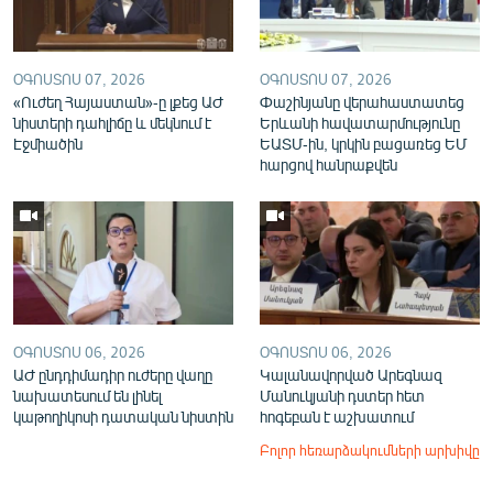
ՕԳՈՍՏՈՍ 07, 2026
ՕԳՈՍՏՈՍ 07, 2026
«Ուժեղ Հայաստան»-ը լքեց ԱԺ
Փաշինյանը վերահաստատեց
նիստերի դահլիճը և մեկնում է
Երևանի հավատարմությունը
Էջմիածին
ԵԱՏՄ-ին, կրկին բացառեց ԵՄ
հարցով հանրաքվեն
ՕԳՈՍՏՈՍ 06, 2026
ՕԳՈՍՏՈՍ 06, 2026
ԱԺ ընդդիմադիր ուժերը վաղը
Կալանավորված Արեգնազ
նախատեսում են լինել
Մանուկյանի դստեր հետ
կաթողիկոսի դատական նիստին
հոգեբան է աշխատում
Բոլոր հեռարձակումների արխիվը