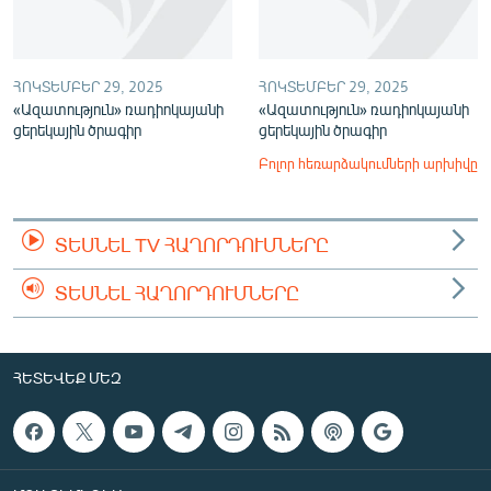
ՀՈԿՏԵՄԲԵՐ 29, 2025
ՀՈԿՏԵՄԲԵՐ 29, 2025
«Ազատություն» ռադիոկայանի
«Ազատություն» ռադիոկայանի
ցերեկային ծրագիր
ցերեկային ծրագիր
Բոլոր հեռարձակումների արխիվը
ՏԵՍՆԵԼ TV ՀԱՂՈՐԴՈՒՄՆԵՐԸ
ՏԵՍՆԵԼ ՀԱՂՈՐԴՈՒՄՆԵՐԸ
ՀԵՏԵՎԵՔ ՄԵԶ