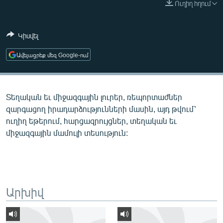
Ուղիղ հղում
ՄԻՋԱԶԳԱՅԻՆ
ՄՇԱԿՈՒՅԹ
Կիսվել
ՍՊՈՐՏ
Ավելացրեք մեզ Google-ում
ՄԵԿՆԱԲԱՆՈՒԹՅՈՒՆ
ՏՏ ԵՒ ԻՆՏԵՐՆԵՏ
Տեղական եւ միջազգային լուրեր, ռեպորտաժներ
ԿՈՐՈՆԱՎԻՐՈՒՍ
զարգացող իրադարձությունների մասին, այդ թվում՝
ԱՐԽԻՎ
ուղիղ եթերում, հարցազրույցներ, տեղական եւ
միջազգային մամուլի տեսություն:
ՏԵՍԱՆՅՈՒԹԵՐ
ԲԱՆԱՎԵՃ
ՁԳՏԵԼՈՎ ԼԱՎԱԳՈՒՅՆԻՆ
ՓՈԴՔԱՍԹ
Արխիվ
Հայերեն