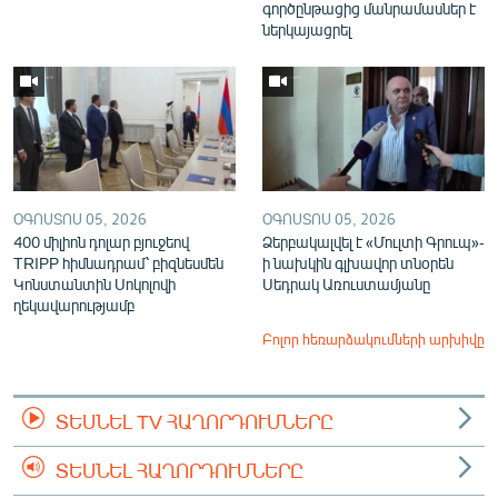
գործընթացից մանրամասներ է
ներկայացրել
ՕԳՈՍՏՈՍ 05, 2026
ՕԳՈՍՏՈՍ 05, 2026
400 միլիոն դոլար բյուջեով
Ձերբակալվել է «Մուլտի Գրուպ»-
TRIPP հիմնադրամ՝ բիզնեսմեն
ի նախկին գլխավոր տնօրեն
Կոնստանտին Սոկոլովի
Սեդրակ Առուստամյանը
ղեկավարությամբ
Բոլոր հեռարձակումների արխիվը
ՏԵՍՆԵԼ TV ՀԱՂՈՐԴՈՒՄՆԵՐԸ
ՏԵՍՆԵԼ ՀԱՂՈՐԴՈՒՄՆԵՐԸ