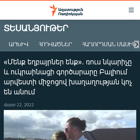
Մատչելիության
հղումներ
Անցնել
ՏԵՍԱՆՅՈՒԹԵՐ
հիմնական
ԱԶԱՏՈՒԹՅՈՒՆ TV
բովանդակությանը
ԱՐԽԻՎ
ՀՈԴՎԱԾՆԵՐ
ՀԱՂՈՐԴՄԱՆ ՄԱՍԻՆ
ՀԱՅԱՍՏԱՆ
Անցնել
հիմնական
ՔԱՂԱՔԱԿԱՆ
«Մենք եղբայրներ ենք». ռուս նկարիչը
մենյուին
ԸՆՏՐՈՒԹՅՈՒՆՆԵՐ 2026
Որոնում
և ուկրաինացի գործարարը Բալիում
ԻՐԱՎՈՒՆՔ
արվեստի միջոցով խաղաղության կոչ
ՀԱՍԱՐԱԿՈՒԹՅՈՒՆ
են անում
ՏՆՏԵՍՈՒԹՅՈՒՆ
մարտ 22, 2022
ՂԱՐԱԲԱՂ
ՊԱՏԵՐԱԶՄԻ 6 ՇԱԲԱԹՆԵՐԸ
ՏԱՐԱԾԱՇՐՋԱՆ