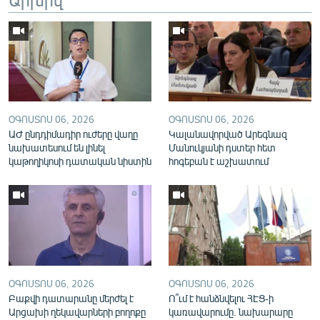
English
Русский
ՀԵՏԵՎԵՔ ՄԵԶ
ՕԳՈՍՏՈՍ 06, 2026
ՕԳՈՍՏՈՍ 06, 2026
ԱԺ ընդդիմադիր ուժերը վաղը
Կալանավորված Արեգնազ
նախատեսում են լինել
Մանուկյանի դստեր հետ
կաթողիկոսի դատական նիստին
հոգեբան է աշխատում
«Ազատության» բոլոր կայքերը
ՕԳՈՍՏՈՍ 06, 2026
ՕԳՈՍՏՈՍ 06, 2026
Բաքվի դատարանը մերժել է
Ո՞ւմ է հանձնվելու ՀԷՑ-ի
Արցախի ղեկավարների բողոքը
կառավարումը. նախարարը