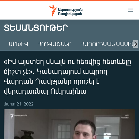
Մատչելիության
հղումներ
Անցնել
ՏԵՍԱՆՅՈՒԹԵՐ
հիմնական
ԱԶԱՏՈՒԹՅՈՒՆ TV
բովանդակությանը
ԱՐԽԻՎ
ՀՈԴՎԱԾՆԵՐ
ՀԱՂՈՐԴՄԱՆ ՄԱՍԻՆ
ՀԱՅԱՍՏԱՆ
Անցնել
հիմնական
ՔԱՂԱՔԱԿԱՆ
«Իմ այստեղ մնալն ու հեռվից հետևելը
մենյուին
ԸՆՏՐՈՒԹՅՈՒՆՆԵՐ 2026
Որոնում
ճիշտ չէ». Կանադայում ապրող
ԻՐԱՎՈՒՆՔ
Վարդան Դավթյանը որոշել է
ՀԱՍԱՐԱԿՈՒԹՅՈՒՆ
վերադառնալ Ուկրաինա
ՏՆՏԵՍՈՒԹՅՈՒՆ
մարտ 21, 2022
ՂԱՐԱԲԱՂ
ՊԱՏԵՐԱԶՄԻ 6 ՇԱԲԱԹՆԵՐԸ
ՏԱՐԱԾԱՇՐՋԱՆ