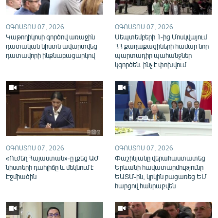
English
Русский
ՕԳՈՍՏՈՍ 07, 2026
ՕԳՈՍՏՈՍ 07, 2026
Կաթողիկոսի գործով առաջին
Սեպտեմբերի 1-ից Մոսկվայում
դատական նիստն ավարտվեց
ՀՀ քաղաքացիների համար նոր
ՀԵՏԵՎԵՔ ՄԵԶ
դատավորի ինքնաբացարկով
պարտադիր պահանջներ
կգործեն. ինչ է փոխվում
«Ազատության» բոլոր կայքերը
ՕԳՈՍՏՈՍ 07, 2026
ՕԳՈՍՏՈՍ 07, 2026
«Ուժեղ Հայաստան»-ը լքեց ԱԺ
Փաշինյանը վերահաստատեց
նիստերի դահլիճը և մեկնում է
Երևանի հավատարմությունը
Էջմիածին
ԵԱՏՄ-ին, կրկին բացառեց ԵՄ
հարցով հանրաքվեն