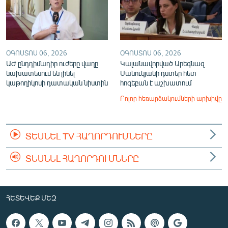
ՕԳՈՍՏՈՍ 06, 2026
ՕԳՈՍՏՈՍ 06, 2026
ԱԺ ընդդիմադիր ուժերը վաղը
Կալանավորված Արեգնազ
նախատեսում են լինել
Մանուկյանի դստեր հետ
կաթողիկոսի դատական նիստին
հոգեբան է աշխատում
Բոլոր հեռարձակումների արխիվը
ՏԵՍՆԵԼ TV ՀԱՂՈՐԴՈՒՄՆԵՐԸ
ՏԵՍՆԵԼ ՀԱՂՈՐԴՈՒՄՆԵՐԸ
ՀԵՏԵՎԵՔ ՄԵԶ