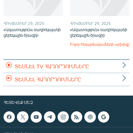
ՀՈԿՏԵՄԲԵՐ 29, 2025
ՀՈԿՏԵՄԲԵՐ 29, 2025
«Ազատություն» ռադիոկայանի
«Ազատություն» ռադիոկայանի
ցերեկային ծրագիր
ցերեկային ծրագիր
Բոլոր հեռարձակումների արխիվը
ՏԵՍՆԵԼ TV ՀԱՂՈՐԴՈՒՄՆԵՐԸ
ՏԵՍՆԵԼ ՀԱՂՈՐԴՈՒՄՆԵՐԸ
ՀԵՏԵՎԵՔ ՄԵԶ