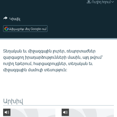
Ուղիղ հղում
ՄԻՋԱԶԳԱՅԻՆ
ՄՇԱԿՈՒՅԹ
Կիսվել
ՍՊՈՐՏ
Ավելացրեք մեզ Google-ում
ՄԵԿՆԱԲԱՆՈՒԹՅՈՒՆ
ՏՏ ԵՒ ԻՆՏԵՐՆԵՏ
Տեղական եւ միջազգային լուրեր, ռեպորտաժներ
ԿՈՐՈՆԱՎԻՐՈՒՍ
զարգացող իրադարձությունների մասին, այդ թվում՝
ԱՐԽԻՎ
ուղիղ եթերում, հարցազրույցներ, տեղական եւ
միջազգային մամուլի տեսություն:
ՏԵՍԱՆՅՈՒԹԵՐ
ԲԱՆԱՎԵՃ
ՁԳՏԵԼՈՎ ԼԱՎԱԳՈՒՅՆԻՆ
ՓՈԴՔԱՍԹ
Արխիվ
Հայերեն