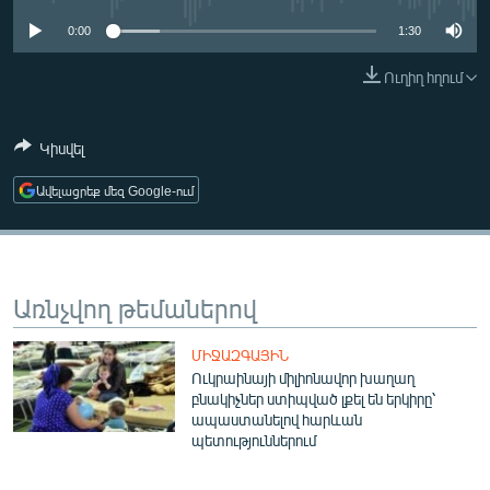
ՄԻՋԱԶԳԱՅԻՆ
0:00
1:30
ՄՇԱԿՈՒՅԹ
Ուղիղ հղում
ՍՊՈՐՏ
ՄԵԿՆԱԲԱՆՈՒԹՅՈՒՆ
Կիսվել
ՏՏ ԵՒ ԻՆՏԵՐՆԵՏ
Ավելացրեք մեզ Google-ում
ԿՈՐՈՆԱՎԻՐՈՒՍ
ԱՐԽԻՎ
ՏԵՍԱՆՅՈՒԹԵՐ
Առնչվող թեմաներով
ԲԱՆԱՎԵՃ
ՄԻՋԱԶԳԱՅԻՆ
ՁԳՏԵԼՈՎ ԼԱՎԱԳՈՒՅՆԻՆ
Ուկրաինայի միլիոնավոր խաղաղ
բնակիչներ ստիպված լքել են երկիրը՝
ՓՈԴՔԱՍԹ
ապաստանելով հարևան
պետություններում
Հայերեն