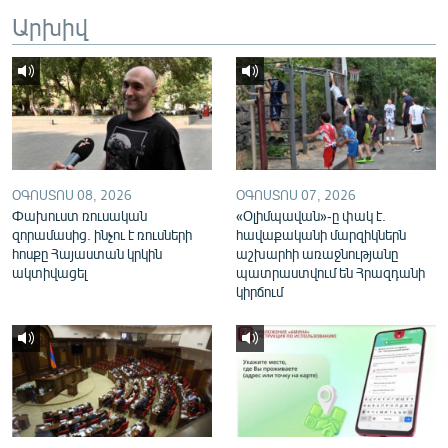
English
Արխիվ
Русский
ՀԵՏԵՎԵՔ ՄԵԶ
ՕԳՈՍՏՈՍ 08, 2026
ՕԳՈՍՏՈՍ 07, 2026
Փախուստ ռուսական
«Օլիմպավան»-ը փակ է.
զորամասից. ինչու է ռուսների
հավաքականի մարզիկներն
«Ազատության» բոլոր կայքերը
հոսքը Հայաստան կրկին
աշխարհի առաջնությանը
ակտիվացել
պատրաստվում են Հրազդանի
կիրճում