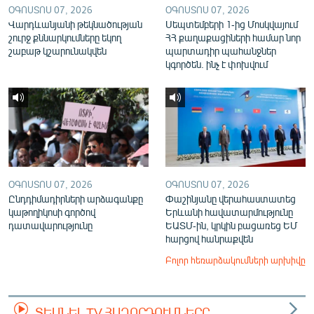
ՕԳՈՍՏՈՍ 07, 2026
ՕԳՈՍՏՈՍ 07, 2026
Վարդևանյանի թեկնածության
Սեպտեմբերի 1-ից Մոսկվայում
շուրջ քննարկումները եկող
ՀՀ քաղաքացիների համար նոր
շաբաթ կշարունակվեն
պարտադիր պահանջներ
կգործեն. ինչ է փոխվում
ՕԳՈՍՏՈՍ 07, 2026
ՕԳՈՍՏՈՍ 07, 2026
Ընդդիմադիրների արձագանքը
Փաշինյանը վերահաստատեց
կաթողիկոսի գործով
Երևանի հավատարմությունը
դատավարությունը
ԵԱՏՄ-ին, կրկին բացառեց ԵՄ
հարցով հանրաքվեն
Բոլոր հեռարձակումների արխիվը
ՏԵՍՆԵԼ TV ՀԱՂՈՐԴՈՒՄՆԵՐԸ