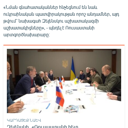
English
«Նման գնահատականներ հնչեցնում են նաև
ուկրաինական պատվիրակության որոշ անդամներ, այդ
Русский
թվում՝ նախագահ Զելենսկու աշխատակազմի
աշխատակիցները», - պնդել է Ռուսաստանի
ՀԵՏԵՎԵՔ ՄԵԶ
արտգործնախարարը։
«Ազատության» բոլոր կայքերը
ԿԱՐԴԱՑԵՔ ՆԱԵՎ
Զելենսկի․ «Ռուսաստանի հետ