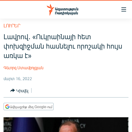
Մատչելիության
հղումներ
Անցնել
ԼՈՒՐԵՐ
հիմնական
ԱԶԱՏՈՒԹՅՈՒՆ TV
Լավրով․ «Ուկրաինայի հետ
բովանդակությանը
ՀԱՅԱՍՏԱՆ
Անցնել
փոխզիջման հասնելու որոշակի հույս
հիմնական
ՔԱՂԱՔԱԿԱՆ
առկա է»
մենյուին
ԸՆՏՐՈՒԹՅՈՒՆՆԵՐ 2026
Որոնում
Գեւորգ Ստամբոլցյան
ԻՐԱՎՈՒՆՔ
մարտ 16, 2022
ՀԱՍԱՐԱԿՈՒԹՅՈՒՆ
Կիսվել
ՏՆՏԵՍՈՒԹՅՈՒՆ
ՂԱՐԱԲԱՂ
Ավելացրեք մեզ Google-ում
ՊԱՏԵՐԱԶՄԻ 6 ՇԱԲԱԹՆԵՐԸ
ՏԱՐԱԾԱՇՐՋԱՆ