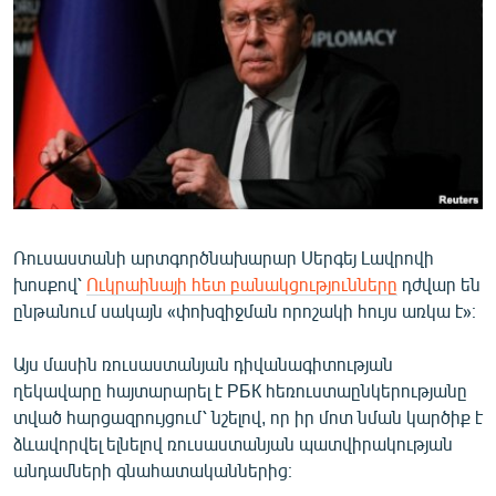
ՄԻՋԱԶԳԱՅԻՆ
ՄՇԱԿՈՒՅԹ
ՍՊՈՐՏ
ՄԵԿՆԱԲԱՆՈՒԹՅՈՒՆ
ՏՏ ԵՒ ԻՆՏԵՐՆԵՏ
ԿՈՐՈՆԱՎԻՐՈՒՍ
Ռուսաստանի արտգործնախարար Սերգեյ Լավրովի
ԱՐԽԻՎ
խոսքով՝
Ուկրաինայի հետ բանակցությունները
դժվար են
ՏԵՍԱՆՅՈՒԹԵՐ
ընթանում սակայն «փոխզիջման որոշակի հույս առկա է»։
ԲԱՆԱՎԵՃ
Այս մասին ռուսաստանյան դիվանագիտության
ՁԳՏԵԼՈՎ ԼԱՎԱԳՈՒՅՆԻՆ
ղեկավարը հայտարարել է РБК հեռուստաընկերությանը
տված հարցազրույցում՝ նշելով, որ իր մոտ նման կարծիք է
ՓՈԴՔԱՍԹ
ձևավորվել ելնելով ռուսաստանյան պատվիրակության
անդամների գնահատականներից։
Հայերեն