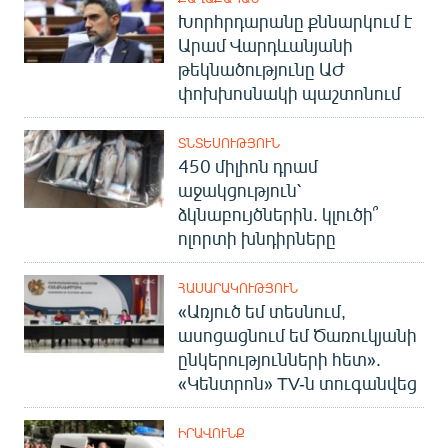
Խորհրդարանը քննարկում է
Արամ Վարդևանյանի
թեկնածությունը ԱԺ
փոխխոսնակի պաշտոնում
ՏՆՏԵՍՈՒԹՅՈՒՆ
450 միլիոն դրամ
աջակցություն՝
ձկնաբույծներին. կլուծի՞
ոլորտի խնդիրները
ՀԱՍԱՐԱԿՈՒԹՅՈՒՆ
«Առյուծ եմ տեսնում,
ասոցացնում եմ Ծառուկյանի
ընկերությունների հետ».
«Կենտրոն» TV-ն տուգանվեց
ԻՐԱՎՈՒՆՔ