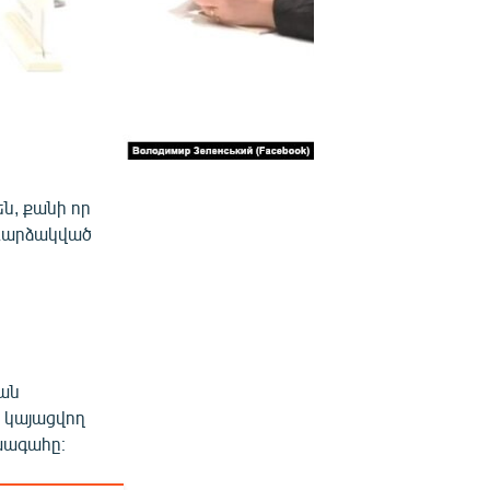
ն, քանի որ
եռարձակված
ն
կան
ի կայացվող
ախագահը։