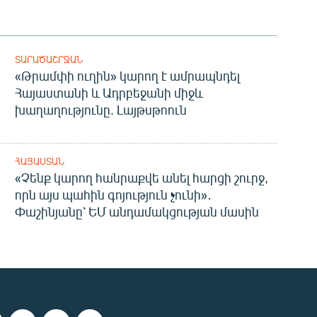
ՏԱՐԱԾԱՇՐՋԱՆ
«Թրամփի ուղին» կարող է ամրապնդել
Հայաստանի և Ադրբեջանի միջև
խաղաղությունը. Լայթսթոուն
ՀԱՅԱՍՏԱՆ
«Չենք կարող հանրաքվե անել հարցի շուրջ,
որն այս պահին գոյություն չունի»․
Փաշինյանը՝ ԵՄ անդամակցության մասին