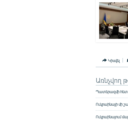
Կիսվել
Առնչվող 
Պատերազմի հետևա
Ուկրաինայի մի շա
Ուկրաինայում մար