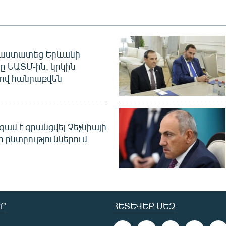
հաստատեց Երևանի
ը ԵԱՏՄ-ին, կրկին
ով հանրաքվեն
գամ է գրանցվել Չեչնիայի
 ընտրություններում
Ր
ՀԵՏԵՎԵՔ ՄԵԶ