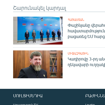
Շարունակել կարդալ
ՀԱՅԱՍՏԱՆ
Փաշինյանը վերա
հավատարմություն
բացառեց ԵՄ հարց
ՄԻՋԱԶԳԱՅԻՆ
Կադիրովը 3-րդ ան
ղեկավարի ուղղակի
ՄՈՒԼՏԻՄԵԴԻԱ
ԲԱԺԻՆՆԵ
Ազատություն TV
Լուրեր