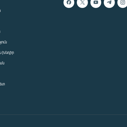
ն
ն
յուն
 խնդիր
ան
նետ