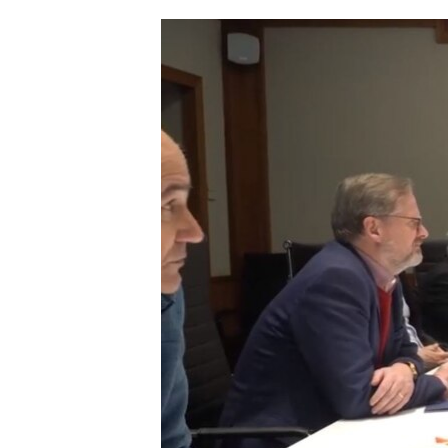
ՄԻՋԱԶԳԱՅԻՆ
ՄՇԱԿՈՒՅԹ
ՍՊՈՐՏ
ՄԵԿՆԱԲԱՆՈՒԹՅՈՒՆ
ՏՏ ԵՒ ԻՆՏԵՐՆԵՏ
ԿՈՐՈՆԱՎԻՐՈՒՍ
ԱՐԽԻՎ
ՏԵՍԱՆՅՈՒԹԵՐ
ԲԱՆԱՎԵՃ
ՁԳՏԵԼՈՎ ԼԱՎԱԳՈՒՅՆԻՆ
ՓՈԴՔԱՍԹ