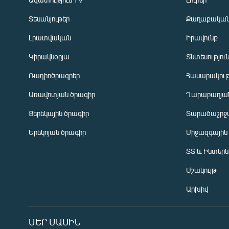
Տեսանյութեր
Քաղաքակա
Լրատվական
Իրավունք
Կիրակնօրյա
Տնտեսությու
Ռադիոծրագրեր
Հասարակութ
Առավոտյան ծրագիր
Ղարաբաղյան
Ցերեկային ծրագիր
Տարածաշրջ
Հայերեն
Երեկոյան ծրագիր
Միջազգային
English
ՏՏ և Ինտեր
Русский
Մշակույթ
ՀԵՏԵՎԵՔ ՄԵԶ
Արխիվ
ՄԵՐ ՄԱՍԻՆ