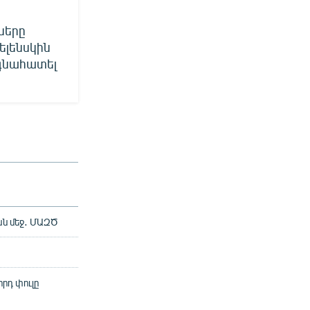
ները
ելենսկին
 գնահատել
ան մեջ․ ՄԱԶԾ
որդ փուլը