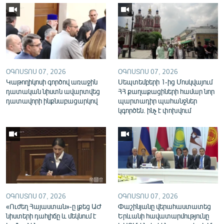
English
Русский
ՀԵՏԵՎԵՔ ՄԵԶ
ՕԳՈՍՏՈՍ 07, 2026
ՕԳՈՍՏՈՍ 07, 2026
Կաթողիկոսի գործով առաջին
Սեպտեմբերի 1-ից Մոսկվայում
դատական նիստն ավարտվեց
ՀՀ քաղաքացիների համար նոր
դատավորի ինքնաբացարկով
պարտադիր պահանջներ
կգործեն. ինչ է փոխվում
«Ազատության» բոլոր կայքերը
ՕԳՈՍՏՈՍ 07, 2026
ՕԳՈՍՏՈՍ 07, 2026
«Ուժեղ Հայաստան»-ը լքեց ԱԺ
Փաշինյանը վերահաստատեց
նիստերի դահլիճը և մեկնում է
Երևանի հավատարմությունը