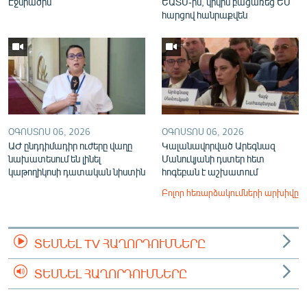
Էջմիածին
ԵԱՏՄ-ին, կրկին բացառեց ԵՄ
հարցով հանրաքվեն
ՕԳՈՍՏՈՍ 06, 2026
ՕԳՈՍՏՈՍ 06, 2026
ԱԺ ընդդիմադիր ուժերը վաղը
Կալանավորված Արեգնազ
նախատեսում են լինել
Մանուկյանի դստեր հետ
կաթողիկոսի դատական նիստին
հոգեբան է աշխատում
Բոլոր հեռարձակումների արխիվը
ՏԵՍՆԵԼ TV ՀԱՂՈՐԴՈՒՄՆԵՐԸ
ՏԵՍՆԵԼ ՀԱՂՈՐԴՈՒՄՆԵՐԸ