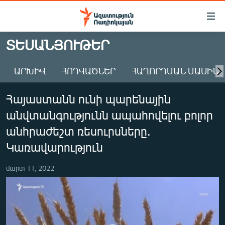
Մատչելիության
հղումներ
Անցնել
ՏԵՍԱՆՅՈՒԹԵՐ
հիմնական
ԱԶԱՏՈՒԹՅՈՒՆ TV
բովանդակությանը
ԱՐԽԻՎ
ՀՈԴՎԱԾՆԵՐ
ՀԱՂՈՐԴՄԱՆ ՄԱՍԻՆ
ՀԱՅԱՍՏԱՆ
Անցնել
հիմնական
ՔԱՂԱՔԱԿԱՆ
Հայաստանն ունի պարենային
մենյուին
ԸՆՏՐՈՒԹՅՈՒՆՆԵՐ 2026
Որոնում
անվտանգությունն ապահովելու բոլոր
ԻՐԱՎՈՒՆՔ
անհրաժեշտ ռեսուրսները.
ՀԱՍԱՐԱԿՈՒԹՅՈՒՆ
Կառավարություն
ՏՆՏԵՍՈՒԹՅՈՒՆ
մարտ 11, 2022
ՂԱՐԱԲԱՂ
ՊԱՏԵՐԱԶՄԻ 6 ՇԱԲԱԹՆԵՐԸ
ՏԱՐԱԾԱՇՐՋԱՆ