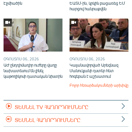
Էջմիածին
ԵԱՏՄ-ին, կրկին բացառեց ԵՄ
հարցով հանրաքվեն
ՕԳՈՍՏՈՍ 06, 2026
ՕԳՈՍՏՈՍ 06, 2026
ԱԺ ընդդիմադիր ուժերը վաղը
Կալանավորված Արեգնազ
նախատեսում են լինել
Մանուկյանի դստեր հետ
կաթողիկոսի դատական նիստին
հոգեբան է աշխատում
Բոլոր հեռարձակումների արխիվը
ՏԵՍՆԵԼ TV ՀԱՂՈՐԴՈՒՄՆԵՐԸ
ՏԵՍՆԵԼ ՀԱՂՈՐԴՈՒՄՆԵՐԸ