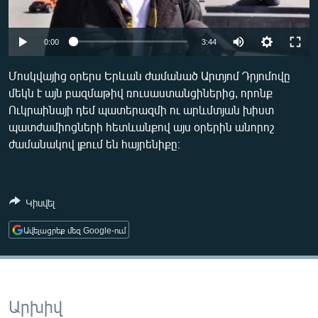
ՄԻՋԱԶԳԱՅԻՆ
ՄՇԱԿՈՒՅԹ
Auto
0:00
3:44
ՍՊՈՐՏ
240p
Մոսկվայից օրերս Երևան ժամանած Արտյոմ Դրյոմովը
ՄԵԿՆԱԲԱՆՈՒԹՅՈՒՆ
մեկն է այն բազմաթիվ ռուսաստանցիներից, որոնք
360p
Ուկրաինայի դեմ պատերազմի ու արևմտյան խիստ
ՏՏ ԵՒ ԻՆՏԵՐՆԵՏ
480p
Auto
240p
360p
480p
պատժամիոցների հետևանքով այս օրերին անորոշ
ԿՈՐՈՆԱՎԻՐՈՒՍ
ժամանակով լքում են հայրենիքը։
720p
720p
1080p
ԱՐԽԻՎ
1080p
ՏԵՍԱՆՅՈՒԹԵՐ
Կիսվել
ԲԱՆԱՎԵՃ
Ավելացրեք մեզ Google-ում
ՁԳՏԵԼՈՎ ԼԱՎԱԳՈՒՅՆԻՆ
ՓՈԴՔԱՍԹ
Արխիվ
Հայերեն