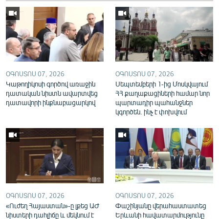
English
Русский
ՀԵՏԵՎԵՔ ՄԵԶ
ՕԳՈՍՏՈՍ 07, 2026
ՕԳՈՍՏՈՍ 07, 2026
Կաթողիկոսի գործով առաջին
Սեպտեմբերի 1-ից Մոսկվայում
դատական նիստն ավարտվեց
ՀՀ քաղաքացիների համար նոր
դատավորի ինքնաբացարկով
պարտադիր պահանջներ
կգործեն. ինչ է փոխվում
«Ազատության» բոլոր կայքերը
ՕԳՈՍՏՈՍ 07, 2026
ՕԳՈՍՏՈՍ 07, 2026
«Ուժեղ Հայաստան»-ը լքեց ԱԺ
Փաշինյանը վերահաստատեց
նիստերի դահլիճը և մեկնում է
Երևանի հավատարմությունը