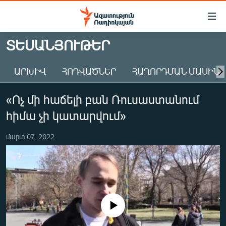
Մատչելիության
հղումներ
Անցնել
ՏԵՍԱՆՅՈՒԹԵՐ
հիմնական
ԱԶԱՏՈՒԹՅՈՒՆ TV
բովանդակությանը
ԱՐԽԻՎ
ՀՈԴՎԱԾՆԵՐ
ՀԱՂՈՐԴՄԱՆ ՄԱՍԻՆ
ՀԱՅԱՍՏԱՆ
Անցնել
հիմնական
ՔԱՂԱՔԱԿԱՆ
«Ոչ մի հաճելի բան Ռուսաստանում
մենյուին
ԸՆՏՐՈՒԹՅՈՒՆՆԵՐ 2026
Որոնում
հիմա չի կատարվում»
ԻՐԱՎՈՒՆՔ
մարտ 07, 2022
ՀԱՍԱՐԱԿՈՒԹՅՈՒՆ
ՏՆՏԵՍՈՒԹՅՈՒՆ
ՂԱՐԱԲԱՂ
ՊԱՏԵՐԱԶՄԻ 6 ՇԱԲԱԹՆԵՐԸ
No media source currently available
ՏԱՐԱԾԱՇՐՋԱՆ