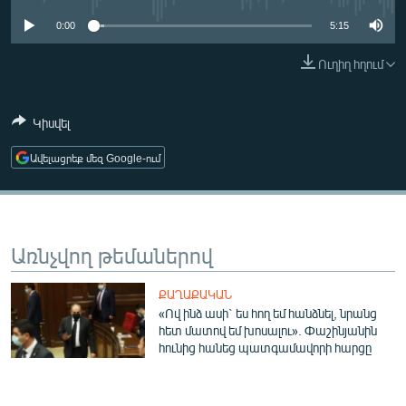
ՄԻՋԱԶԳԱՅԻՆ
0:00
5:15
ՄՇԱԿՈՒՅԹ
Ուղիղ հղում
ՍՊՈՐՏ
ՄԵԿՆԱԲԱՆՈՒԹՅՈՒՆ
Կիսվել
ՏՏ ԵՒ ԻՆՏԵՐՆԵՏ
Ավելացրեք մեզ Google-ում
ԿՈՐՈՆԱՎԻՐՈՒՍ
ԱՐԽԻՎ
ՏԵՍԱՆՅՈՒԹԵՐ
Առնչվող թեմաներով
ԲԱՆԱՎԵՃ
ՔԱՂԱՔԱԿԱՆ
ՁԳՏԵԼՈՎ ԼԱՎԱԳՈՒՅՆԻՆ
«Ով ինձ ասի` ես հող եմ հանձնել, նրանց
հետ մատով եմ խոսալու». Փաշինյանին
ՓՈԴՔԱՍԹ
հունից հանեց պատգամավորի հարցը
Հայերեն