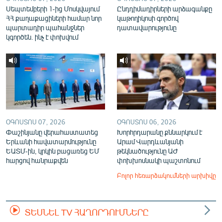
Սեպտեմբերի 1-ից Մոսկվայում
Ընդդիմադիրների արձագանքը
ՀՀ քաղաքացիների համար նոր
կաթողիկոսի գործով
պարտադիր պահանջներ
դատավարությունը
կգործեն. ինչ է փոխվում
ՕԳՈՍՏՈՍ 07, 2026
ՕԳՈՍՏՈՍ 06, 2026
Փաշինյանը վերահաստատեց
Խորհրդարանը քննարկում է
Երևանի հավատարմությունը
Արամ Վարդևանյանի
ԵԱՏՄ-ին, կրկին բացառեց ԵՄ
թեկնածությունը ԱԺ
հարցով հանրաքվեն
փոխխոսնակի պաշտոնում
Բոլոր հեռարձակումների արխիվը
ՏԵՍՆԵԼ TV ՀԱՂՈՐԴՈՒՄՆԵՐԸ