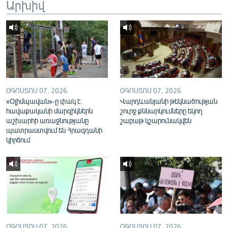
Արխիվ
English
Русский
ՀԵՏԵՎԵՔ ՄԵԶ
ՕԳՈՍՏՈՍ 07, 2026
ՕԳՈՍՏՈՍ 07, 2026
«Օլիմպավան»-ը փակ է.
Վարդևանյանի թեկնածության
հավաքականի մարզիկներն
շուրջ քննարկումները եկող
աշխարհի առաջնությանը
շաբաթ կշարունակվեն
«Ազատության» բոլոր կայքերը
պատրաստվում են Հրազդանի
կիրճում
ՕԳՈՍՏՈՍ 07, 2026
ՕԳՈՍՏՈՍ 07, 2026