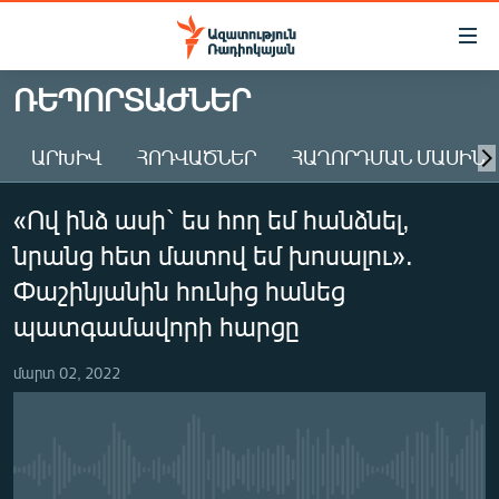
Մատչելիության
հղումներ
Անցնել
ՌԵՊՈՐՏԱԺՆԵՐ
հիմնական
ԱԶԱՏՈՒԹՅՈՒՆ TV
բովանդակությանը
ԱՐԽԻՎ
ՀՈԴՎԱԾՆԵՐ
ՀԱՂՈՐԴՄԱՆ ՄԱՍԻՆ
ՀԱՅԱՍՏԱՆ
Անցնել
հիմնական
ՔԱՂԱՔԱԿԱՆ
«Ով ինձ ասի` ես հող եմ հանձնել,
մենյուին
ԸՆՏՐՈՒԹՅՈՒՆՆԵՐ 2026
Որոնում
նրանց հետ մատով եմ խոսալու».
ԻՐԱՎՈՒՆՔ
Փաշինյանին հունից հանեց
ՀԱՍԱՐԱԿՈՒԹՅՈՒՆ
պատգամավորի հարցը
ՏՆՏԵՍՈՒԹՅՈՒՆ
մարտ 02, 2022
ՂԱՐԱԲԱՂ
ՊԱՏԵՐԱԶՄԻ 6 ՇԱԲԱԹՆԵՐԸ
ՏԱՐԱԾԱՇՐՋԱՆ
No media source currently available