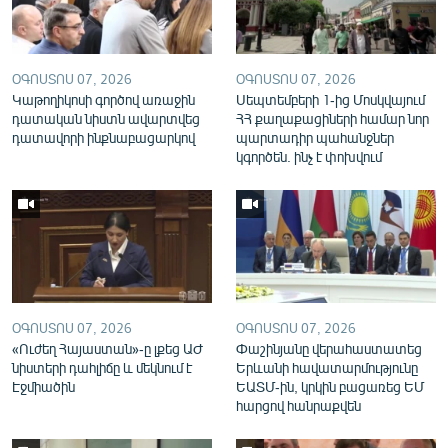
English
Русский
ՕԳՈՍՏՈՍ 07, 2026
ՕԳՈՍՏՈՍ 07, 2026
Կաթողիկոսի գործով առաջին
Սեպտեմբերի 1-ից Մոսկվայում
ՀԵՏԵՎԵՔ ՄԵԶ
դատական նիստն ավարտվեց
ՀՀ քաղաքացիների համար նոր
դատավորի ինքնաբացարկով
պարտադիր պահանջներ
կգործեն. ինչ է փոխվում
«Ազատության» բոլոր կայքերը
ՕԳՈՍՏՈՍ 07, 2026
ՕԳՈՍՏՈՍ 07, 2026
«Ուժեղ Հայաստան»-ը լքեց ԱԺ
Փաշինյանը վերահաստատեց
նիստերի դահլիճը և մեկնում է
Երևանի հավատարմությունը
Էջմիածին
ԵԱՏՄ-ին, կրկին բացառեց ԵՄ
հարցով հանրաքվեն