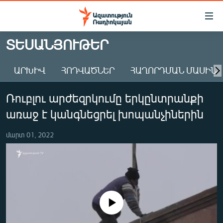
Մատչելիության
հղումներ
Անցնել
ՏԵՍԱՆՅՈՒԹԵՐ
հիմնական
ԱԶԱՏՈՒԹՅՈՒՆ TV
բովանդակությանը
ԱՐԽԻՎ
ՀՈԴՎԱԾՆԵՐ
ՀԱՂՈՐԴՄԱՆ ՄԱՍԻՆ
ՀԱՅԱՍՏԱՆ
Անցնել
հիմնական
ՔԱՂԱՔԱԿԱՆ
Ռուբլու արժեզրկումը երկընտրանքի
մենյուին
ԸՆՏՐՈՒԹՅՈՒՆՆԵՐ 2026
Որոնում
առաջ է կանգնեցրել խոպանչիներին
ԻՐԱՎՈՒՆՔ
մարտ 01, 2022
ՀԱՍԱՐԱԿՈՒԹՅՈՒՆ
ՏՆՏԵՍՈՒԹՅՈՒՆ
ՂԱՐԱԲԱՂ
ՊԱՏԵՐԱԶՄԻ 6 ՇԱԲԱԹՆԵՐԸ
No media source currently available
ՏԱՐԱԾԱՇՐՋԱՆ