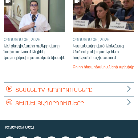
ՕԳՈՍՏՈՍ 06, 2026
ՕԳՈՍՏՈՍ 06, 2026
ԱԺ ընդդիմադիր ուժերը վաղը
Կալանավորված Արեգնազ
նախատեսում են լինել
Մանուկյանի դստեր հետ
կաթողիկոսի դատական նիստին
հոգեբան է աշխատում
Բոլոր հեռարձակումների արխիվը
ՏԵՍՆԵԼ TV ՀԱՂՈՐԴՈՒՄՆԵՐԸ
ՏԵՍՆԵԼ ՀԱՂՈՐԴՈՒՄՆԵՐԸ
ՀԵՏԵՎԵՔ ՄԵԶ