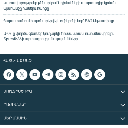
Կառավարությունը քննարկում է դիմակների պարտադիր կրման
պահանջը հանելու հարցը
Հայաստանում հայտնաբերվել է օմիկրոնի նոր՝ BA2 ենթատիպը
ԱՀԿ-ը փորձագետներ կուղարկի Ռուսաստան՝ ուսումնասիրելու
Sputnik-V-ի արտադրության պայմանները
ՀԵՏԵՎԵՔ ՄԵԶ
ՄՈՒԼՏԻՄԵԴԻԱ
ԲԱԺԻՆՆԵՐ
ՄԵՐ ՄԱՍԻՆ