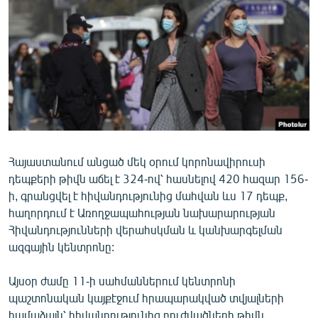
ՄԻՋԱԶԳԱՅԻՆ
ՄՇԱԿՈՒՅԹ
ՍՊՈՐՏ
ՄԵԿՆԱԲԱՆՈՒԹՅՈՒՆ
ՏՏ ԵՒ ԻՆՏԵՐՆԵՏ
ԿՈՐՈՆԱՎԻՐՈՒՍ
Հայաստանում անցած մեկ օրում կորոնավիրուսի
ԱՐԽԻՎ
դեպքերի թիվն աճել է 324-ով՝ հասնելով 420 հազար 156-
ՏԵՍԱՆՅՈՒԹԵՐ
ի, գրանցվել է հիվանդությունից մահվան ևս 17 դեպք,
հաղորդում է Առողջապահության նախարարության
ԲԱՆԱՎԵՃ
Հիվանդությունների վերահսկման և կանխարգելման
ՁԳՏԵԼՈՎ ԼԱՎԱԳՈՒՅՆԻՆ
ազգային կենտրոնը:
ՓՈԴՔԱՍԹ
Այսօր ժամը 11-ի սահմաններում կենտրոնի
պաշտոնական կայքէջում հրապարակված տվյալների
Հայերեն
համաձայն՝ հիվանդությունից բուժվածների թիվն