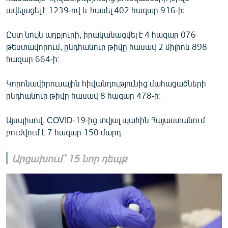
English
ավելացել է 1239-ով և հասել 402 հազար 916-ի:
Русский
Ըստ նույն աղբյուրի, իրականացվել է 4 հազար 076
թեստավորում, ընդհանուր թիվը հասավ 2 միլիոն 898
ՀԵՏԵՎԵՔ ՄԵԶ
հազար 664-ի։
Կորոնավիրուսային հիվանդությունից մահացածների
ընդհանուր թիվը հասավ 8 հազար 478-ի:
Այսպիսով, COVID-19-ից տվյալ պահին Հայաստանում
«Ազատության» բոլոր կայքերը
բուժվում է 7 հազար 150 մարդ։
Արցախում՝ 15 նոր դեպք