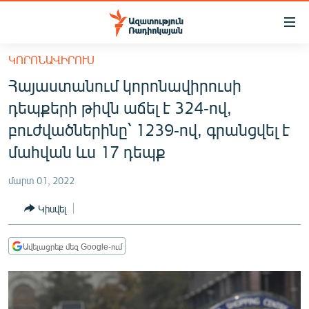
Մատչելիության
հղումներ
Անցնել
ԿՈՐՈՆԱՎԻՐՈՒՍ
հիմնական
ԱԶԱՏՈՒԹՅՈՒՆ TV
Հայաստանում կորոնավիրուսի
բովանդակությանը
ՀԱՅԱՍՏԱՆ
Անցնել
դեպքերի թիվն աճել է 324-ով,
հիմնական
ՔԱՂԱՔԱԿԱՆ
բուժվածներինը՝ 1239-ով, գրանցվել է
մենյուին
ԸՆՏՐՈՒԹՅՈՒՆՆԵՐ 2026
մահվան ևս 17 դեպք
Որոնում
ԻՐԱՎՈՒՆՔ
մարտ 01, 2022
ՀԱՍԱՐԱԿՈՒԹՅՈՒՆ
Կիսվել
ՏՆՏԵՍՈՒԹՅՈՒՆ
ՂԱՐԱԲԱՂ
Ավելացրեք մեզ Google-ում
ՊԱՏԵՐԱԶՄԻ 6 ՇԱԲԱԹՆԵՐԸ
ՏԱՐԱԾԱՇՐՋԱՆ