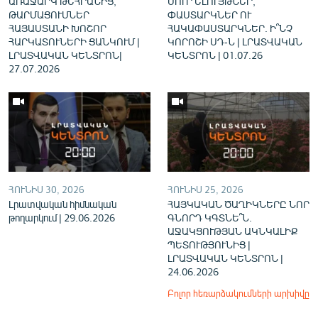
ԱՌԱՋԱՐԿ ԹԵՀՐԱՆԻՑ,
ՍՈՒՐ ԵԼՈՒՅԹՆԵՐ,
ԹԱՐՄԱՑՈՒՄՆԵՐ
ՓԱՍՏԱՐԿՆԵՐ ՈՒ
ՀԱՅԱՍՏԱՆԻ ԽՈՇՈՐ
ՀԱԿԱՓԱՍՏԱՐԿՆԵՐ. Ի՞ՆՉ
ՀԱՐԿԱՏՈՒՆԵՐԻ ՑԱՆԿՈՒՄ |
ԿՈՐՈՇԻ ՍԴ-Ն | ԼՐԱՏՎԱԿԱՆ
ԼՐԱՏՎԱԿԱՆ ԿԵՆՏՐՈՆ|
ԿԵՆՏՐՈՆ | 01.07.26
27.07.2026
ՀՈՒՆԻՍ 30, 2026
ՀՈՒՆԻՍ 25, 2026
Լրատվական հիմնական
ՀԱՅԿԱԿԱՆ ԾԱՂԻԿՆԵՐԸ ՆՈՐ
թողարկում | 29.06.2026
ԳՆՈՐԴ ԿԳՏՆԵ՞Ն.
ԱՋԱԿՑՈՒԹՅԱՆ ԱԿՆԿԱԼԻՔ
ՊԵՏՈՒԹՅՈՒՆԻՑ |
ԼՐԱՏՎԱԿԱՆ ԿԵՆՏՐՈՆ |
24.06.2026
Բոլոր հեռարձակումների արխիվը