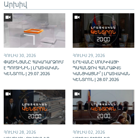
Արխիվ
English
Русский
ՀԵՏԵՎԵՔ ՄԵԶ
ՀՈՒԼԻՍ 30, 2026
ՀՈՒԼԻՍ 29, 2026
ՓԱՇԻՆՅԱՆԸ ՀԱԿԱԴԱՐՁՈՒՄ
ԵՐԵՎԱՆԸ ՄՈՍԿՎԱՅԻ
Է ՊՈՒՏԻՆԻՆ | ԼՐԱՏՎԱԿԱՆ
ՊԱՀԱՆՋՈՎ ՀԱՆՐԱՔՎԵ
ԿԵՆՏՐՈՆ | 29.07.2026
ԿԱՆՑԿԱՑՆԻ՞ | ԼՐԱՏՎԱԿԱՆ
«Ազատության» բոլոր կայքերը
ԿԵՆՏՐՈՆ | 28.07.2026
ՀՈՒԼԻՍ 28, 2026
ՀՈՒԼԻՍ 02, 2026