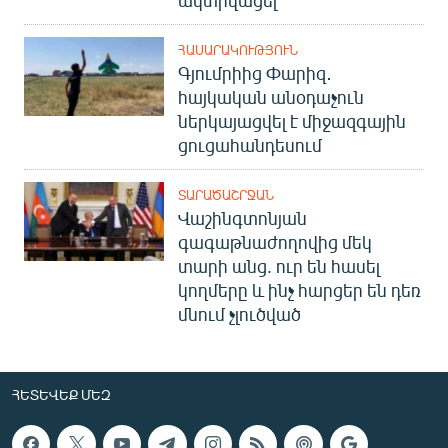
ակտիվացել
ՀԱՍԱՐԱԿՈՒԹՅՈՒՆ
Գյումրիից Փարիզ․
հայկական անօդաչուն
ներկայացվել է միջազգային
ցուցահանդեսում
ՏԱՐԱԾԱՇՐՋԱՆ
Վաշինգտոնյան
գագաթնաժողովից մեկ
տարի անց. ուր են հասել
կողմերը և ինչ հարցեր են դեռ
մնում չլուծված
ՀԵՏԵՎԵՔ ՄԵԶ