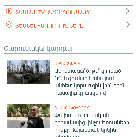
ՏԵՍՆԵԼ TV ՀԱՂՈՐԴՈՒՄՆԵՐԸ
ՏԵՍՆԵԼ ՀԱՂՈՐԴՈՒՄՆԵՐԸ
Շարունակել կարդալ
ՄԻՋԱԶԳԱՅԻՆ
Անհետացա՞ծ, թե՞ զոհված․
ՌԴ-ն գումար է խնայում՝
անհետ կորած զինվորներին
դասալիք գրանցելով
ՀԱՍԱՐԱԿՈՒԹՅՈՒՆ
Փախուստ ռուսական
զորամասից. ինչու է ռուսների
հոսքը Հայաստան կրկին