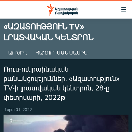
Մատչելիության
հղումներ
Անցնել
«ԱԶԱՏՈՒԹՅՈՒՆ TV»
հիմնական
ԱԶԱՏՈՒԹՅՈՒՆ TV
ԼՐԱՏՎԱԿԱՆ ԿԵՆՏՐՈՆ
բովանդակությանը
ՀԱՅԱՍՏԱՆ
Անցնել
հիմնական
ՔԱՂԱՔԱԿԱՆ
ԱՐԽԻՎ
ՀԱՂՈՐԴՄԱՆ ՄԱՍԻՆ
մենյուին
ԸՆՏՐՈՒԹՅՈՒՆՆԵՐ 2026
Որոնում
Ռուս-ուկրաինական
ԻՐԱՎՈՒՆՔ
բանակցություններ. «Ազատություն»
ՀԱՍԱՐԱԿՈՒԹՅՈՒՆ
TV-ի լրատվական կենտրոն, 28-ը
ՏՆՏԵՍՈՒԹՅՈՒՆ
փետրվարի, 2022թ
ՂԱՐԱԲԱՂ
մարտ 01, 2022
ՊԱՏԵՐԱԶՄԻ 6 ՇԱԲԱԹՆԵՐԸ
ՏԱՐԱԾԱՇՐՋԱՆ