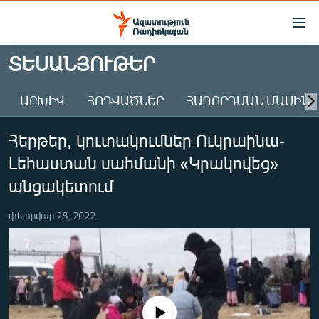
Մատչելիության
հղումներ
Անցնել
ՏԵՍԱՆՅՈՒԹԵՐ
հիմնական
ԱԶԱՏՈՒԹՅՈՒՆ TV
բովանդակությանը
ԱՐԽԻՎ
ՀՈԴՎԱԾՆԵՐ
ՀԱՂՈՐԴՄԱՆ ՄԱՍԻՆ
ՀԱՅԱՍՏԱՆ
Անցնել
հիմնական
ՔԱՂԱՔԱԿԱՆ
Հերթեր, կուտակումներ Ուկրաինա-
մենյուին
ԸՆՏՐՈՒԹՅՈՒՆՆԵՐ 2026
Որոնում
Լեհաստան սահմանի «Կրակովեց»
ԻՐԱՎՈՒՆՔ
անցակետում
ՀԱՍԱՐԱԿՈՒԹՅՈՒՆ
փետրվար 28, 2022
ՏՆՏԵՍՈՒԹՅՈՒՆ
ՂԱՐԱԲԱՂ
ՊԱՏԵՐԱԶՄԻ 6 ՇԱԲԱԹՆԵՐԸ
ՏԱՐԱԾԱՇՐՋԱՆ
No media source currently available