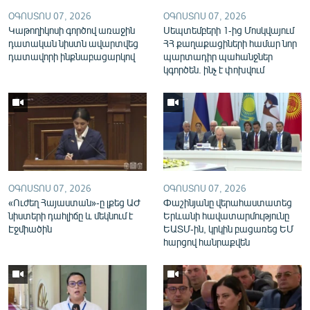
English
ՕԳՈՍՏՈՍ 07, 2026
ՕԳՈՍՏՈՍ 07, 2026
Կաթողիկոսի գործով առաջին
Սեպտեմբերի 1-ից Մոսկվայում
Русский
դատական նիստն ավարտվեց
ՀՀ քաղաքացիների համար նոր
դատավորի ինքնաբացարկով
պարտադիր պահանջներ
կգործեն. ինչ է փոխվում
ՀԵՏԵՎԵՔ ՄԵԶ
«Ազատության» բոլոր կայքերը
ՕԳՈՍՏՈՍ 07, 2026
ՕԳՈՍՏՈՍ 07, 2026
«Ուժեղ Հայաստան»-ը լքեց ԱԺ
Փաշինյանը վերահաստատեց
նիստերի դահլիճը և մեկնում է
Երևանի հավատարմությունը
Էջմիածին
ԵԱՏՄ-ին, կրկին բացառեց ԵՄ
հարցով հանրաքվեն