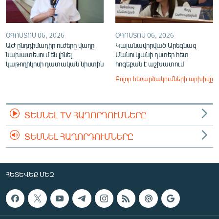
ՕԳՈՍՏՈՍ 06, 2026
ՕԳՈՍՏՈՍ 06, 2026
ԱԺ ընդդիմադիր ուժերը վաղը
Կալանավորված Արեգնազ
նախատեսում են լինել
Մանուկյանի դստեր հետ
կաթողիկոսի դատական նիստին
հոգեբան է աշխատում
Բոլոր հեռարձակումների արխիվը
ՏԵՍՆԵԼ TV ՀԱՂՈՐԴՈՒՄՆԵՐԸ
ՏԵՍՆԵԼ ՀԱՂՈՐԴՈՒՄՆԵՐԸ
ՀԵՏԵՎԵՔ ՄԵԶ