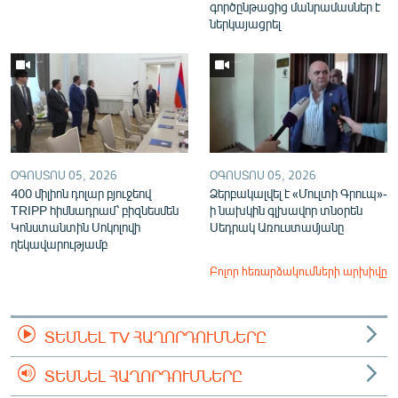
գործընթացից մանրամասներ է
ներկայացրել
ՕԳՈՍՏՈՍ 05, 2026
ՕԳՈՍՏՈՍ 05, 2026
400 միլիոն դոլար բյուջեով
Ձերբակալվել է «Մուլտի Գրուպ»-
TRIPP հիմնադրամ՝ բիզնեսմեն
ի նախկին գլխավոր տնօրեն
Կոնստանտին Սոկոլովի
Սեդրակ Առուստամյանը
ղեկավարությամբ
Բոլոր հեռարձակումների արխիվը
ՏԵՍՆԵԼ TV ՀԱՂՈՐԴՈՒՄՆԵՐԸ
ՏԵՍՆԵԼ ՀԱՂՈՐԴՈՒՄՆԵՐԸ