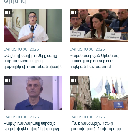
English
Русский
ՀԵՏԵՎԵՔ ՄԵԶ
ՕԳՈՍՏՈՍ 06, 2026
ՕԳՈՍՏՈՍ 06, 2026
ԱԺ ընդդիմադիր ուժերը վաղը
Կալանավորված Արեգնազ
նախատեսում են լինել
Մանուկյանի դստեր հետ
կաթողիկոսի դատական նիստին
հոգեբան է աշխատում
«Ազատության» բոլոր կայքերը
ՕԳՈՍՏՈՍ 06, 2026
ՕԳՈՍՏՈՍ 06, 2026
Բաքվի դատարանը մերժել է
Ո՞ւմ է հանձնվելու ՀԷՑ-ի
Արցախի ղեկավարների բողոքը
կառավարումը. նախարարը