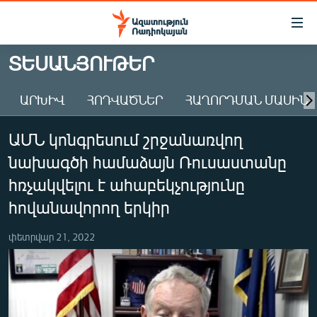
Մատչելիության
հղումներ
Անցնել
ՏԵՍԱՆՅՈՒԹԵՐ
հիմնական
ԱԶԱՏՈՒԹՅՈՒՆ TV
բովանդակությանը
ԱՐԽԻՎ
ՀՈԴՎԱԾՆԵՐ
ՀԱՂՈՐԴՄԱՆ ՄԱՍԻՆ
ՀԱՅԱՍՏԱՆ
Անցնել
հիմնական
ՔԱՂԱՔԱԿԱՆ
ԱՄՆ կոնգրեսում շրջանառվող
մենյուին
ԸՆՏՐՈՒԹՅՈՒՆՆԵՐ 2026
Որոնում
նախագծի համաձայն Ռուսաստանը
ԻՐԱՎՈՒՆՔ
հռչակվելու է ահաբեկչությունը
ՀԱՍԱՐԱԿՈՒԹՅՈՒՆ
հովանավորող երկիր
ՏՆՏԵՍՈՒԹՅՈՒՆ
փետրվար 21, 2022
ՂԱՐԱԲԱՂ
ՊԱՏԵՐԱԶՄԻ 6 ՇԱԲԱԹՆԵՐԸ
ՏԱՐԱԾԱՇՐՋԱՆ