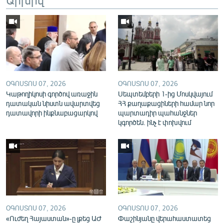
English
Русский
ՀԵՏԵՎԵՔ ՄԵԶ
ՕԳՈՍՏՈՍ 07, 2026
ՕԳՈՍՏՈՍ 07, 2026
Կաթողիկոսի գործով առաջին
Սեպտեմբերի 1-ից Մոսկվայում
դատական նիստն ավարտվեց
ՀՀ քաղաքացիների համար նոր
դատավորի ինքնաբացարկով
պարտադիր պահանջներ
«Ազատության» բոլոր կայքերը
կգործեն. ինչ է փոխվում
ՕԳՈՍՏՈՍ 07, 2026
ՕԳՈՍՏՈՍ 07, 2026
«Ուժեղ Հայաստան»-ը լքեց ԱԺ
Փաշինյանը վերահաստատեց