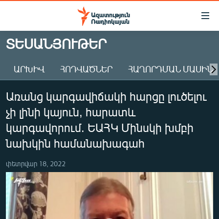
Մատչելիության
հղումներ
Անցնել
ՏԵՍԱՆՅՈՒԹԵՐ
հիմնական
ԱԶԱՏՈՒԹՅՈՒՆ TV
բովանդակությանը
ԱՐԽԻՎ
ՀՈԴՎԱԾՆԵՐ
ՀԱՂՈՐԴՄԱՆ ՄԱՍԻՆ
ՀԱՅԱՍՏԱՆ
Անցնել
հիմնական
ՔԱՂԱՔԱԿԱՆ
Առանց կարգավիճակի հարցը լուծելու
մենյուին
ԸՆՏՐՈՒԹՅՈՒՆՆԵՐ 2026
Որոնում
չի լինի կայուն, հարատև
ԻՐԱՎՈՒՆՔ
կարգավորում. ԵԱՀԿ Մինսկի խմբի
ՀԱՍԱՐԱԿՈՒԹՅՈՒՆ
նախկին համանախագահ
ՏՆՏԵՍՈՒԹՅՈՒՆ
փետրվար 18, 2022
ՂԱՐԱԲԱՂ
ՊԱՏԵՐԱԶՄԻ 6 ՇԱԲԱԹՆԵՐԸ
ՏԱՐԱԾԱՇՐՋԱՆ