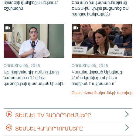
նիստերի դահլիճը և մեկնում է
Երևանի հավատարմությունը
Էջմիածին
ԵԱՏՄ-ին, կրկին բացառեց ԵՄ
հարցով հանրաքվեն
ՕԳՈՍՏՈՍ 06, 2026
ՕԳՈՍՏՈՍ 06, 2026
ԱԺ ընդդիմադիր ուժերը վաղը
Կալանավորված Արեգնազ
նախատեսում են լինել
Մանուկյանի դստեր հետ
կաթողիկոսի դատական նիստին
հոգեբան է աշխատում
Բոլոր հեռարձակումների արխիվը
ՏԵՍՆԵԼ TV ՀԱՂՈՐԴՈՒՄՆԵՐԸ
ՏԵՍՆԵԼ ՀԱՂՈՐԴՈՒՄՆԵՐԸ